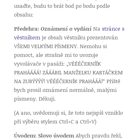
usaďte, budu to brát bod po bodu podle
obsahu:
Předehra: Oznámení o vydání
Na
stránce s
věstníkem
je obsah věstníku prezentován
VŠEMI VELKÝMI PÍSMENY. Nemohu si
pomoct, ale strašně mi to uvozuje
vyvolávače v pasáži: „VÉÉÉČERNÍÍK
PRAHÁÁÁÁ! ZÁÁÁBIL MANŽELKU KARTÁČKEM
NA ZUBÝÝÝÝ! VÉÉÉČERNÍK PRAHÁÁÁ!“ Příště
bych prosil oznámení normálně, malými
písmeny. Děkuji.
(A ano, uvědomuji si, že toto nejspíš vzniklo
při výběru stylem Ctrl+C a Ctrl+V)
Úvodem: Slovo úvodem
Abych pravdu řekl,