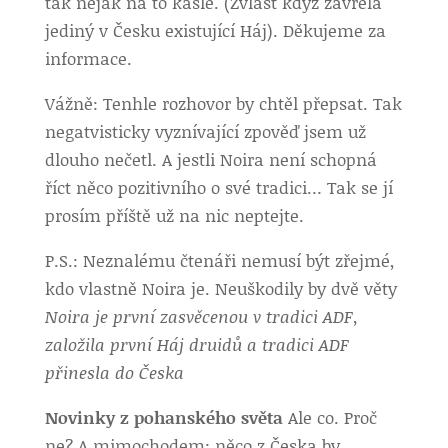
tak nějak na to kašle. (Zvlášť když zavřela
jediný v Česku existující Háj). Děkujeme za
informace.
Vážně: Tenhle rozhovor by chtěl přepsat. Tak
negatvisticky vyznívající zpověď jsem už
dlouho nečetl. A jestli Noira není schopná
říct něco pozitivního o své tradici… Tak se jí
prosím příště už na nic neptejte.
P.S.: Neznalému čtenáři nemusí být zřejmé,
kdo vlastně Noira je. Neuškodily by dvě věty
Noira je první zasvěcenou v tradici ADF,
založila první Háj druidů a tradici ADF
přinesla do Česka
Novinky z pohanského světa
Ale co. Proč
ne? A mimochodem: něco z Česka by