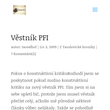
Věstník PFI
autor:
tasselhof
|
Lis 3, 2009
|
Z Tasslovické kroniky
|
7 Komentáře(ů)
Pokus o konstruktivní kritiku
Rozhodl jsem se
poskytnout pokud možno konstruktivní
kritiku na nový věstník PFI. Tím jsem si na
sebe upletl bič, protože jsem musel věstník
přečíst celý, ačkoliv mě původně některé
články vůbec nelákaly. Takže se pohodlně