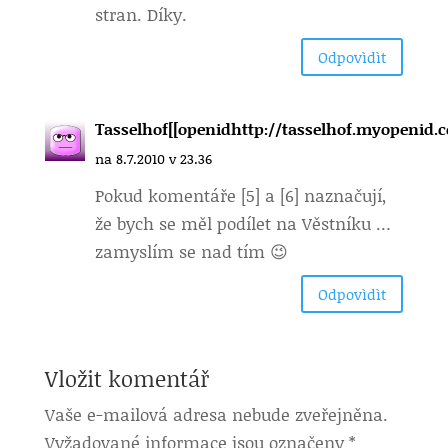
stran. Díky.
Odpovìdìt
Tasselhof[[openidhttp://tasselhof.myopenid.c
na 8.7.2010 v 23.36
Pokud komentáře [5] a [6] naznačují,
že bych se měl podílet na Věstníku …
zamyslím se nad tím 😉
Odpovìdìt
Vložit komentář
Vaše e-mailová adresa nebude zveřejněna.
Vyžadované informace jsou označeny
*