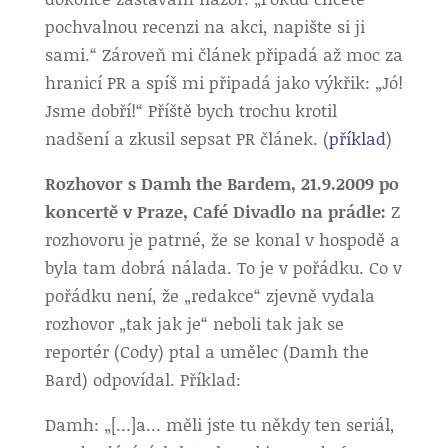
pochvalnou recenzi na akci, napište si ji
sami.“ Zároveň mi článek připadá až moc za
hranicí PR a spíš mi připadá jako výkřik: „Jó!
Jsme dobří!“ Příště bych trochu krotil
nadšení a zkusil sepsat PR článek. (
příklad
)
Rozhovor s Damh the Bardem, 21.9.2009 po
koncertě v Praze, Café Divadlo na prádle:
Z
rozhovoru je patrné, že se konal v hospodě a
byla tam dobrá nálada. To je v pořádku. Co v
pořádku není, že „redakce“ zjevně vydala
rozhovor „tak jak je“ neboli tak jak se
reportér (Cody) ptal a umělec (Damh the
Bard) odpovídal. Příklad:
Damh: „[…]a… měli jste tu někdy ten seriál,