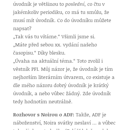
úvodník je většinou to
poslední
, co čtu v
jakémkoliv periodiku, co má tu smůlu, že
musí mít úvodník. Co do úvodníku můžete
napsat?
„Tak vás tu vítáme.“ Všimli jsme si.
„Máte před sebou xx. vydání našeho
časopisu.“ Díky blesku.
„Úvaha na aktuální téma.“ Toto zvolil i
věstník PFI. Můj názor je, že úvodník je tím
nejhorším literárním útvarem, co existuje a
dle mého názoru dobrý úvodník je krátký
úvodník, a nebo vůbec žádný. Zde úvodník
tedy hodnotím neutrálně.
Rozhovor s Noirou o ADF:
Takže, ADF je
náboženství, Noira svátky neslaví … a vůbec