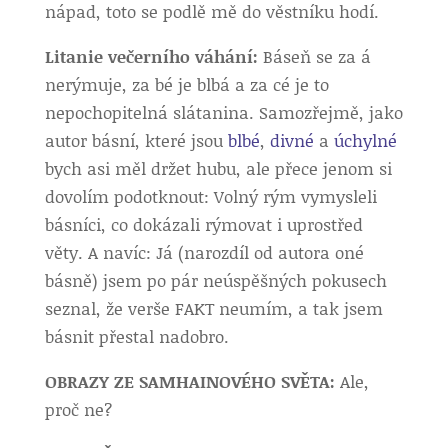
nápad, toto se podlě mě do věstníku hodí.
Litanie večerního váhání:
Báseň se za á
nerýmuje, za bé je blbá a za cé je to
nepochopitelná slátanina. Samozřejmě, jako
autor básní, které jsou
blbé
,
divné
a
úchylné
bych asi měl držet hubu, ale přece jenom si
dovolím podotknout: Volný rým vymysleli
básníci, co dokázali rýmovat i uprostřed
věty. A navíc: Já (narozdíl od autora oné
básně) jsem po pár neúspěšných pokusech
seznal, že verše FAKT neumím, a tak jsem
básnit přestal nadobro.
OBRAZY ZE SAMHAINOVÉHO SVĚTA:
Ale,
proč ne?