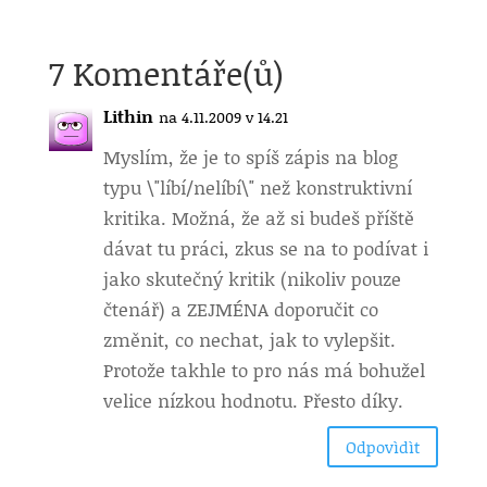
7 Komentáře(ů)
Lithin
na 4.11.2009 v 14.21
Myslím, že je to spíš zápis na blog
typu \"líbí/nelíbí\" než konstruktivní
kritika. Možná, že až si budeš příště
dávat tu práci, zkus se na to podívat i
jako skutečný kritik (nikoliv pouze
čtenář) a ZEJMÉNA doporučit co
změnit, co nechat, jak to vylepšit.
Protože takhle to pro nás má bohužel
velice nízkou hodnotu. Přesto díky.
Odpovìdìt