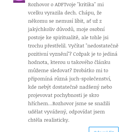
Rozhovor o ADF
Tvoje "kritika" mi
vcelku vyrazila dech. Chápu, že
někomu se nemusí líbit, ať už z
jakýchkoliv důvodů, moje osobní
postoje ke spiritualitě, ale tohle jsi
trochu přestřelil. Vyčítat "nedostatečně
pozitivní vyznění"? Cožpak je to jediná
hodnota, kterou u takového článku
můžeme sledovat? Drobátko mi to
připomíná různá juch-společenství,
kde nebýt dostatečně nadšený nebo
projevovat pochybnosti je skro
hříchem…Rozhovor jsme se snažili
udělat vyvážený, odpovídat jsem
chtěla realisticky.