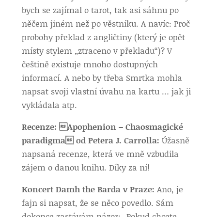
bych se zajímal o tarot, tak asi sáhnu po
něčem jiném než po věstníku. A navíc: Proč
probohy překlad z angličtiny (který je opět
místy stylem „ztraceno v překladu“)? V
češtině existuje mnoho dostupných
informací. A nebo by třeba Smrtka mohla
napsat svoji vlastní úvahu na kartu … jak ji
vykládala atp.
Recenze: Apophenion – Chaosmagické
paradigma od Petera J. Carrolla:
Úžasně
napsaná recenze, která ve mně vzbudila
zájem o danou knihu. Díky za ní!
Koncert Damh the Barda v Praze:
Ano, je
fajn si napsat, že se něco povedlo. Sám
dokonce zastávám názor: „Pokud chcete