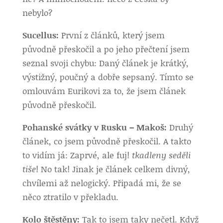
nebylo?
Sucellus:
První z článků, který jsem
původně přeskočil a po jeho přečtení jsem
seznal svoji chybu: Daný článek je krátký,
výstižný, poučný a dobře sepsaný. Tímto se
omlouvám Eurikovi za to, že jsem článek
původně přeskočil.
Pohanské svátky v Rusku – Makoš:
Druhý
článek, co jsem původně přeskočil. A takto
to vidím já: Zaprvé, ale fuj!
tkadleny seděli
tiše
! No tak! Jinak je článek celkem divný,
chvílemi až nelogický. Připadá mi, že se
něco ztratilo v překladu.
Kolo štěstěny:
Tak to jsem taky nečetl. Když