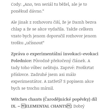
Cody: „Ano, ten seriál tu běžel, ale je to
poněkud dávno.“
Ale jinak z rozhovoru čiší, že je Damh bezva
chlap a že se akce vydařila. Takže celkem
vzato bych jenom doporučil rozhovor jenom
trošku „učísnout“
Zpráva o experimentální invokaci-evokaci
Polednice:
Původně překočený článek. A
tady toho vůbec nelituju. Zaprvé: Proškrtat
příslovce. Zadruhé jsem asi málo
experimentátor. A zatřetí? S popisem akce
bych se trochu mírnil.
Witches chants (Čarodějnické popěvky) díl
IX. – ELEMENTAL CHANTS:
Dobrý