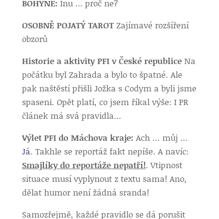
BOHYNĚ:
Inu … proč ne?
OSOBNĚ POJATÝ TAROT
Zajímavé rozšíření
obzorů
Historie a aktivity PFI v České republice
Na
počátku byl Zahrada a bylo to špatné. Ale
pak naštěstí přišli Jožka s Codym a byli jsme
spaseni. Opět platí, co jsem říkal výše: I PR
článek má svá pravidla…
Výlet PFI do Máchova kraje:
Ach … můj …
Já
. Takhle se reportáž fakt nepíše. A navíc:
Smajlíky do reportáže nepatří!
. Vtipnost
situace musí vyplynout z textu sama! Ano,
dělat humor není žádná sranda!
Samozřejmě, každé pravidlo se dá porušit