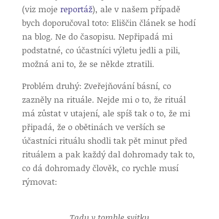
(viz moje
reportáž
), ale v našem případě
bych doporučoval toto: Eliščin článek se hodí
na blog. Ne do časopisu. Nepřipadá mi
podstatné, co účastníci výletu jedli a pili,
možná ani to, že se někde ztratili.
Problém druhý: Zveřejňování básní, co
zazněly na rituále. Nejde mi o to, že rituál
má zůstat v utajení, ale spíš tak o to, že mi
připadá, že o obětinách ve verších se
účastníci rituálu shodli tak pět minut před
rituálem a pak každý dal dohromady tak to,
co dá dohromady člověk, co rychle musí
rýmovat:
Tady v tomhle svitku