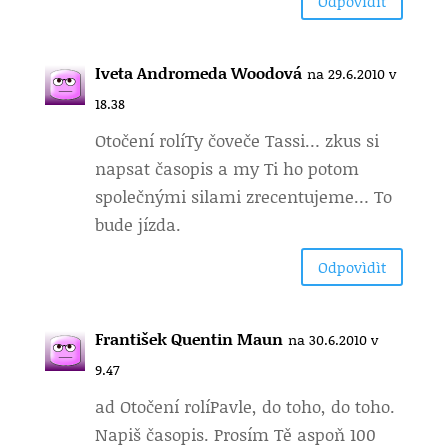
Odpovìdìt
Iveta Andromeda Woodová
na 29.6.2010 v
18.38
Otočení rolí
Ty čoveče Tassi… zkus si
napsat časopis a my Ti ho potom
společnými silami zrecentujeme… To
bude jízda.
Odpovìdìt
František Quentin Maun
na 30.6.2010 v
9.47
ad Otočení rolí
Pavle, do toho, do toho.
Napiš časopis. Prosím Tě aspoň 100