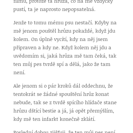
filmu, protože ta hrůza, co na mě vždycky
pustí, ta je naprosto nepopsatelná.
Jenže to tomu mému psu nestačí. Kdyby na
mě jenom pouštěl hrůzu pokaždé, když jdu
kolem. On úplně vycítí, kdy na něj jsem
připraven a kdy ne. Když kolem něj jdu a
uvědomím si, jaká hrůza mě tam čeká, tak
ten můj pes tvrdě spí a dělá, jako že tam
není.
Ale jenom si o pár kroků dál oddechnu, že
tentokrát se žádné spouštění hrůz konat
nebude, tak se z tvrdě spícího hlídače stane
hrůzu dštící bestie a já, já opět přemýšlím,
kdy mě ten infarkt konečně zklátí.
Poslední dobou zjišťuji, že ten můj pes není