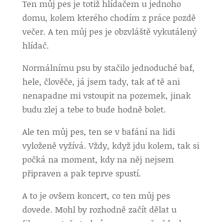
Ten můj pes je totiž hlídačem u jednoho
domu, kolem kterého chodím z práce pozdě
večer. A ten můj pes je obzvláště vykutálený
hlídač.
Normálnímu psu by stačilo jednoduché baf,
hele, člověče, já jsem tady, tak ať tě ani
nenapadne mi vstoupit na pozemek, jinak
budu zlej a tebe to bude hodně bolet.
Ale ten můj pes, ten se v bafání na lidi
vyloženě vyžívá. Vždy, když jdu kolem, tak si
počká na moment, kdy na něj nejsem
připraven a pak teprve spustí.
A to je ovšem koncert, co ten můj pes
dovede. Mohl by rozhodně začít dělat u