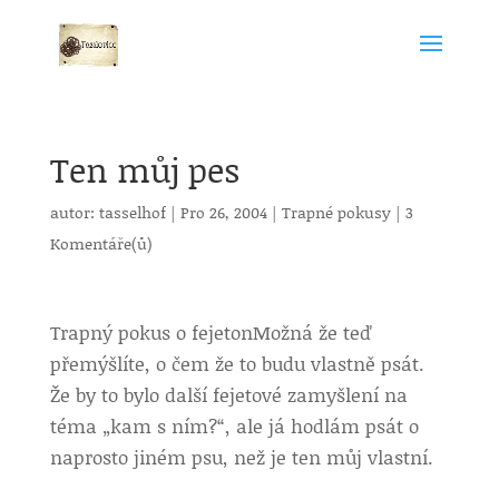
Ten můj pes
autor:
tasselhof
|
Pro 26, 2004
|
Trapné pokusy
|
3
Komentáře(ů)
Trapný pokus o fejeton
Možná že teď
přemýšlíte, o čem že to budu vlastně psát.
Že by to bylo další fejetové zamyšlení na
téma „kam s ním?“, ale já hodlám psát o
naprosto jiném psu, než je ten můj vlastní.