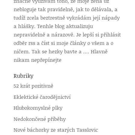
značně využívám toho, že moje žena už
nebloguje tak pravidelně, jak to dělávala, a
tudíž zcela beztrestně vykrádám její nápady
a hlášky. Tenhle blog aktualizuju
nepravidelně a nárazově. Je lepší si přihlásit
odběr rss a číst si moje články o všem a o
ničem. Tak se hezky bavte a …. Hlavně
nikam nepřepínejte
Rubriky
52 krát pozitivně
Eklektické čarodějnictví
Hlubokomyslné plky
Nedokončené příběhy
Nové báchorky ze starých Tasslovic