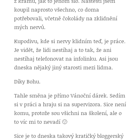
z krámu, jak to jenom šlo. Naštěstí jsem
koupil naprosto všechno, co doma
potřebovali, včetně čokolády na zklidnění
mých nervů.
Kupodivu, kde si nervy klidním teď, je práce.
Je vidět, že lidi nestíhaj a to tak, že ani
nestíhaj telefonovat na infolinku. Asi jsou
dneska nějaký jiný starosti mezi lidma.
Díky Bohu.
Tahle směna je přímo Vánoční dárek. Sedím
si v práci a hraju si na supervizora. Sice není
komu, protože sou všichni na školení, ale o
to víc mi to nevadí 🙂
Sice je to dneska takový kratičký bloggerský