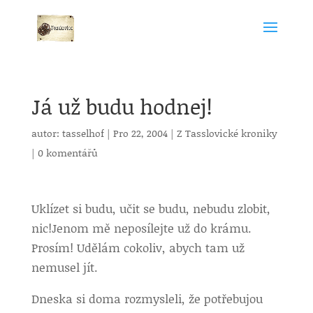
Já už budu hodnej!
autor:
tasselhof
|
Pro 22, 2004
|
Z Tasslovické kroniky
|
0 komentářů
Uklízet si budu, učit se budu, nebudu zlobit,
nic!
Jenom mě neposílejte už do krámu.
Prosím! Udělám cokoliv, abych tam už
nemusel jít.
Dneska si doma rozmysleli, že potřebujou