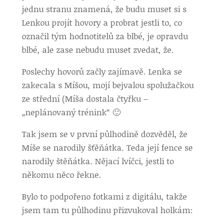
jednu stranu znamená, že budu muset si s
Lenkou projít hovory a probrat jestli to, co
označil tým hodnotitelů za blbé, je opravdu
blbé, ale zase nebudu muset zvedat, že.
Poslechy hovorů začly zajímavě. Lenka se
zakecala s Míšou, mojí bejvalou spolužačkou
ze střední (Míša dostala čtyřku –
„neplánovaný trénink“ 🙂
Tak jsem se v první půlhodině dozvěděl, že
Míše se narodily šťěňátka. Teda její fence se
narodily štěňátka. Nějací lvíčci, jestli to
někomu něco řekne.
Bylo to podpořeno fotkami z digitálu, takže
jsem tam tu půlhodinu přizvukoval holkám: