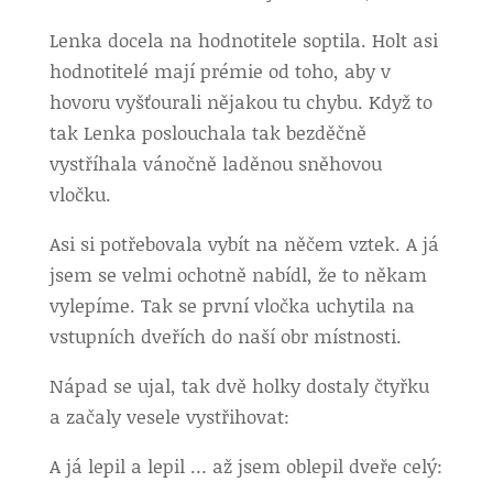
Lenka docela na hodnotitele soptila. Holt asi
hodnotitelé mají prémie od toho, aby v
hovoru vyšťourali nějakou tu chybu. Když to
tak Lenka poslouchala tak bezděčně
vystříhala vánočně laděnou sněhovou
vločku.
Asi si potřebovala vybít na něčem vztek. A já
jsem se velmi ochotně nabídl, že to někam
vylepíme. Tak se první vločka uchytila na
vstupních dveřích do naší obr místnosti.
Nápad se ujal, tak dvě holky dostaly čtyřku
a začaly vesele vystřihovat:
A já lepil a lepil … až jsem oblepil dveře celý: