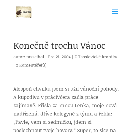
Konečně trochu Vánoc
autor:
tasselhof
|
Pro 21, 2004
|
Z Tasslovické kroniky
|
2 Komentáře(ů)
Alespoň chvilku jsem si užil vánoční pohody.
A kupodivu v práci
Včera začla práce
zajímavě. Přišla za mnou Lenka, moje nová
nadřízená, dříve kolegyně z týmu a řekla:
„Pavle, vem si sedmičku, jdem si
poslechnout tvoje hovory.“ Super, to sice na