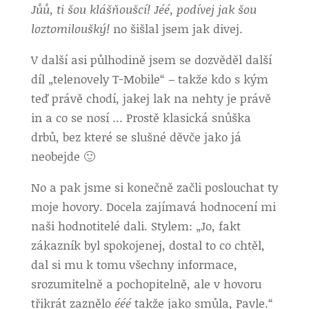
Jůů, ti šou klášňoušcí! Jéé, podívej jak šou
loztomiloušký!
no šišlal jsem jak divej.
V další asi půlhodině jsem se dozvěděl další
díl „telenovely T-Mobile“ – takže kdo s kým
teď právě chodí, jakej lak na nehty je právě
in a co se nosí … Prostě klasická snůška
drbů, bez které se slušné děvče jako já
neobejde 🙂
No a pak jsme si konečně začli poslouchat ty
moje hovory. Docela zajímavá hodnocení mi
naši hodnotitelé dali. Stylem: „Jo, fakt
zákazník byl spokojenej, dostal to co chtěl,
dal si mu k tomu všechny informace,
srozumitelně a pochopitelně, ale v hovoru
třikrát zaznělo
ééé
takže jako smůla, Pavle.“