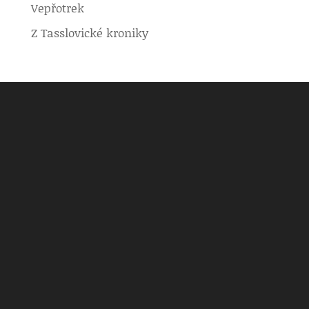
Vepřotrek
Z Tasslovické kroniky