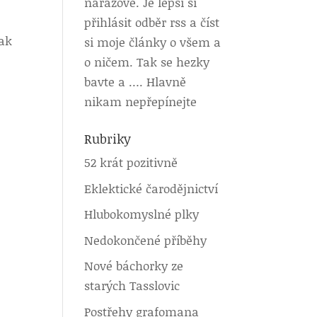
nárazově. Je lepší si
přihlásit odběr rss a číst
pak
si moje články o všem a
o ničem. Tak se hezky
bavte a …. Hlavně
nikam nepřepínejte
Rubriky
52 krát pozitivně
Eklektické čarodějnictví
Hlubokomyslné plky
Nedokončené příběhy
Nové báchorky ze
starých Tasslovic
Postřehy grafomana