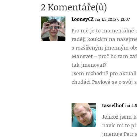
2 Komentáře(ů)
LooneyCZ
na 1.5.2015 v 13.07
Pro mě je to momentálně d
raději koukám na nasejmen
s rozšířeným jmenným obsa
Mansvet – proč ho tam zařa
tak jmenoval?
Jsem rozhodně pro aktuali
chudáci Pavlové se o svůj 
tasselhof
na 4.5
Jelikož jsem 
navíc mi to př
jmenuje Petr 