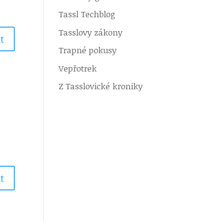
Tassl Techblog
Tasslovy zákony
t
Trapné pokusy
Vepřotrek
Z Tasslovické kroniky
t