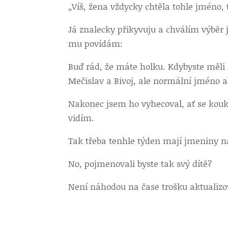
„Víš, žena vždycky chtěla tohle jméno,
Já znalecky přikyvuju a chválím výběr
mu povídám:
Buď rád, že máte holku. Kdybyste měli 
Mečislav a Bivoj, ale normální jméno a
Nakonec jsem ho vyhecoval, ať se kou
vidím.
Tak třeba tenhle týden mají jmeniny na
No, pojmenovali byste tak svý dítě?
Není náhodou na čase trošku aktualizo