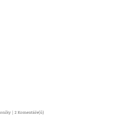
roniky
|
2 Komentáře(ů)