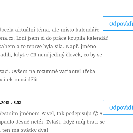
Odpovìdì
ocela aktuální téma, ale místo kalendáře
a.cz. Loni jsem si do práce koupila kalendář
hem a to teprve byla síla. Např. jméno
dili, když v CR není jediný člověk, co by se
zaci. Ovšem na rozumné varianty! Třeba
svátek musí dělit…
.2015 v 8.52
Odpovìdì
křestním jménem Pavel, tak podepisuju 🙂 A
ipadlo děsně nefér. Zvlášť, když můj bratr se
a ten má svátky dva!