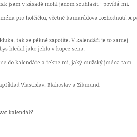
 tak jsem v zásadě mohl jenom souhlasit.“ povídá mi.
 jména pro holčičku, včetně kamarádova rozhodnutí. A 
kluka, tak se pěkně zapotíte. V kalendáři je to samej
bys hledal jako jehlu v kupce sena.
kne do kalendáře a řekne mi, jaký mužský jména tam
příklad Vlastislav, Blahoslav a Zikmund.
vat kalendář?