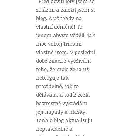
Před devíti lety jsem se
zbláznil a založil jsem si
blog. A už tehdy na
vlastní doméně! To
jenom abyste věděli, jak
moc velkej frikulín
vlastně jsem. V poslední
době značně využívám
toho, že moje žena už
nebloguje tak
pravidelně, jak to
dělávala, a tudíž zcela
beztrestně vykrádám
její nápady a hlášky.
Tenhle blog aktualizuju
nepravidelně a