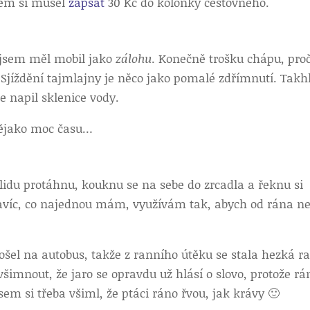
sem si musel
zapsat
30 Kč do kolonky cestovného.
 jsem měl mobil jako
zálohu
. Konečně trošku chápu, proč
Sjíždění tajmlajny je něco jako pomalé zdřímnutí. Takh
e napil sklenice vody.
nějako moc času…
klidu protáhnu, kouknu se na sebe do zrcadla a řeknu si
avíc, co najednou mám, využívám tak, abych od rána ne
šel na autobus, takže z ranního útěku se stala hezká r
imnout, že jaro se opravdu už hlásí o slovo, protože rá
em si třeba všiml, že ptáci ráno řvou, jak krávy 🙂