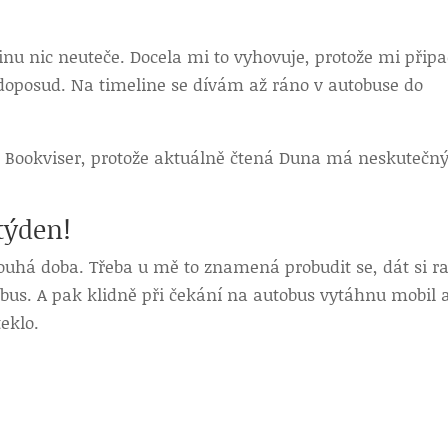
nu nic neuteče. Docela mi to vyhovuje, protože mi připa
 doposud. Na timeline se dívám až ráno v autobuse do
na Bookviser, protože aktuálně čtená Duna má neskutečn
týden!
ouhá doba. Třeba u mě to znamená probudit se, dát si r
tobus. A pak klidně při čekání na autobus vytáhnu mobil 
eklo.