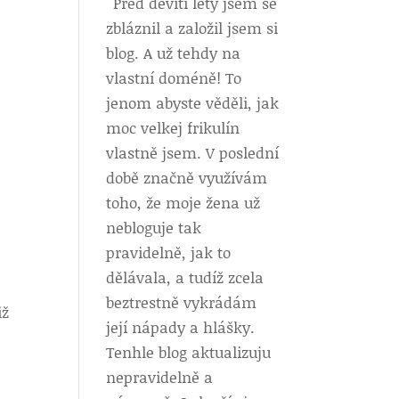
Před devíti lety jsem se
zbláznil a založil jsem si
blog. A už tehdy na
vlastní doméně! To
jenom abyste věděli, jak
moc velkej frikulín
vlastně jsem. V poslední
době značně využívám
toho, že moje žena už
nebloguje tak
pravidelně, jak to
dělávala, a tudíž zcela
beztrestně vykrádám
iž
její nápady a hlášky.
Tenhle blog aktualizuju
nepravidelně a