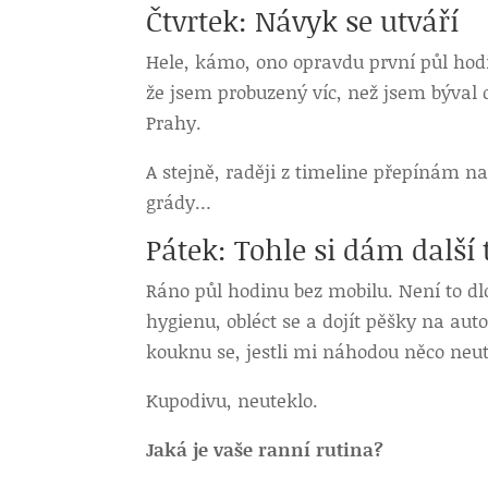
Čtvrtek: Návyk se utváří
Hele, kámo, ono opravdu první půl hodi
že jsem probuzený víc, než jsem býval
Prahy.
A stejně, raději z timeline přepínám 
grády…
Pátek: Tohle si dám další 
Ráno půl hodinu bez mobilu. Není to dl
hygienu, obléct se a dojít pěšky na au
kouknu se, jestli mi náhodou něco neut
Kupodivu, neuteklo.
Jaká je vaše ranní rutina?