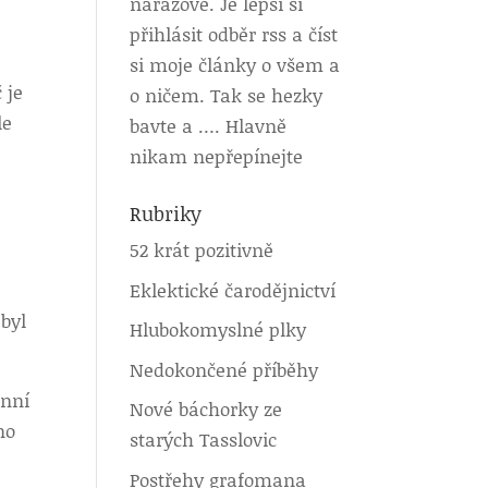
nárazově. Je lepší si
přihlásit odběr rss a číst
si moje články o všem a
 je
o ničem. Tak se hezky
le
bavte a …. Hlavně
nikam nepřepínejte
Rubriky
52 krát pozitivně
Eklektické čarodějnictví
byl
Hlubokomyslné plky
Nedokončené příběhy
anní
Nové báchorky ze
no
starých Tasslovic
Postřehy grafomana