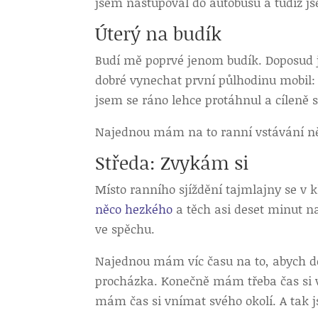
jsem nastupoval do autobusu a tudíž j
Úterý na budík
Budí mě poprvé jenom budík. Doposud
dobré vynechat první půlhodinu mobil: 
jsem se ráno lehce protáhnul a cíleně s
Najednou mám na to ranní vstávání 
Středa: Zvykám si
Místo ranního sjíždění tajmlajny se v 
něco hezkého
a těch asi deset minut n
ve spěchu.
Najednou mám víc času na to, abych do
procházka. Konečně mám třeba čas si vš
mám čas si vnímat svého okolí. A tak js