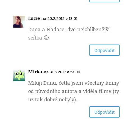
Lucie
na 20.2.2015 v 13.01
Duna a Nadace, dvě nejoblíbenější
scífka 🙂
Odpovìdìt
Mirka
na 31.8.2017 v 23.00
Miluji Dunu, četla jsem všechny knihy
od původního autora a viděla filmy (ty
už tak dobré nebyly)…
Odpovìdìt