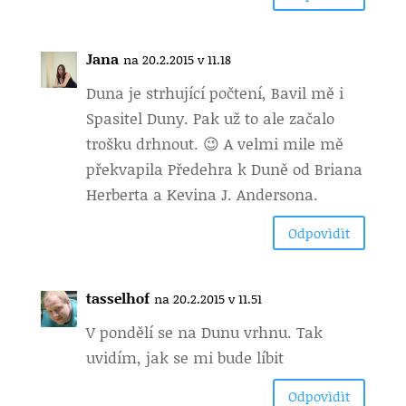
Jana
na 20.2.2015 v 11.18
Duna je strhující počtení, Bavil mě i
Spasitel Duny. Pak už to ale začalo
trošku drhnout. 😉 A velmi mile mě
překvapila Předehra k Duně od Briana
Herberta a Kevina J. Andersona.
Odpovìdìt
tasselhof
na 20.2.2015 v 11.51
V pondělí se na Dunu vrhnu. Tak
uvidím, jak se mi bude líbit
Odpovìdìt