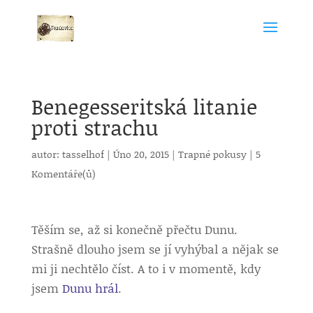
Benegesseritská litanie
proti strachu
autor:
tasselhof
|
Úno 20, 2015
|
Trapné pokusy
|
5
Komentáře(ů)
Těším se, až si konečně přečtu Dunu.
Strašně dlouho jsem se jí vyhýbal a nějak se
mi ji nechtělo číst. A to i v momentě, kdy
jsem
Dunu hrál
.