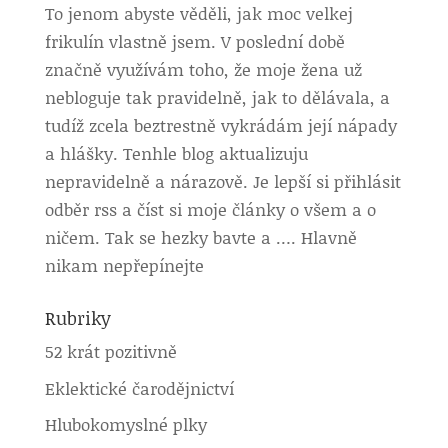
To jenom abyste věděli, jak moc velkej
frikulín vlastně jsem. V poslední době
značně využívám toho, že moje žena už
nebloguje tak pravidelně, jak to dělávala, a
tudíž zcela beztrestně vykrádám její nápady
a hlášky. Tenhle blog aktualizuju
nepravidelně a nárazově. Je lepší si přihlásit
odběr rss a číst si moje články o všem a o
ničem. Tak se hezky bavte a …. Hlavně
nikam nepřepínejte
Rubriky
52 krát pozitivně
Eklektické čarodějnictví
Hlubokomyslné plky