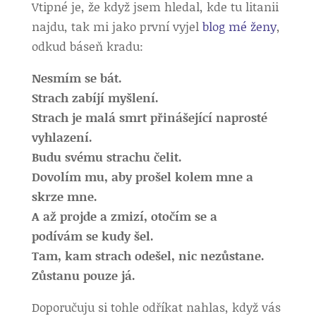
Vtipné je, že když jsem hledal, kde tu litanii
najdu, tak mi jako první vyjel
blog mé ženy
,
odkud báseň kradu:
Nesmím se bát.
Strach zabíjí myšlení.
Strach
je malá smrt přinášející naprosté
vyhlazení.
Budu svému strachu čelit.
Dovolím
mu, aby prošel kolem mne a
skrze mne.
A až projde a zmizí, otočím se a
podívám
se kudy šel.
Tam, kam strach odešel, nic nezůstane.
Zůstanu pouze já.
Doporučuju si tohle odříkat nahlas, když vás