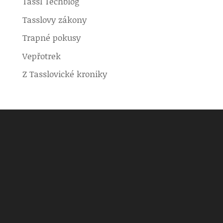
Tassl Techblog
Tasslovy zákony
Trapné pokusy
Vepřotrek
Z Tasslovické kroniky