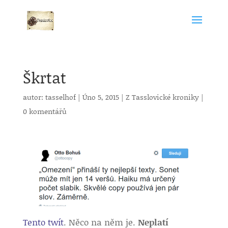
Škrtat
autor:
tasselhof
|
Úno 5, 2015
|
Z Tasslovické kroniky
|
0 komentářů
Tento twít
. Něco na něm je.
Neplatí