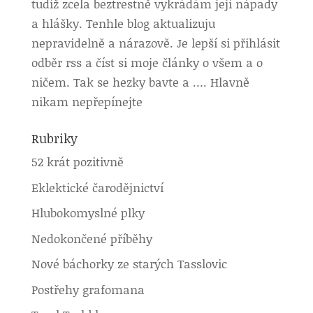
tudíž zcela beztrestně vykrádám její nápady
a hlášky. Tenhle blog aktualizuju
nepravidelně a nárazově. Je lepší si přihlásit
odběr rss a číst si moje články o všem a o
ničem. Tak se hezky bavte a …. Hlavně
nikam nepřepínejte
Rubriky
52 krát pozitivně
Eklektické čarodějnictví
Hlubokomyslné plky
Nedokončené příběhy
Nové báchorky ze starých Tasslovic
Postřehy grafomana