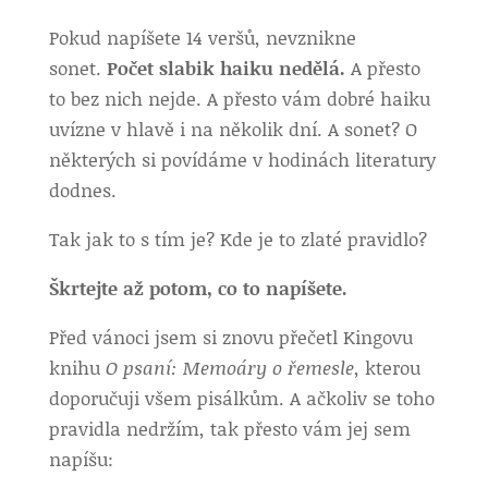
Pokud napíšete 14 veršů, nevznikne
sonet.
Počet slabik haiku nedělá.
A přesto
to bez nich nejde. A přesto vám dobré haiku
uvízne v hlavě i na několik dní. A sonet? O
některých si povídáme v hodinách literatury
dodnes.
Tak jak to s tím je? Kde je to zlaté pravidlo?
Škrtejte až potom, co to napíšete.
Před vánoci jsem si znovu přečetl Kingovu
knihu
O psaní: Memoáry o řemesle
, kterou
doporučuji všem pisálkům. A ačkoliv se toho
pravidla nedržím, tak přesto vám jej sem
napíšu: