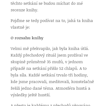
těchto setkání se budou míchat do mé
recenze knihy.
Pojďme se tedy podívat na to, jaká ta kniha
vlastně je:
O rozsahu knihy
Velmi mě překvapilo, jak byla kniha útlá.
Každý přechodový rituál jsem prožíval ve
skupině průměrně 35 mužů, v jednom
případě na setkání přišlo 52 chlapů. A to
byla síla. Každé setkání trvalo tři hodiny,
kde jsme pracovali, meditovali, konstelačně
řešili jedno dané téma. Atmosféra hustá a
výsledky ještě hustší.
A přesto je každému z přechodů věnováno