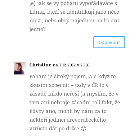
;e) jak se vy pohani vypořádáváte s
lidma, kteří se identifikují jako něco
mezi, nebo obojí najednou, nebo ani
jedno?
Odpovìdìt
Christine
na 7.12.2012 v 23.31
Pohani je široký pojem, ale když to
zkusím zobecnit – tady v ČR to v
zásadě nikdo neřeší (a myslím, že v
tom ani nehraje zásadní roli fakt, že
kdyby ano, mohli by nám za to
někteří jedinci dřevorubeckého
vzrůstu dát po držce 🙂 .