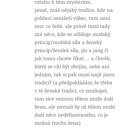
vztahu k těm mystériím.
jasně, máš nějaký tradice, kde na
pohlaví nezáleží vůbec, tam není
moc co řešit. ale právě tassl tady
má něco, kde se odlišuje mužský
princip/mužská síla a ženský
princip/ženská síla, jin a jang či
jak tomu chcete říkat … a člověk,
který se cítí být obojím, nebo ani
jedním, tak si pak musí najít jinou
tradici? (a předpokládám že třeba
v té ženské tradici, co zmiňuješ,
tam sice vezmou tělem muže duší
ženu, ale nevzali by už tělem muže
duší něco nedefinovaného, co je
možná trochu žena)