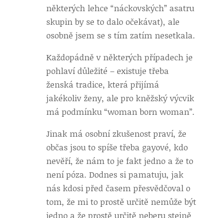
některých lehce “náckovských” asatru
skupin by se to dalo očekávat), ale
osobně jsem se s tím zatím nesetkala.
Každopádně v některých případech je
pohlaví důležité – existuje třeba
ženská tradice, která přijímá
jakékoliv ženy, ale pro kněžský výcvik
má podmínku “woman born woman”.
Jinak má osobní zkušenost praví, že
občas jsou to spíše třeba gayové, kdo
nevěří, že nám to je fakt jedno a že to
není póza. Dodnes si pamatuju, jak
nás kdosi před časem přesvědčoval o
tom, že mi to prostě určitě nemůže být
jedno a že prostě určitě neberu stejně