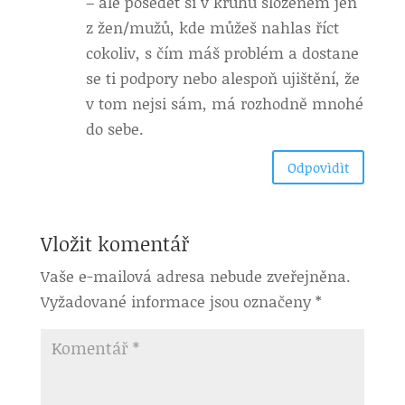
– ale posedět si v kruhu složeném jen
z žen/mužů, kde můžeš nahlas říct
cokoliv, s čím máš problém a dostane
se ti podpory nebo alespoň ujištění, že
v tom nejsi sám, má rozhodně mnohé
do sebe.
Odpovìdìt
Vložit komentář
Vaše e-mailová adresa nebude zveřejněna.
Vyžadované informace jsou označeny
*