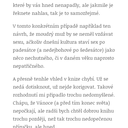
které by vás hned nenapadly, ale jakmile je
řeknete nahlas, tak je to samozřejmé.
V tomto konkrétním případě například ten
návrh, že moudrý muž by se neměl vzdávat
sexu, ačkoliv dnešní kultura staví sex po
padesátce (a nedejbohové po šedesátce) jako
něco nechutného, či v daném věku naprosto
nepatřičného.
A přesně tenhle vhled v knize chybí. Už se
nedá dotisknout, už nejde korigovat. Takové
rozhodnutí mi připadlo trochu nedomyšlené.
Chápu, že Vánoce (a před tím konec světa)
nepočkají, ale radši bych chtěl dobrou knihu
trochu později, než tak trochu nedopečenou
příručku, ale hned.