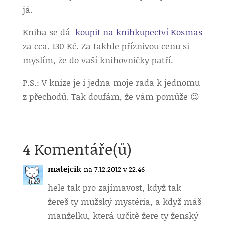
já.
Kniha se dá
koupit na knihkupectví Kosmas
za cca. 130 Kč. Za takhle příznivou cenu si
myslím, že do vaší knihovničky patří.
P.S.: V knize je i jedna moje rada k jednomu
z přechodů. Tak doufám, že vám pomůže 😉
4 Komentáře(ů)
matejcik
na 7.12.2012 v 22.46
hele tak pro zajímavost, když tak
žereš ty mužský mystéria, a když máš
manželku, která určitě žere ty ženský