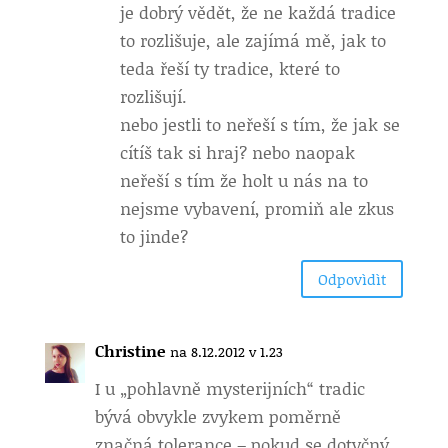
je dobrý vědět, že ne každá tradice
to rozlišuje, ale zajímá mě, jak to
teda řeší ty tradice, které to
rozlišují.
nebo jestli to neřeší s tím, že jak se
cítíš tak si hraj? nebo naopak
neřeší s tím že holt u nás na to
nejsme vybavení, promiň ale zkus
to jinde?
Odpovìdìt
Christine
na 8.12.2012 v 1.23
I u „pohlavně mysterijních“ tradic
bývá obvykle zvykem poměrně
značná tolerance – pokud se dotyčný