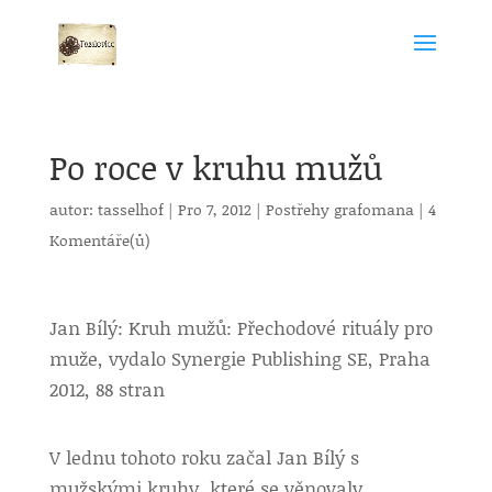
Po roce v kruhu mužů
autor:
tasselhof
|
Pro 7, 2012
|
Postřehy grafomana
|
4
Komentáře(ů)
Jan Bílý: Kruh mužů: Přechodové rituály pro
muže, vydalo Synergie Publishing SE, Praha
2012, 88 stran
V lednu tohoto roku začal Jan Bílý s
mužskými kruhy, které se věnovaly