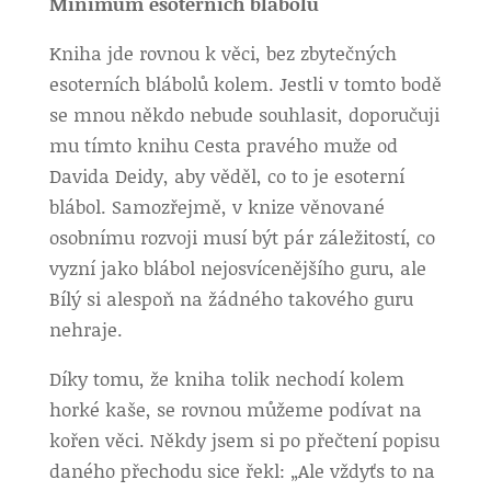
Minimum esoterních blábolů
Kniha jde rovnou k věci, bez zbytečných
esoterních blábolů kolem. Jestli v tomto bodě
se mnou někdo nebude souhlasit, doporučuji
mu tímto knihu Cesta pravého muže od
Davida Deidy, aby věděl, co to je esoterní
blábol. Samozřejmě, v knize věnované
osobnímu rozvoji musí být pár záležitostí, co
vyzní jako blábol nejosvícenějšího guru, ale
Bílý si alespoň na žádného takového guru
nehraje.
Díky tomu, že kniha tolik nechodí kolem
horké kaše, se rovnou můžeme podívat na
kořen věci. Někdy jsem si po přečtení popisu
daného přechodu sice řekl: „Ale vždyťs to na