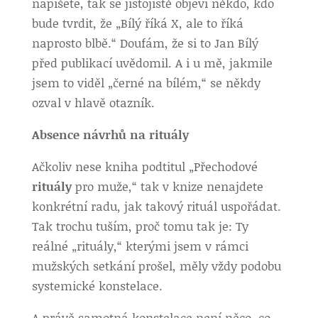
napíšete, tak se jistojistě objeví někdo, kdo
bude tvrdit, že „Bílý říká X, ale to říká
naprosto blbě.“ Doufám, že si to Jan Bílý
před publikací uvědomil. A i u mě, jakmile
jsem to viděl „černé na bílém,“ se někdy
ozval v hlavě otazník.
Absence návrhů na rituály
Ačkoliv nese kniha podtitul „Přechodové
rituály
pro muže,“ tak v knize nenajdete
konkrétní radu, jak takový rituál uspořádat.
Tak trochu tuším, proč tomu tak je: Ty
reálné „rituály,“ kterými jsem v rámci
mužských setkání prošel, měly vždy podobu
systemické konstelace.
A právě samotná konstelace není něco, co