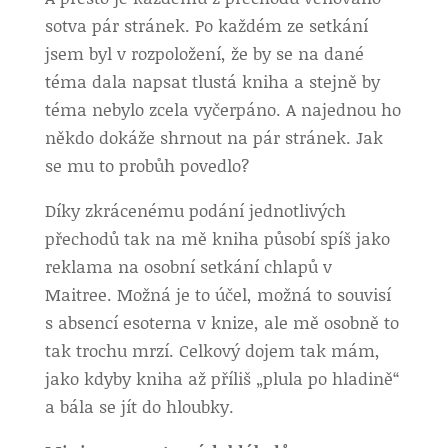
sotva pár stránek. Po každém ze setkání
jsem byl v rozpoložení, že by se na dané
téma dala napsat tlustá kniha a stejně by
téma nebylo zcela vyčerpáno. A najednou ho
někdo dokáže shrnout na pár stránek. Jak
se mu to probůh povedlo?
Díky zkrácenému podání jednotlivých
přechodů tak na mě kniha působí spíš jako
reklama na osobní setkání chlapů v
Maitree. Možná je to účel, možná to souvisí
s absencí esoterna v knize, ale mě osobně to
tak trochu mrzí. Celkový dojem tak mám,
jako kdyby kniha až příliš „plula po hladině“
a bála se jít do hloubky.