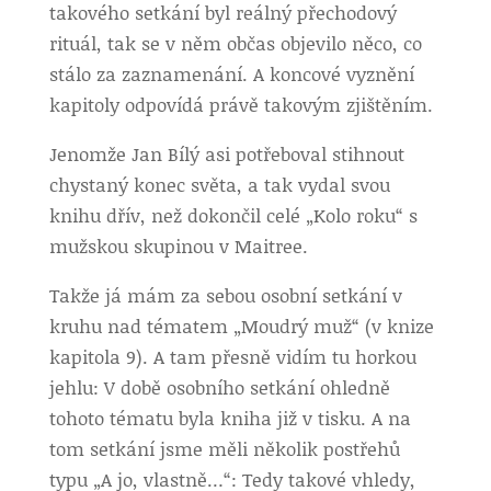
takového setkání byl reálný přechodový
rituál, tak se v něm občas objevilo něco, co
stálo za zaznamenání. A koncové vyznění
kapitoly odpovídá právě takovým zjištěním.
Jenomže Jan Bílý asi potřeboval stihnout
chystaný konec světa, a tak vydal svou
knihu dřív, než dokončil celé „Kolo roku“ s
mužskou skupinou v Maitree.
Takže já mám za sebou osobní setkání v
kruhu nad tématem „Moudrý muž“ (v knize
kapitola 9). A tam přesně vidím tu horkou
jehlu: V době osobního setkání ohledně
tohoto tématu byla kniha již v tisku. A na
tom setkání jsme měli několik postřehů
typu „A jo, vlastně…“: Tedy takové vhledy,