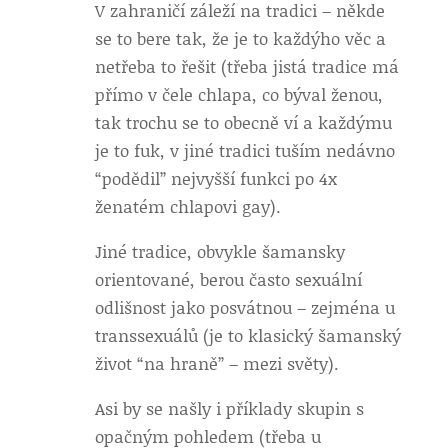
V zahraničí záleží na tradici – někde
se to bere tak, že je to každýho věc a
netřeba to řešit (třeba jistá tradice má
přímo v čele chlapa, co býval ženou,
tak trochu se to obecně ví a každýmu
je to fuk, v jiné tradici tuším nedávno
“podědil” nejvyšší funkci po 4x
ženatém chlapovi gay).
Jiné tradice, obvykle šamansky
orientované, berou často sexuální
odlišnost jako posvátnou – zejména u
transsexuálů (je to klasický šamanský
život “na hraně” – mezi světy).
Asi by se našly i příklady skupin s
opačným pohledem (třeba u