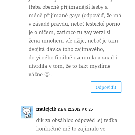
třeba obecně přijímanější lesby a
méně přijímané gaye (odpověď, že má
v zásadě pravdu, neboť lesbické porno
je o ničem, zatímco tu gay verzi si
žena mnohem víc užije, neboť je tam
dvojitá dávka toho zajímavého,
dotyčného finálně uzemnila a snad i
utvrdila v tom, že to fakt myslíme
vážně 🙂 .
Odpovìdìt
matejcik
na 8.12.2012 v 0.25
dík za obsáhlou odpověď :e) teďka
konkrétně mě to zajímalo ve