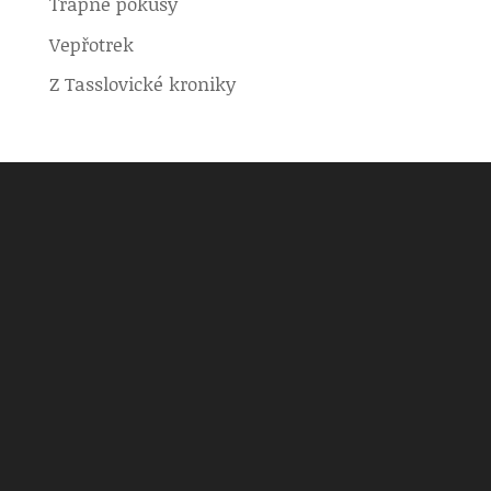
Trapné pokusy
Vepřotrek
Z Tasslovické kroniky