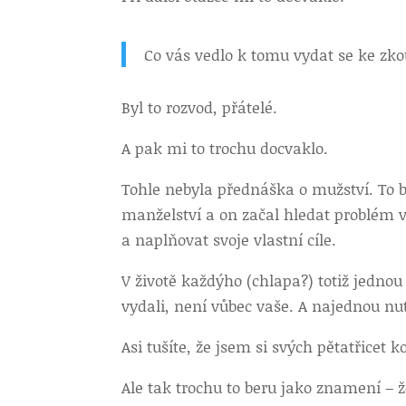
Co vás vedlo k tomu vydat se ke zk
Byl to rozvod, přátelé.
A pak mi to trochu docvaklo.
Tohle nebyla přednáška o mužství. To 
manželství a on začal hledat problém v 
a naplňovat svoje vlastní cíle.
V životě každýho (chlapa?) totiž jednou p
vydali, není vůbec vaše. A najednou nut
Asi tušíte, že jsem si svých pětatřicet 
Ale tak trochu to beru jako znamení –