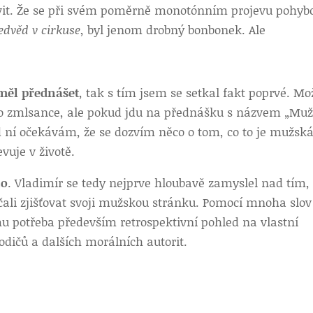
uvit. Že se při svém poměrně monotónním projevu pohyb
edvěd v cirkuse
, byl jenom drobný bonbonek. Ale
 měl přednášet
, tak s tím jsem se setkal fakt poprvé. M
o zmlsance, ale pokud jdu na přednášku s názvem „Mu
 od ní očekávám, že se dozvím něco o tom, co to je mužsk
evuje v životě.
no
. Vladimír se tedy nejprve hloubavě zamyslel nad tím,
ali zjišťovat svoji mužskou stránku. Pomocí mnoha slov
mu potřeba především retrospektivní pohled na vlastní
odičů a dalších morálních autorit.