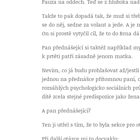
Pauza na oddech. Teď se z hluboka nad
Takže to pak dopadá tak, že muž si třeb
se do něj, sedne za volant a jede. A je m
On si prostě vytyčil cíl, že to do Brna d
Pan přednášející si taktéž například my
k prtěti patří zásadně jenom matka.
Nevím, co já budu prohlašovat až/jest
jednou na přednášce přítomnou paní, co
rozsáhlých psychologicko sociálních p
dítě zcela stejné predispozice jako žena
A pan přednášející?
Ten ji utřel s tím, že to byla sekce pr
Při další otázce mi to docvaklo: