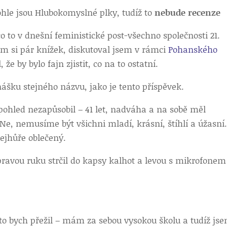
tohle jsou Hlubokomyslné plky, tudíž to
nebude recenze
co to v dnešní feministické post-všechno společnosti 21.
em si pár knížek, diskutoval jsem v rámci
Pohanského
 že by bylo fajn zjistit, co na to ostatní.
nášku stejného názvu, jako je tento příspěvek.
 pohled nezapůsobil – 41 let, nadváha a na sobě měl
Ne, nemusíme být všichni mladí, krásní, štíhlí a úžasní.
nejhůře oblečený.
, pravou ruku strčil do kapsy kalhot a levou s mikrofonem
 to bych přežil – mám za sebou vysokou školu a tudíž jse