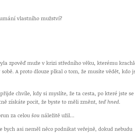
oumání vlastního mužství?
byla zpověď muže v krizi středního věku, kterému krachl
sobě. A proto dlouze plkal o tom, že musíte vědět, kdo j
řijde chvíle, kdy si myslíte, že ta cesta, po které jste se
ně získáte pocit, že byste to měli změnt,
teď hned.
korun za celou
šou
náležitě užil…
 že bych asi neměl něco podnikat veřejně, dokud nebudu