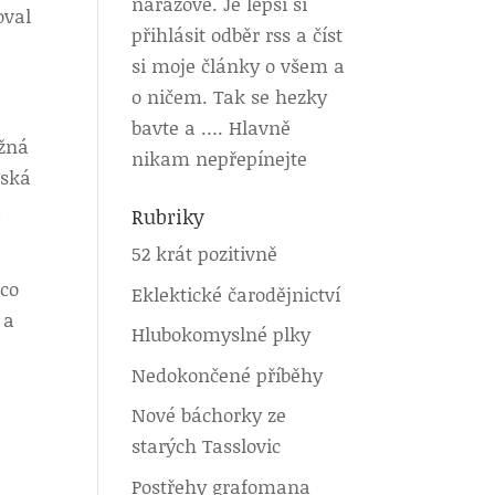
nárazově. Je lepší si
oval
přihlásit odběr rss a číst
si moje články o všem a
o ničem. Tak se hezky
bavte a …. Hlavně
ožná
nikam nepřepínejte
žská
á
Rubriky
52 krát pozitivně
 co
Eklektické čarodějnictví
 a
Hlubokomyslné plky
Nedokončené příběhy
Nové báchorky ze
starých Tasslovic
Postřehy grafomana