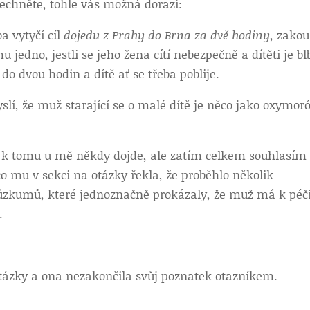
echněte, tohle vás možná dorazí:
a vytyčí cíl
dojedu z Prahy do Brna za dvě hodiny
, zako
u jedno, jestli se jeho žena cítí nebezpečně a dítěti je bl
á do dvou hodin a dítě ať se třeba poblije.
slí, že muž starající se o malé dítě je něco jako oxymor
li k tomu u mě někdy dojde, ale zatím celkem souhlasím
 mu v sekci na otázky řekla, že proběhlo několik
růzkumů, které jednoznačně prokázaly, že muž má k péči
.
o otázky a ona nezakončila svůj poznatek otazníkem.