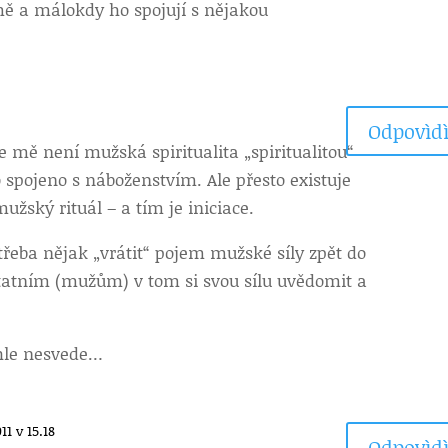
mě a málokdy ho spojují s nějakou
Odpovìdì
 mě není mužská spiritualita „spiritualitou“
o spojeno s náboženstvím. Ale přesto existuje
žský rituál – a tím je iniciace.
třeba nějak „vrátit“ pojem mužské síly zpět do
tatním (mužům) v tom si svou sílu uvědomit a
ohle nesvede…
11 v 15.18
Odpovìdì