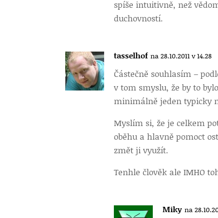
spíše intuitivně, než vědo
duchovností.
tasselhof
na 28.10.2011 v 14.28
Částečně souhlasím – podle
v tom smyslu, že by to byl
minimálně jeden typicky mu
Myslím si, že je celkem po
oběhu a hlavně pomoct os
změt ji využít.
Tenhle člověk ale IMHO t
Miky
na 28.10.20