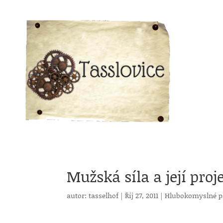
Mužská síla a její pro
autor:
tasselhof
|
Říj 27, 2011
|
Hlubokomyslné p