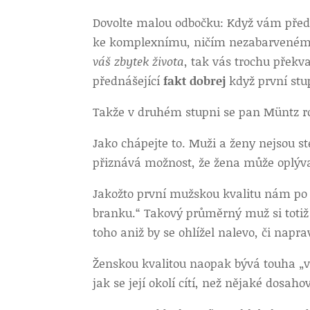
Dovolte malou odbočku: Když vám předná
ke komplexnímu, ničím nezabarvenému
váš zbytek života
, tak vás trochu překv
přednášející
fakt dobrej
když první stu
Takže v druhém stupni se pan Müntz r
Jako chápejte to. Muži a ženy nejsou ste
přiznává možnost, že žena může oplýv
Jakožto první mužskou kvalitu nám po
branku.“ Takový průměrný muž si totiž v
toho aniž by se ohlížel nalevo, či napra
Ženskou kvalitou naopak bývá touha „vy
jak se její okolí cítí, než nějaké dosahov