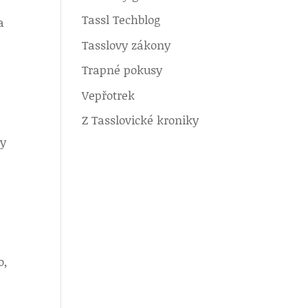
Tassl Techblog
a
Tasslovy zákony
Trapné pokusy
Vepřotrek
Z Tasslovické kroniky
dy
o,