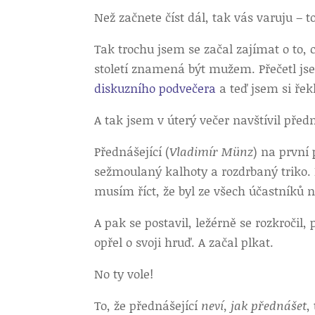
Než začnete číst dál, tak vás varuju – 
Tak trochu jsem se začal zajímat o to, 
století znamená být mužem. Přečetl js
diskuzního podvečera
a teď jsem si řekl,
A tak jsem v úterý večer navštívil před
Přednášející (
Vladimír Münz
) na první
sežmoulaný kalhoty a rozdrbaný triko. 
musím říct, že byl ze všech účastníků 
A pak se postavil, ležérně se rozkročil
opřel o svoji hruď. A začal plkat.
No ty vole!
To, že přednášející
neví, jak přednášet
,