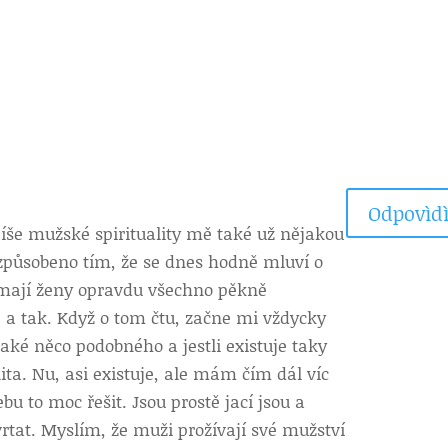
Odpovìdì
íše mužské spirituality mě také už nějakou
způsobeno tím, že se dnes hodně mluví o
o mají ženy opravdu všechno pěkně
 a tak. Když o tom čtu, začne mi vždycky
také něco podobného a jestli existuje taky
ita. Nu, asi existuje, ale mám čím dál víc
bu to moc řešit. Jsou prostě jací jsou a
rtat. Myslím, že muži prožívají své mužství