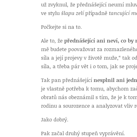
už zvyknul, že přednášející neumí ml
ve stylu
šlapu zelí
případně
tancující m
Počkejte si na to.
Ale to, že
přednášející ani
neví, co by
mě budete poovažovat za rozmazlenéh
síla a její projevy v životě muže,“ tak
síla, a třeba pár vět i o tom, jak se proj
Tak pan přednášející
nesplnil ani jed
je vlastně potřeba k tomu, abychom zač
obratů nás obeznámil s tím, že je k to
rodinu a sourozence a analyzovat vliv r
Jako dobrý.
Pak začal druhý stupeň vyprávění.