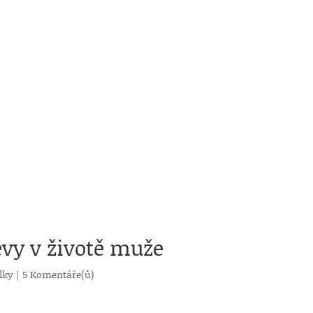
jevy v životě muže
lky
|
5 Komentáře(ů)