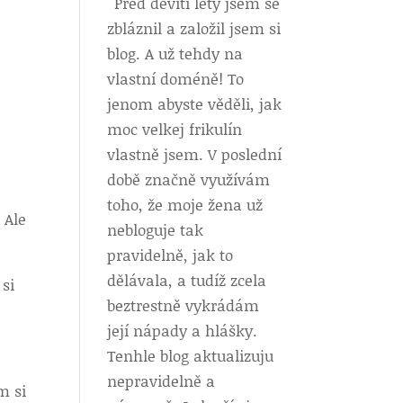
Před devíti lety jsem se
zbláznil a založil jsem si
blog. A už tehdy na
vlastní doméně! To
jenom abyste věděli, jak
moc velkej frikulín
vlastně jsem. V poslední
době značně využívám
toho, že moje žena už
 Ale
nebloguje tak
pravidelně, jak to
dělávala, a tudíž zcela
 si
beztrestně vykrádám
její nápady a hlášky.
Tenhle blog aktualizuju
nepravidelně a
m si