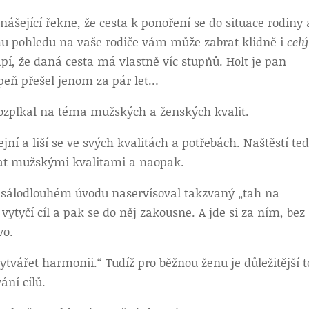
šející řekne, že cesta k ponoření se do situace rodiny 
 pohledu na vaše rodiče vám může zabrat klidně i
celý
apí, že daná cesta má vlastně víc stupňů. Holt je pan
peň přešel jenom za pár let…
ozplkal na téma mužských a ženských kvalit.
jní a liší se ve svých kvalitách a potřebách. Naštěstí te
at mužskými kvalitami a naopak.
 sálodlouhém úvodu naservísoval takzvaný „tah na
ytyčí cíl a pak se do něj zakousne. A jde si za ním, bez
vo.
tvářet harmonii.“ Tudíž pro běžnou ženu je důležitější t
ání cílů.