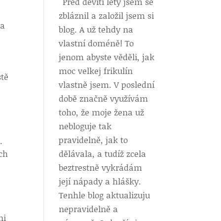
Před devíti lety jsem se
zbláznil a založil jsem si
 a
blog. A už tehdy na
vlastní doméně! To
jenom abyste věděli, jak
moc velkej frikulín
stě
vlastně jsem. V poslední
době značně využívám
toho, že moje žena už
nebloguje tak
pravidelně, jak to
.
ych
dělávala, a tudíž zcela
beztrestně vykrádám
její nápady a hlášky.
Tenhle blog aktualizuju
nepravidelně a
ni