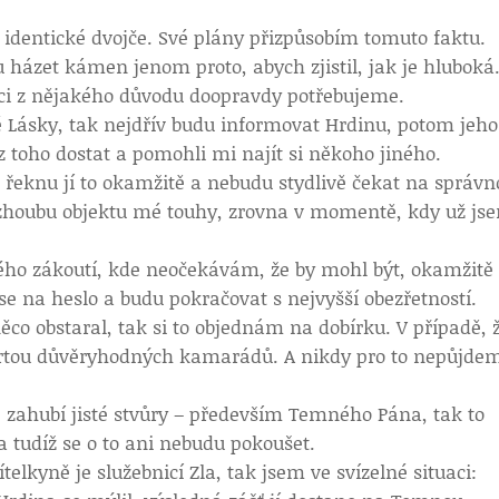
 identické dvojče. Své plány přizpůsobím tomuto faktu.
házet kámen jenom proto, abych zjistil, jak je hluboká
ci z nějakého důvodu doopravdy potřebujeme.
é Lásky, tak nejdřív budu informovat Hrdinu, potom jeho
 toho dostat a pomohli mi najít si někoho jiného.
 řeknu jí to okamžitě a nebudu stydlivě čekat na správ
il zhoubu objektu mé touhy, zrovna v momentě, kdy už js
ho zákoutí, kde neočekávám, že by mohl být, okamžitě
se na heslo a budu pokračovat s nejvyšší obezřetností.
co obstaral, tak si to objednám na dobírku. V případě, 
partou důvěryhodných kamarádů. A nikdy pro to nepůjde
že zahubí jisté stvůry – především Temného Pána, tak to
 tudíž se o to ani nebudu pokoušet.
elkyně je služebnicí Zla, tak jsem ve svízelné situaci: