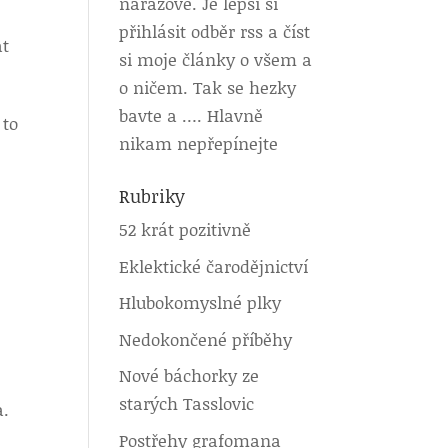
nárazově. Je lepší si
přihlásit odběr rss a číst
at
si moje články o všem a
o ničem. Tak se hezky
bavte a …. Hlavně
 to
nikam nepřepínejte
Rubriky
52 krát pozitivně
Eklektické čarodějnictví
Hlubokomyslné plky
Nedokončené příběhy
Nové báchorky ze
starých Tasslovic
a.
Postřehy grafomana