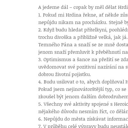
A jedeme dál – copak by měl dělat Hrd
Pokud mi Hrdina řekne, ať někde zůs
nepůjdu nikam na procházku. Stejně b
Když budu hledat přítelkyni, poohléd
trochu divoška a přibližně velká, jak 
Temného Pána a snaží se ze mně dostat
jenom snaží přemluvit k přeběhnutí na
Optimismus a šance na přežití se zda
uvědomovat své pozitivní nazírání na sv
dobrou životní pojistku.
Budu usilovat o to, abych doplňoval 
Pokud jsem nejinovátorštější typ, co se
zkoušel být jenom dalším dobrodruhem
Všechny své aktivity spojené s Her
nějakého důvodu nesmím říct, co dělám
Nepůjdu do města získávat informac
V průběhu celé výpravy budu neustá