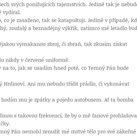
šech svých ponižujících tajemstvích. Jedině tak je nebud
 vydíral.
 co je zasaženo, tak se katapultuji. Jedině v případě, k
hý, zoufalý a beznadějný výkřik, zatímco mé letadlo bu
jakou vymakanou zbroj, či zbraň, tak zkusím získat
udu nikdy v červené uniformě.
y na to, jak se usadím hned poté, co Temný Pán bude
ý Hrdinovi. Ani mu nebudu třídit prádlo, či vykonávat
, hodím mu je zpátky a pojedu autobusem. Ať ta bomba
inou s takovou frekvencí, že by o mě fanové prohlašoval
ačky.
mný Pán nemohl zenužít mé mrtvé tělo pro své zákeřné