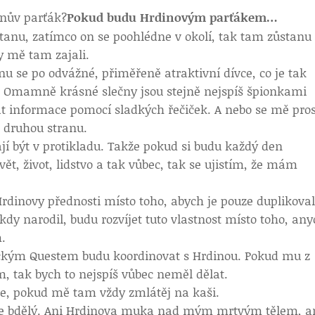
inův parťák?
Pokud budu Hrdinovým parťákem…
tanu, zatímco on se poohlédne v okolí, tak tam zůstanu
y mě tam zajali.
nu se po odvážné, přiměřeně atraktivní dívce, co je tak
já. Omamně krásné slečny jsou stejně nejspíš špionkami
 informace pomocí sladkých řečiček. A nebo se mě pro
 druhou stranu.
jí být v protikladu. Takže pokud si budu každý den
ět, život, lidstvo a tak vůbec, tak se ujistím, že mám
Hrdinovy přednosti místo toho, abych je pouze duplikoval
 kdy narodil, budu rozvíjet tuto vlastnost místo toho, an
.
oickým Questem budu koordinovat s Hrdinou. Pokud mu z
, tak bych to nejspíš vůbec neměl dělat.
e, pokud mě tam vždy zmlátěj na kaši.
le bdělý. Ani Hrdinova muka nad mým mrtvým tělem, a