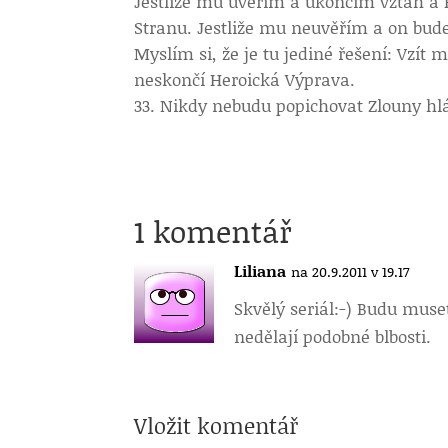
Jestliže mu uvěřím a ukončím vztah a 
Stranu. Jestliže mu neuvěřím a on bude
Myslím si, že je tu jediné řešení: Vzít
neskončí Heroická Výprava.
Nikdy nebudu popichovat Zlouny hl
1 komentář
Liliana
na 20.9.2011 v 19.17
Skvělý seriál:-) Budu muset
nedělají podobné blbosti.
Vložit komentář