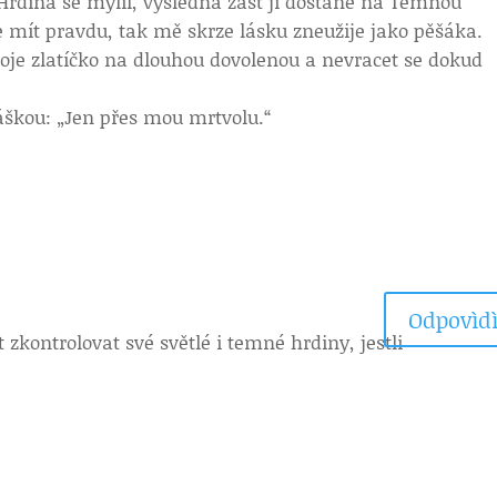
Hrdina se mýlil, výsledná zášť jí dostane na Temnou
 mít pravdu, tak mě skrze lásku zneužije jako pěšáka.
 moje zlatíčko na dlouhou dovolenou a nevracet se dokud
áškou: „Jen přes mou mrtvolu.“
Odpovìdì
 zkontrolovat své světlé i temné hrdiny, jestli