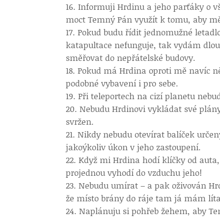
Informuji Hrdinu a jeho parťáky o v
moct Temný Pán využít k tomu, aby mě
Pokud budu řídit jednomužné letadlo,
katapultace nefunguje, tak vydám dlou
směřovat do nepřátelské budovy.
Pokud má Hrdina oproti mě navíc ně
podobné vybavení i pro sebe.
Při teleportech na cizí planetu neb
Nebudu Hrdinovi vykládat své plán
svržen.
Nikdy nebudu otevírat balíček určen
jakoýkoliv úkon v jeho zastoupení.
Když mi Hrdina hodí klíčky od auta
projednou vyhodí do vzduchu jeho!
Nebudu umírat – a pak oživován Hrd
že místo brány do ráje tam já mám lít
Naplánuju si pohřeb žehem, aby Te