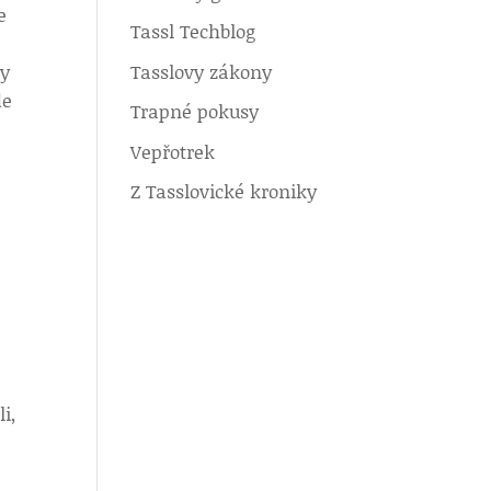
e
Tassl Techblog
Tasslovy zákony
dy
de
Trapné pokusy
Vepřotrek
Z Tasslovické kroniky
i,