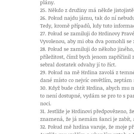
plány.
Někdo z družiny má někde jistojistě
Pokud najdu jámu, tak do ní nebudu 
Tedy, kromě případů, kdy tuto informa
Pokud se zamiluji do Hrdinovy Prav
Vyvolenou, aby mi oba dva pomohli se z
Pokud se zamiluji do někoho jiného,
příležitost, čímž bych jenom zapříčin
sebral dostatek odvahy jí to říct.
Pokud na mě Hrdina zavolá z temné
dané místo co nejvíc osvětlím, zeptám 
Když bude chtít Hrdina, abych mu ně
to není dostupné, vydám se pro to s 
noci.
Jestliže je Hrdinovi předpovězeno, 
znamená, že já nemám šanci je zabít, a
Pokud mě hrdina varuje, že moje přít