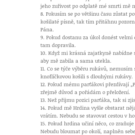
jeho zuřivost po odplatě mé smrti mě ne
Pokusím se po většinu času zůstat pot
košilaté písně, tak tím přitáhnu pozor
Pána.
Pokud dostanu za úkol donést velmi d
tam dopravila.
Když mi krásná zajatkyně nabídne se
aby mě zabila a sama utekla.
Co se týče výběru rukávů, nemusím s
knoflíčkovou košili s dlouhými rukávy.
Pokud mému parťákovi přezdívají „P
zřejmě důvod a pořádám o přeložení.
Než přijmu pozici parťáka, tak si zjis
Pokud mě Hrdina vyšle obstarat ně
vrátím. Nebudu se stavovat cestou v ho
Pokud hrdina učiní něco, co zraňuje
Nebudu bloumat po okolí, naplněn sebe