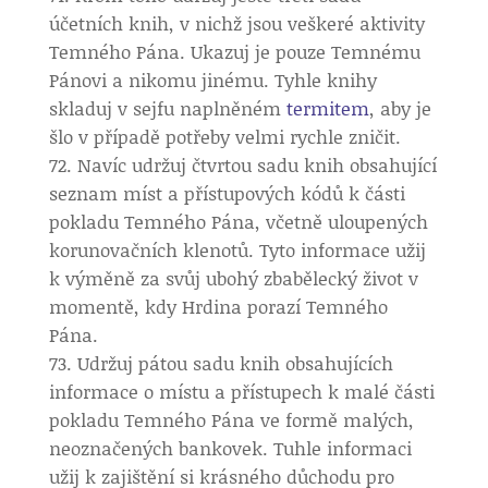
účetních knih, v nichž jsou veškeré aktivity
Temného Pána. Ukazuj je pouze Temnému
Pánovi a nikomu jinému. Tyhle knihy
skladuj v sejfu naplněném
termitem
, aby je
šlo v případě potřeby velmi rychle zničit.
Navíc udržuj čtvrtou sadu knih obsahující
seznam míst a přístupových kódů k části
pokladu Temného Pána, včetně uloupených
korunovačních klenotů. Tyto informace užij
k výměně za svůj ubohý zbabělecký život v
momentě, kdy Hrdina porazí Temného
Pána.
Udržuj pátou sadu knih obsahujících
informace o místu a přístupech k malé části
pokladu Temného Pána ve formě malých,
neoznačených bankovek. Tuhle informaci
užij k zajištění si krásného důchodu pro