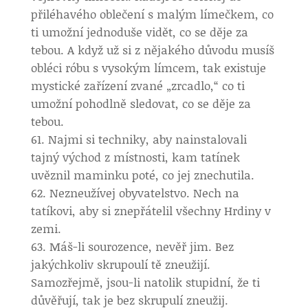
přiléhavého oblečení s malým límečkem, co
ti umožní jednoduše vidět, co se děje za
tebou. A když už si z nějakého důvodu musíš
obléci róbu s vysokým límcem, tak existuje
mystické zařízení zvané „zrcadlo,“ co ti
umožní pohodlně sledovat, co se děje za
tebou.
Najmi si techniky, aby nainstalovali
tajný východ z místnosti, kam tatínek
uvěznil maminku poté, co jej znechutila.
Nezneužívej obyvatelstvo. Nech na
tatíkovi, aby si znepřátelil všechny Hrdiny v
zemi.
Máš-li sourozence, nevěř jim. Bez
jakýchkoliv skrupoulí tě zneužijí.
Samozřejmě, jsou-li natolik stupidní, že ti
důvěřují, tak je bez skrupulí zneužij.