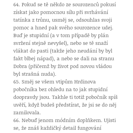
Pokud se tě někdo ze sourozenců pokusí
získat jako pomocnou sílu při svrhávání
tatínka z trůnu, usměj se, odsouhlas svoji
pomoc a hned pak svého sourozence udej.
Buď je stupidní (a v tom případě by plán
svržení stejně nevyšel), nebo se tě snaží
vlákat do pasti (takže jeho neudání by byl
fakt blbej nápad), a nebo se dali na stranu
Dobra (přičemž by život pod novou vládou
byl strašná nuda).
Směj se všem vtipům Hrdinova
pobočníka bez ohledu na to jak stupidní
doopravdy jsou. Takhle ti totiž pobočník spíš
uvěří, když budeš předstírat, že jsi se do něj
zamilovala.
Nebuď jenom módním doplňkem. Ujisti
se, že znáš každičký detail fungování