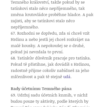
Temného království, takže pokud by se
tatínkovi stalo něco nepříjemného, tak
změna krutovládce proběhne hladce. A pak
zajisti, aby se tatínkovi stalo něco
nepříjemného.
Rozhodni se dopředu, zda si chceš vzít
Hrdinu a nebo jestli jej chceš rozkrájet na
malé kousky. A nepokoušej se o druhé,
pokud jsi nevzdala to první.
Tatínkův důvěrník pracuje pro tatínka.
Pokud tě přistihne, jak dovádíš s Hrdinou,
radostně přijme cokoliv nabídneš za jeho
mlčenlivost a pak tě stejně
udá
.
Rady účetnímu Temného pána
Udržuj sadu účetních knmih, v nichž
budou pouze ty aktivity, podle kterých by