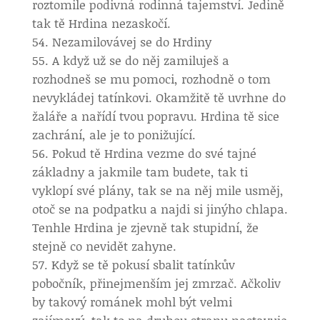
roztomile podivná rodinná tajemství. Jedině
tak tě Hrdina nezaskočí.
Nezamilovávej se do Hrdiny
A když už se do něj zamiluješ a
rozhodneš se mu pomoci, rozhodně o tom
nevykládej tatínkovi. Okamžitě tě uvrhne do
žaláře a nařídí tvou popravu. Hrdina tě sice
zachrání, ale je to ponižující.
Pokud tě Hrdina vezme do své tajné
základny a jakmile tam budete, tak ti
vyklopí své plány, tak se na něj mile usměj,
otoč se na podpatku a najdi si jinýho chlapa.
Tenhle Hrdina je zjevně tak stupidní, že
stejně co nevidět zahyne.
Když se tě pokusí sbalit tatínkův
pobočník, přinejmenším jej zmrzač. Ačkoliv
by takový románek mohl být velmi