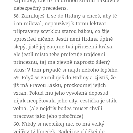
zajímavý, tak to na druhou stranu nastavuje
nebezpečný precedens.
Zamiluješ-li se do Hrdiny a chceš, aby tě
i on miloval, nepoužívej k tomu lektvar
připravený scvrklou starou bábou, co žije
uprostřed ničeho. Jestli není Hrdina úplně
slepý, jistě jej zaujme tvá přirozená krása.
Ale jestli místo tebe preferuje trajdovní
princeznu, taj má zjevně naprosto šílený
vkus: V tom případě si najdi někoho lepšího.
Když se zamiluješ do Hrdiny a zjistíš, že
již má Pravou Lásku, prozkoumej jejich
vztah. Pokud mu jeho vyvolená doposud
nijak neopětovala jeho city, cestička je stále
volná. (Ale nejdřív budeš muset chvíli
pracovat jako jeho pobočnice)
Nikdy si neoblíkej nic, co má velký
vějířovitý límeček. Raději se oblékej do