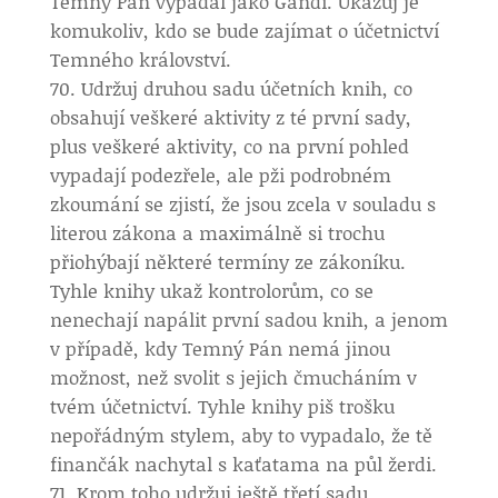
Temný Pán vypadal jako Gándí. Ukazuj je
komukoliv, kdo se bude zajímat o účetnictví
Temného království.
Udržuj druhou sadu účetních knih, co
obsahují veškeré aktivity z té první sady,
plus veškeré aktivity, co na první pohled
vypadají podezřele, ale pži podrobném
zkoumání se zjistí, že jsou zcela v souladu s
literou zákona a maximálně si trochu
přiohýbají některé termíny ze zákoníku.
Tyhle knihy ukaž kontrolorům, co se
nenechají napálit první sadou knih, a jenom
v případě, kdy Temný Pán nemá jinou
možnost, než svolit s jejich čmucháním v
tvém účetnictví. Tyhle knihy piš trošku
nepořádným stylem, aby to vypadalo, že tě
finančák nachytal s kaťatama na půl žerdi.
Krom toho udržuj ještě třetí sadu