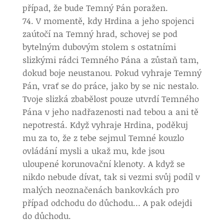
případ, že bude Temný Pán poražen.
V momentě, kdy Hrdina a jeho spojenci
zaútočí na Temný hrad, schovej se pod
bytelným dubovým stolem s ostatními
slizkými rádci Temného Pána a zůstaň tam,
dokud boje neustanou. Pokud vyhraje Temný
Pán, vrať se do práce, jako by se nic nestalo.
Tvoje slizká zbabělost pouze utvrdí Temného
Pána v jeho nadřazenosti nad tebou a ani tě
nepotrestá. Když vyhraje Hrdina, poděkuj
mu za to, že z tebe sejmul Temné kouzlo
ovládání mysli a ukaž mu, kde jsou
uloupené korunovační klenoty. A když se
nikdo nebude dívat, tak si vezmi svůj podíl v
malých neoznačenách bankovkách pro
případ odchodu do důchodu… A pak odejdi
do důchodu.