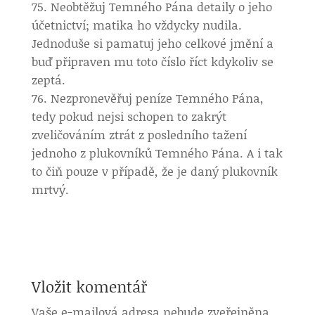
Neobtěžuj Temného Pána detaily o jeho
účetnictví; matika ho vždycky nudila.
Jednoduše si pamatuj jeho celkové jmění a
buď připraven mu toto číslo říct kdykoliv se
zeptá.
Nezpronevěřuj peníze Temného Pána,
tedy pokud nejsi schopen to zakrýt
zveličováním ztrát z posledního tažení
jednoho z plukovníků Temného Pána. A i tak
to čiň pouze v případě, že je daný plukovník
mrtvý.
Vložit komentář
Vaše e-mailová adresa nebude zveřejněna.