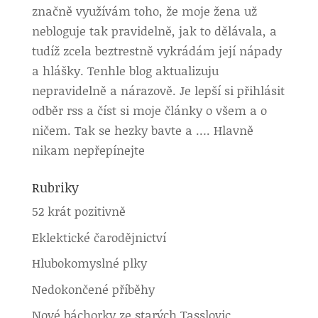
značně využívám toho, že moje žena už
nebloguje tak pravidelně, jak to dělávala, a
tudíž zcela beztrestně vykrádám její nápady
a hlášky. Tenhle blog aktualizuju
nepravidelně a nárazově. Je lepší si přihlásit
odběr rss a číst si moje články o všem a o
ničem. Tak se hezky bavte a …. Hlavně
nikam nepřepínejte
Rubriky
52 krát pozitivně
Eklektické čarodějnictví
Hlubokomyslné plky
Nedokončené příběhy
Nové báchorky ze starých Tasslovic