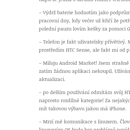
– Výdrž baterie hodnotím jako podprům
pracovní dny, kdy večer už křičí že po
polední pauzu lovím kešky za pomoci G
– Telefon je fakt uživatelsky přívětiv
prostředím HTC Sense, ale fakt mi od 
– Miluju Android Market! Jsem strašně
zatím žádnou aplikaci nekoupil. Užívám
aktualizaci.
– po delším používání odmítám svůj HT
naprosto rozdílné kategorie! Za nejakýc
mít takovou výbavu jakou má iPhone.
– Mrzí mě komunikace s linuxem. Člověk 
linuxovým OS bude bez problémů povída