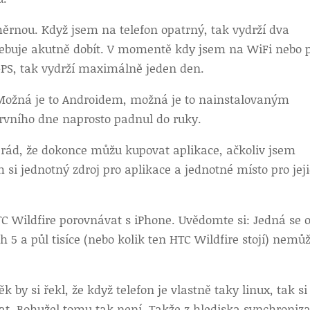
ěrnou. Když jsem na telefon opatrný, tak vydrží dva
třebuje akutně dobít. V momentě kdy jsem na WiFi nebo 
PS, tak vydrží maximálně jeden den.
ý. Možná je to Androidem, možná je to nainstalovaným
prvního dne naprosto padnul do ruky.
 rád, že dokonce můžu kupovat aplikace, ačkoliv jsem
 si jednotný zdroj pro aplikace a jednotné místo pro jej
C Wildfire porovnávat s iPhone. Uvědomte si: Jedná se 
h 5 a půl tisíce (nebo kolik ten HTC Wildfire stojí) nemů
by si řekl, že když telefon je vlastně taky linux, tak si
t. Bohužel tomu tak není. Takže z hlediska synchroniz