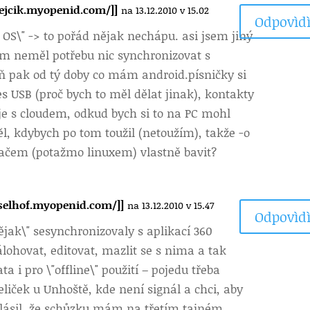
ejcik.myopenid.com/]]
na 13.12.2010 v 15.02
Odpovìdì
OS\" -> to pořád nějak nechápu. asi jsem jiný
sem neměl potřebu nic synchronizovat s
 pak od tý doby co mám android.písničky si
 USB (proč bych to měl dělat jinak), kontakty
je s cloudem, odkud bych si to na PC mohl
, kdybych po tom toužil (netoužím), takže -o
tačem (potažmo linuxem) vlastně bavit?
sselhof.myopenid.com/]]
na 13.12.2010 v 15.47
Odpovìdì
ějak\" sesynchronizovaly s aplikací 360
álohovat, editovat, mazlit se s nima a tak
ata i pro \"offline\" použití – pojedu třeba
eliček u Unhoště, kde není signál a chci, aby
lásil, že schůzku mám na třetím tajném