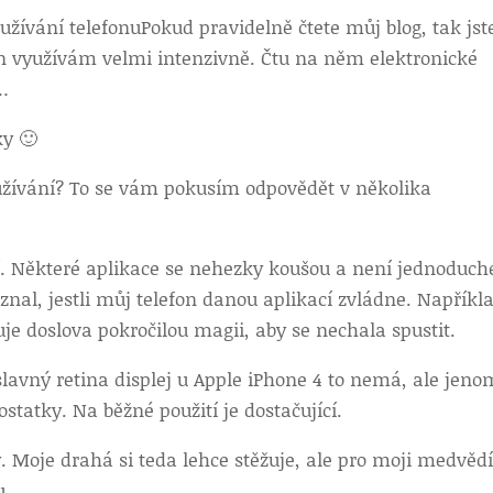
užívání telefonu
Pokud pravidelně čtete můj blog, tak jste
efon využívám velmi intenzivně. Čtu na něm elektronické
y…
ky 🙂
oužívání? To se vám pokusím odpovědět v několika
ší. Některé aplikace se nehezky koušou a není jednoduc
nal, jestli můj telefon danou aplikací zvládne. Napříkl
je doslova pokročilou magii, aby se nechala spustit.
 slavný retina displej u Apple iPhone 4 to nemá, ale jeno
tatky. Na běžné použití je dostačující.
. Moje drahá si teda lehce stěžuje, ale pro moji medvěd
u.