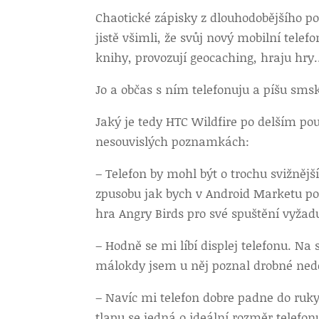
Chaotické zápisky z dlouhodobějšího po
jistě všimli, že svůj nový mobilní tel
knihy, provozují geocaching, hraju hr
Jo a občas s ním telefonuju a píšu sms
Jaký je tedy HTC Wildfire po delším p
nesouvislých poznamkách:
– Telefon by mohl být o trochu svižněj
zpusobu jak bych v Android Marketu poz
hra Angry Birds pro své spuštění vyžadu
– Hodně se mi líbí displej telefonu. Na
málokdy jsem u něj poznal drobné nedos
– Navíc mi telefon dobre padne do ruky
tlapu se jedná o ideální rozměr telefon