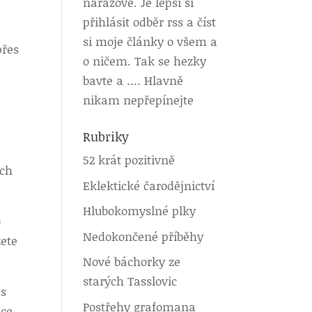
nárazově. Je lepší si
přihlásit odběr rss a číst
si moje články o všem a
přes
o ničem. Tak se hezky
bavte a …. Hlavně
nikam nepřepínejte
Rubriky
52 krát pozitivně
ich
Eklektické čarodějnictví
Hlubokomyslné plky
o
Nedokončené příběhy
žete
Nové báchorky ze
starých Tasslovic
 s
Postřehy grafomana
ace