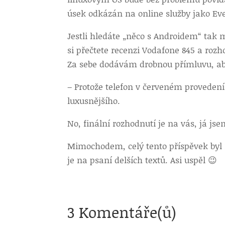
úsek odkázán na online služby jako Ev
Jestli hledáte „něco s Androidem“ tak 
si přečtete recenzi Vodafone 845 a rozh
Za sebe dodávám drobnou přímluvu, abys
– Protože telefon v červeném proveden
luxusnějšího.
No, finální rozhodnutí je na vás, já js
Mimochodem, celý tento příspěvek byl n
je na psaní delších textů. Asi uspěl 😉
3 Komentáře(ů)