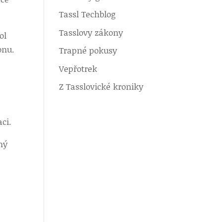
Tassl Techblog
Tasslovy zákony
ol
onu.
Trapné pokusy
Vepřotrek
Z Tasslovické kroniky
ci.
ný