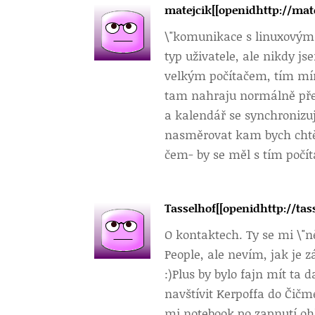
matejcik[[openidhttp://mat
\"komunikace s linuxovým 
typ uživatele, ale nikdy j
velkým počítačem, tím míň
tam nahraju normálně přes
a kalendář se synchronizu
nasměrovat kam bych chtěl
čem- by se měl s tím počí
Tasselhof[[openidhttp://ta
O kontaktech. Ty se mi \"n
People, ale nevím, jak je z
:)Plus by bylo fajn mít ta d
navštívit Kerpoffa do Čičm
mi notebook po zapnutí oh