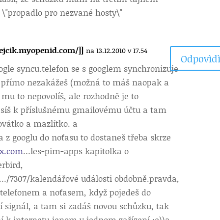
 \"propadlo pro nezvané hosty\"
ejcik.myopenid.com/]]
na 13.12.2010 v 17.54
Odpovìdì
oogle syncu.telefon se s googlem synchronizuje
 přímo nezakážeš (možná to máš naopak a
mu to nepovolíš, ale rozhodně je to
ásíš k příslušnému gmailovému účtu a tam
vátko a mazlítko. a
 z googlu do noťasu to dostaneš třeba skrze
ux.com
…les-pim-apps kapitolka o
rbird,
…/7307/kalendářové události obdobně.pravda,
 telefonem a noťasem, když pojedeš do
ní signál, a tam si zadáš novou schůzku, tak
ní k internetu jenom v jednom zařízení :e))a