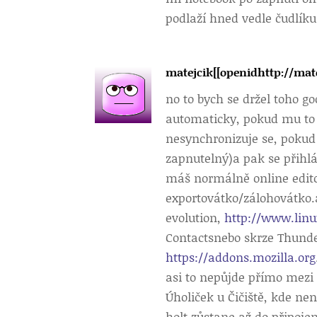
podlaží hned vedle čudlíku
matejcik[[openidhttp://mat
no to bych se držel toho g
automaticky, pokud mu to
nesynchronizuje se, pokud 
zapnutelný)a pak se přihl
máš normálně online edito
exportovátko/zálohovátko.a
evolution,
http://www.lin
Contactsnebo skrze Thunde
https://addons.mozilla.org
asi to nepůjde přímo mezi
Úholiček u Čičiště, kde ne
holt zůstane až do připoje