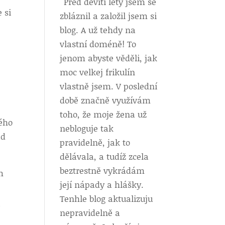
Před devíti lety jsem se
 si
zbláznil a založil jsem si
blog. A už tehdy na
vlastní doméně! To
jenom abyste věděli, jak
moc velkej frikulín
vlastně jsem. V poslední
době značně využívám
toho, že moje žena už
hého
nebloguje tak
ad
pravidelně, jak to
dělávala, a tudíž zcela
beztrestně vykrádám
m
její nápady a hlášky.
Tenhle blog aktualizuju
í
nepravidelně a