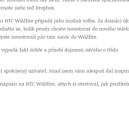
ernote nebo teď Dropbox.
mi HTC Wildfire připadá jako možná volba. Za domácí úk
odněte se, kolik peněz chcete investovat do nového telef
te investovali pár tisíc navíc do Wildfire.
í vypadá fakt dobře a působí dojmem něčeho o třídu
em spokojený uzivatel. Snad jsem vám alespoň dal inspira
apsán na HTC Wildfire, abych si otestoval, jak použitel