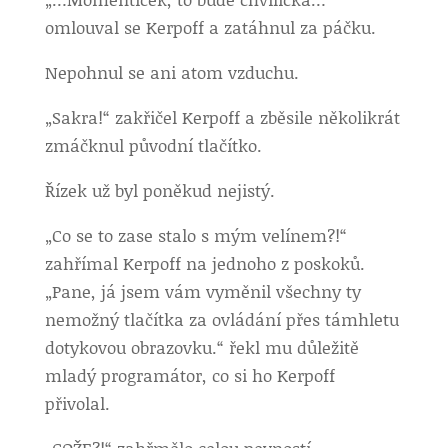
omlouval se Kerpoff a zatáhnul za páčku.
Nepohnul se ani atom vzduchu.
„Sakra!“ zakřičel Kerpoff a zběsile několikrát
zmáčknul původní tlačítko.
Řízek už byl poněkud nejistý.
„Co se to zase stalo s mým velínem?!“
zahřímal Kerpoff na jednoho z poskoků.
„Pane, já jsem vám vyměnil všechny ty
nemožný tlačítka za ovládání přes támhletu
dotykovou obrazovku.“ řekl mu důležitě
mladý programátor, co si ho Kerpoff
přivolal.