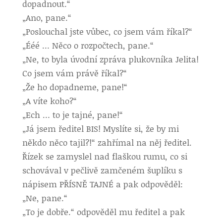
dopadnout.“
„Ano, pane.“
„Poslouchal jste vůbec, co jsem vám říkal?“
„Ééé … Něco o rozpočtech, pane.“
„Ne, to byla úvodní zpráva plukovníka Jelita!
Co jsem vám právě říkal?“
„Že ho dopadneme, pane!“
„A víte koho?“
„Ech … to je tajné, pane!“
„Já jsem ředitel BIS! Myslíte si, že by mi
někdo něco tajil?!“ zahřímal na něj ředitel.
Řízek se zamyslel nad flaškou rumu, co si
schovával v pečlivě zamčeném šuplíku s
nápisem PŘÍSNĚ TAJNÉ a pak odpověděl:
„Ne, pane.“
„To je dobře.“ odpověděl mu ředitel a pak