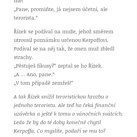
mě!“
„Pane, promiňte, já nejsem účetní, ale
terorista.“
Řízek se podíval na muže, jehož směrem
utrousil poznámku určenou Kerpoffovi.
Podíval se na něj tak, že onen muž zbledl
strachy.
„Pěstuješ fíkusy?“ zeptal se ho Řízek.
„A … Ano, pane.“
„V tom případě zemřeš!“
A tak Řízek snížil teroristickou hrozbu o
jednoho teroristu. Ale teď ho čeká finanční
uzávěrka a ještě k tomu o vánočních svátcích.
Leda že by do té doby konečně chytil
Kerpoffa. Co myslíte, podaří se mu to?