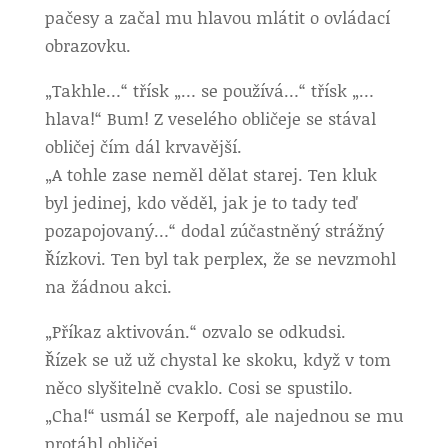
pačesy a začal mu hlavou mlátit o ovládací
obrazovku.
„Takhle…“ třísk „… se používá…“ třísk „…
hlava!“ Bum! Z veselého obličeje se stával
obličej čím dál krvavější.
„A tohle zase neměl dělat starej. Ten kluk
byl jedinej, kdo věděl, jak je to tady teď
pozapojovaný…“ dodal zúčastněný strážný
Řízkovi. Ten byl tak perplex, že se nevzmohl
na žádnou akci.
„Příkaz aktivován.“ ozvalo se odkudsi.
Řízek se už už chystal ke skoku, když v tom
něco slyšitelně cvaklo. Cosi se spustilo.
„Cha!“ usmál se Kerpoff, ale najednou se mu
protáhl obličej.