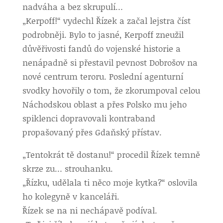
nadváha a bez skrupulí…
„Kerpoff!“ vydechl Řízek a začal lejstra číst
podrobněji. Bylo to jasné, Kerpoff zneužil
důvěřivosti fandů do vojenské historie a
nenápadně si přestavil pevnost Dobrošov na
nové centrum teroru. Poslední agenturní
svodky hovořily o tom, že zkorumpoval celou
Náchodskou oblast a přes Polsko mu jeho
spiklenci dopravovali kontraband
propašovaný přes Gdaňský přístav.
„Tentokrát tě dostanu!“ procedil Řízek temně
skrze zu… strouhanku.
„Řízku, udělala ti něco moje kytka?“ oslovila
ho kolegyně v kanceláři.
Řízek se na ni nechápavě podíval.