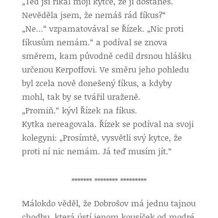
„Teď jsi říkal mojí kytce, že jí dostaneš.
Nevěděla jsem, že nemáš rád fíkus?“
„Ne…“ vzpamatovával se Řízek. „Nic proti
fíkusům nemám.“ a podíval se znova
směrem, kam původně cedil drsnou hlášku
určenou Kerpoffovi. Ve směru jeho pohledu
byl zcela nově donešený fíkus, a kdyby
mohl, tak by se tvářil uraženě.
„Promiň.“ kývl Řízek na fíkus.
Kytka nereagovala. Řízek se podíval na svoji
kolegyni: „Prosímtě, vysvětli svý kytce, že
proti ní nic nemám. Já teď musím jít.“
******* ******** *********
Málokdo věděl, že Dobrošov má jednu tajnou
chodbu, která ústí jenom kousíček od modré