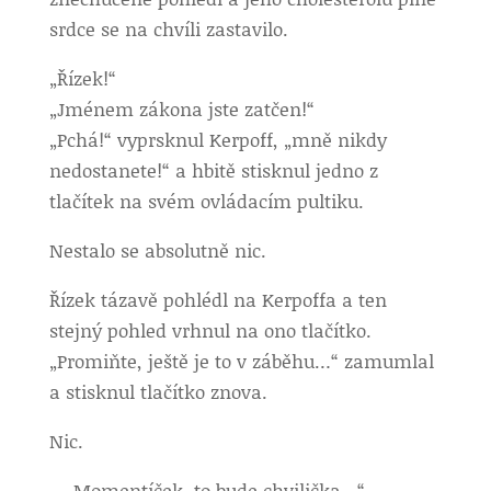
srdce se na chvíli zastavilo.
„Řízek!“
„Jménem zákona jste zatčen!“
„Pchá!“ vyprsknul Kerpoff, „mně nikdy
nedostanete!“ a hbitě stisknul jedno z
tlačítek na svém ovládacím pultiku.
Nestalo se absolutně nic.
Řízek tázavě pohlédl na Kerpoffa a ten
stejný pohled vrhnul na ono tlačítko.
„Promiňte, ještě je to v záběhu…“ zamumlal
a stisknul tlačítko znova.
Nic.
„…Momentíček, to bude chvilička…“