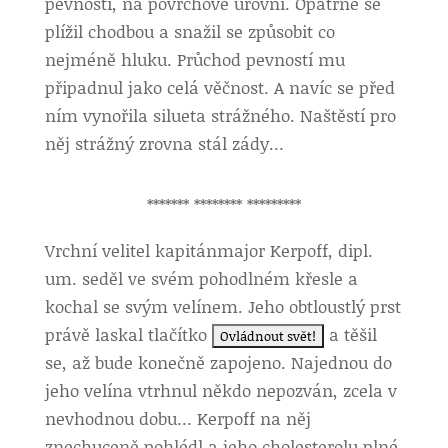
pevnosti, na povrchové úrovni. Opatrně se
plížil chodbou a snažil se způsobit co
nejméně hluku. Průchod pevností mu
připadnul jako celá věčnost. A navíc se před
ním vynořila silueta strážného. Naštěstí pro
něj strážný zrovna stál zády…
******* ******** *********
Vrchní velitel kapitánmajor Kerpoff, dipl.
um. seděl ve svém pohodlném křesle a
kochal se svým velínem. Jeho obtloustlý prst
právě laskal tlačítko
a těšil
se, až bude konečně zapojeno. Najednou do
jeho velína vtrhnul někdo nepozván, zcela v
nevhodnou dobu… Kerpoff na něj
znechuceně pohlédl a jeho cholesterolu plné