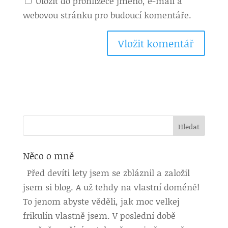
Uložit do prohlížeče jméno, e-mail a
webovou stránku pro budoucí komentáře.
Něco o mně
Před devíti lety jsem se zbláznil a založil
jsem si blog. A už tehdy na vlastní doméně!
To jenom abyste věděli, jak moc velkej
frikulín vlastně jsem. V poslední době