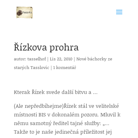
Řízkova prohra
autor:
tasselhof
|
Lis 22, 2010
|
Nové báchorky ze
starých Tasslovic
|
1 komentář
Kterak Řízek svede další bitvu a …
(Ale nepředbíhejme)
Řízek stál ve velitelské
místnosti BIS v dokonalém pozoru. Mluvil k
němu samotný ředitel tajné služby: „…
Takže to je naše jedinečná příležitost jej