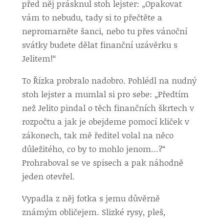
před něj prásknul stoh lejster: „Opakovat
vám to nebudu, tady si to přečtěte a
nepromarněte šanci, nebo tu přes vánoční
svátky budete dělat finanční uzávěrku s
Jelitem!“
To Řízka probralo nadobro. Pohlédl na nudný
stoh lejster a mumlal si pro sebe: „Předtím
než Jelito pindal o těch finančních škrtech v
rozpočtu a jak je obejdeme pomocí kliček v
zákonech, tak mě ředitel volal na něco
důležitého, co by to mohlo jenom…?“
Prohraboval se ve spisech a pak náhodně
jeden otevřel.
Vypadla z něj fotka s jemu důvěrně
známým obličejem. Slizké rysy, pleš,