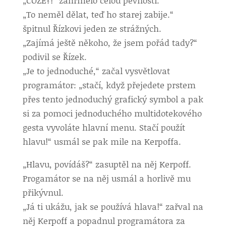
„COŽE?!“ zahřmělo celou pevností.
„To neměl dělat, teď ho starej zabije.“
špitnul Řízkovi jeden ze strážných.
„Zajímá ještě někoho, že jsem pořád tady?“
podivil se Řízek.
„Je to jednoduché,“ začal vysvětlovat
programátor: „stačí, když přejedete prstem
přes tento jednoduchý grafický symbol a pak
si za pomoci jednoduchého multidotekového
gesta vyvoláte hlavní menu. Stačí použít
hlavu!“ usmál se pak mile na Kerpoffa.
„Hlavu, povídáš?“ zasuptěl na něj Kerpoff.
Progamátor se na něj usmál a horlivě mu
přikývnul.
„Já ti ukážu, jak se používá hlava!“ zařval na
něj Kerpoff a popadnul programátora za