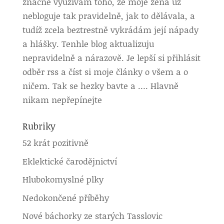
značně využívám toho, že moje žena už
nebloguje tak pravidelně, jak to dělávala, a
tudíž zcela beztrestně vykrádám její nápady
a hlášky. Tenhle blog aktualizuju
nepravidelně a nárazově. Je lepší si přihlásit
odběr rss a číst si moje články o všem a o
ničem. Tak se hezky bavte a …. Hlavně
nikam nepřepínejte
Rubriky
52 krát pozitivně
Eklektické čarodějnictví
Hlubokomyslné plky
Nedokončené příběhy
Nové báchorky ze starých Tasslovic