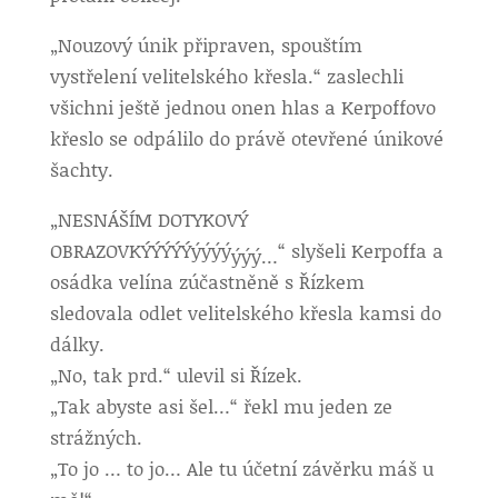
„Nouzový únik připraven, spouštím
vystřelení velitelského křesla.“ zaslechli
všichni ještě jednou onen hlas a Kerpoffovo
křeslo se odpálilo do právě otevřené únikové
šachty.
„NESNÁŠÍM DOTYKOVÝ
OBRAZOVKÝÝÝÝÝýýýý
“ slyšeli Kerpoffa a
ýýý…
osádka velína zúčastněně s Řízkem
sledovala odlet velitelského křesla kamsi do
dálky.
„No, tak prd.“ ulevil si Řízek.
„Tak abyste asi šel…“ řekl mu jeden ze
strážných.
„To jo … to jo… Ale tu účetní závěrku máš u