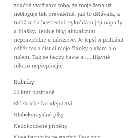
značně využívám toho, že moje žena už
nebloguje tak pravidelně, jak to dělávala, a
tudíž zcela beztrestně vykrádám její nápady
a hlášky. Tenhle blog aktualizuju
nepravidelně a nárazově. Je lepší si přihlásit
odběr rss a číst si moje články o všem a o
ničem. Tak se hezky bavte a …. Hlavně
nikam nepřepínejte
Rubriky
52 krát pozitivně
Eklektické čarodějnictví
Hlubokomyslné plky
Nedokončené příběhy
Nové báchorky ze starých Tasslovic