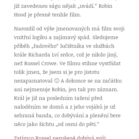
již zavedenou ságu nějak „uvádí.“ Robin
Hood je přesně tenhle film.
Narozdíl od výše jmenovaných má film svoji
vnitřní logiku a zajímavý spád. Sledujeme
příběh „řadového“ lučištníka ve službách
krále Richarda Lví srdce, což je nikdo jiný,
než Russel Crowe. Ve filmu stihne vystřídat
tolik jmen, že jsem si je pro jistotu
nezapamatoval 🙂 A dokonce se na začátku
ani nejmenuje Robin, jen tak pro záznam.
Král je již na posledním tažení před
naloděním se domů a z jeho vojáků je už
sehraná banda, co dobývání a plenění bere
něco jako šichtu „od osmi do pěti.“
Zatímco Russel nerušeně dobývá svůj