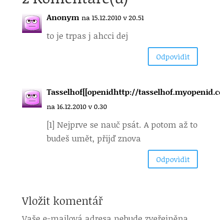
Anonym
na 15.12.2010 v 20.51
to je trpas j ahcci dej
Odpovìdìt
Tasselhof[[openidhttp://tasselhof.myopenid.c
na 16.12.2010 v 0.30
[1] Nejprve se nauč psát. A potom až to
budeš umět, přijď znova
Odpovìdìt
Vložit komentář
Vaše e-mailová adresa nebude zveřejněna.