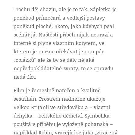
Trochu děj shazju, ale je to tak. Zápletka je
poněkud přímočará a vedlejší postavy
poněkud ploché. Skoro, jako kdybych psal
scénář já. Naštěstí příběh nijak neurazí a
interně si plyne vlastním korytem, ve
kterém je možno očekávat jenom pár
„oblázků“ ale že by se děly nějaké
nepředpokládatelné zvraty, to se opravdu
nedá říct.
Film je řemeslně natočen a kvalitně
sestříhán. Prostředí nádherně ukazuje
Velkou Británii ve středověku a – vlastní
úchylka – keltského dědictví. Symbolika
použitá v příběhu je vyloženě pohanská –
například Robin, vracející se jako „ztracený