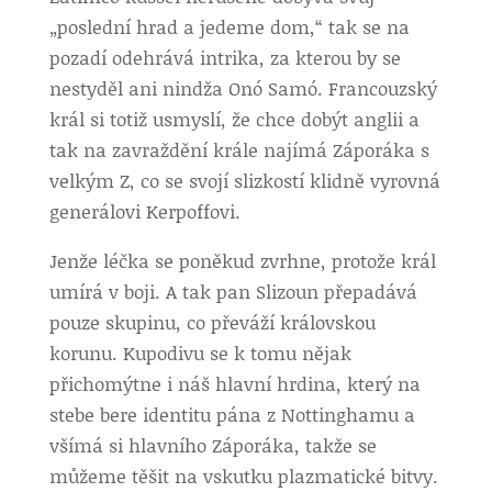
„poslední hrad a jedeme dom,“ tak se na
pozadí odehrává intrika, za kterou by se
nestyděl ani nindža Onó Samó. Francouzský
král si totiž usmyslí, že chce dobýt anglii a
tak na zavraždění krále najímá Záporáka s
velkým Z, co se svojí slizkostí klidně vyrovná
generálovi Kerpoffovi.
Jenže léčka se poněkud zvrhne, protože král
umírá v boji. A tak pan Slizoun přepadává
pouze skupinu, co převáží královskou
korunu. Kupodivu se k tomu nějak
přichomýtne i náš hlavní hrdina, který na
stebe bere identitu pána z Nottinghamu a
všímá si hlavního Záporáka, takže se
můžeme těšit na vskutku plazmatické bitvy.