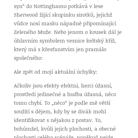
syn“ do Nottinghamu potkává v lese
Sherwood žijící skupinku sirotků, jejichž
vůdce nosí masku nápadně připomínající
Zeleného Muže. Nebo jenom o kousek dál je
úhlavním symbolem vesnice keltský kříž,
který má s křesťanstvím jen pramálo
společného:
Ale zpět od mojí aktuální úchylky:
Ačkoliv jsou efekty efektní, herci úžasní,
prostředí jedinečné a hudba úžasná, něco
tomu chybí. To „něco“ je podle mě větší
soužití s dějem, kdy by se divák mohl
identifikovat s nějakou z postav. To,
bohůmžel, kvůli jejich plochosti, a obecné
plochosti celého scénáře, poněkud nejde.