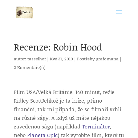
Recenze: Robin Hood
autor:
tasselhof
|
Kvě 31, 2010
|
Postřehy grafomana
|
2 Komentáře(ů)
Film USA/Velká Británie, 140 minut, režie
Ridley Scott
Jelikož je ta kríze, přímo
finanční, tak mi připadá, že se filmaři vrhli
na různé ságy. A když už máte nějakou
zavedenou ságu (například
Terminátor
,
nebo
Planeta Opic
) tak vyrobíte film, který tu