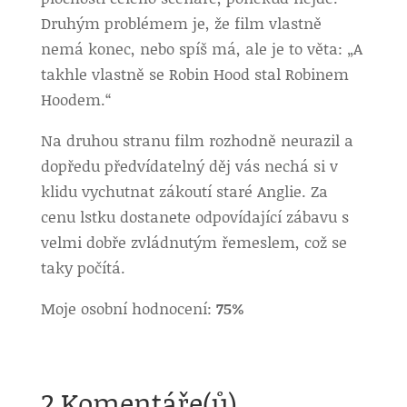
Druhým problémem je, že film vlastně
nemá konec, nebo spíš má, ale je to věta: „A
takhle vlastně se Robin Hood stal Robinem
Hoodem.“
Na druhou stranu film rozhodně neurazil a
dopředu předvídatelný děj vás nechá si v
klidu vychutnat zákoutí staré Anglie. Za
cenu lstku dostanete odpovídající zábavu s
velmi dobře zvládnutým řemeslem, což se
taky počítá.
Moje osobní hodnocení:
75%
2 Komentáře(ů)