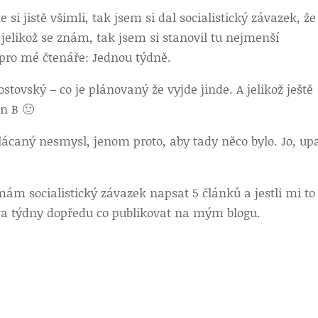
te si jistě všimli, tak jsem si dal socialistický závazek, ž
 jelikož se znám, tak jsem si stanovil tu nejmenší
 pro mé čtenáře: Jednou týdně.
tovský – co je plánovaný že vyjde jinde. A jelikož ještě
án B 🙂
plácaný nesmysl, jenom proto, aby tady něco bylo. Jo, u
mám socialistický závazek napsat 5 článků a jestli mi to
a týdny dopředu co publikovat na mým blogu.