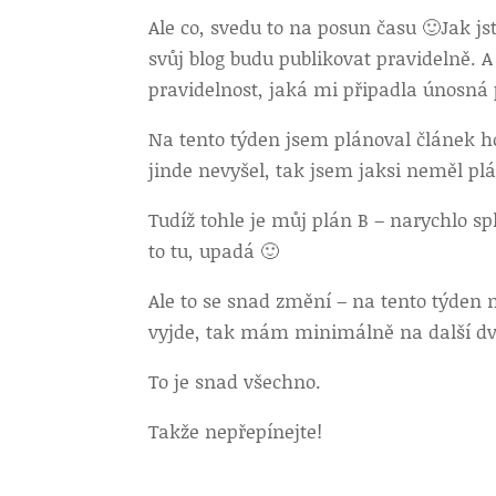
Ale co, svedu to na posun času 🙂
Jak js
svůj blog budu publikovat pravidelně. A
pravidelnost, jaká mi připadla únosná
Na tento týden jsem plánoval článek hos
jinde nevyšel, tak jsem jaksi neměl pl
Tudíž tohle je můj plán B – narychlo s
to tu, upadá 🙂
Ale to se snad změní – na tento týden 
vyjde, tak mám minimálně na další dv
To je snad všechno.
Takže nepřepínejte!