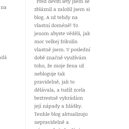
Před devíti lety jsem se
e na
zbláznil a založil jsem si
blog. A už tehdy na
vlastní doméně! To
jenom abyste věděli, jak
moc velkej frikulín
vlastně jsem. V poslední
padá
době značně využívám
toho, že moje žena už
nebloguje tak
pravidelně, jak to
dělávala, a tudíž zcela
beztrestně vykrádám
její nápady a hlášky.
Tenhle blog aktualizuju
nepravidelně a