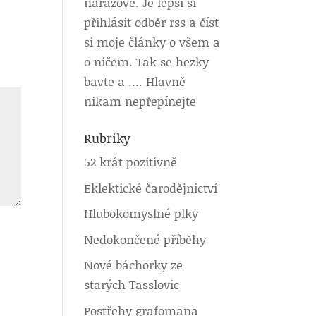
nárazově. Je lepší si
přihlásit odběr rss a číst
si moje články o všem a
o ničem. Tak se hezky
bavte a …. Hlavně
nikam nepřepínejte
Rubriky
52 krát pozitivně
Eklektické čarodějnictví
Hlubokomyslné plky
Nedokončené příběhy
Nové báchorky ze
starých Tasslovic
Postřehy grafomana