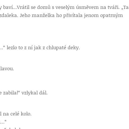
ky baví…
Vrátil se domů s veselým úsměvem na tváři. „T
ž zdaleka. Jeho manželka ho přivítala jenom opatrným
.
“ lezlo to z ní jak z chlupaté deky.
lavou.
e zabila!“ vzlykal dál.
l na celé kolo.
až…“