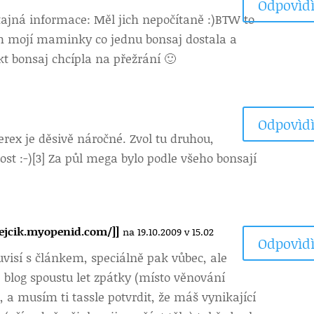
Odpovìdì
í tajná informace: Měl jich nepočítaně :)BTW to
běh mojí maminky co jednu bonsaj dostala a
kt bonsaj chcípla na přežrání 🙂
Odpovìdì
erex je děsivě náročné. Zvol tu druhou,
 :-)[3] Za půl mega bylo podle všeho bonsají
ejcik.myopenid.com/]]
na 19.10.2009 v 15.02
Odpovìdì
visí s článkem, speciálně pak vůbec, ale
e blog spoustu let zpátky (místo věnování
, a musím ti tassle potvrdit, že máš vynikající