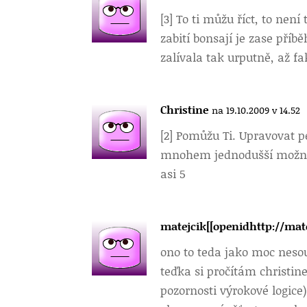
[3] To ti můžu říct, to nen
zabití bonsají je zase pří
zalívala tak urputně, až fa
Christine
na 19.10.2009 v 14.52
[2] Pomůžu Ti. Upravovat p
mnohem jednodušší možnost
asi 5
matejcik[[openidhttp://mat
ono to teda jako moc nesou
teďka si pročítám christin
pozornosti výrokové logice)