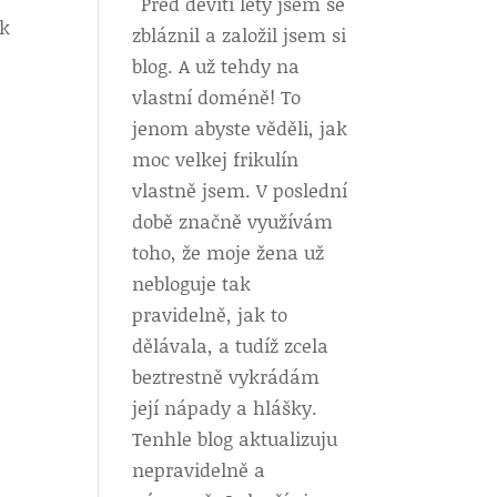
Před devíti lety jsem se
ak
zbláznil a založil jsem si
blog. A už tehdy na
vlastní doméně! To
jenom abyste věděli, jak
moc velkej frikulín
vlastně jsem. V poslední
době značně využívám
toho, že moje žena už
nebloguje tak
pravidelně, jak to
dělávala, a tudíž zcela
beztrestně vykrádám
její nápady a hlášky.
Tenhle blog aktualizuju
nepravidelně a