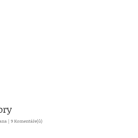
ory
ana
|
9 Komentáře(ů)