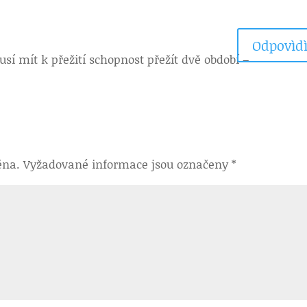
Odpovìdì
í mít k přežití schopnost přežít dvě období –
ěna.
Vyžadované informace jsou označeny
*