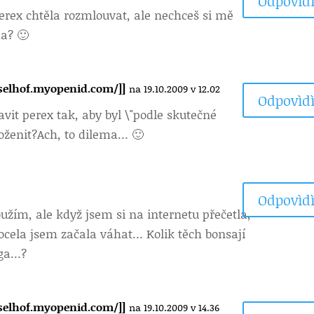
Odpovìdì
perex chtěla rozmlouvat, ale nechceš si mě
da? 🙂
sselhof.myopenid.com/]]
na 19.10.2009 v 12.02
Odpovìdì
avit perex tak, aby byl \"podle skutečné
 oženit?Ach, to dilema… 🙂
Odpovìdì
oužím, ale když jsem si na internetu přečetla,
docela jsem začala váhat… Kolik těch bonsají
ega…?
sselhof.myopenid.com/]]
na 19.10.2009 v 14.36