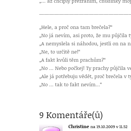
„… až chcíply přežráním, chudinky moj
——————————————————
„Hele, a proč ona tam brečela?“
„No já nevím, asi proto, že mu půjčila
„A nemyslela si náhodou, jestli on na n
„Ne, to určitě ne!“
„A fakt kvůli těm prachům?“
„No … Nebo počkej! Ty prachy půjčila 
„Ale já potřebuju vědět, proč brečela v t
„No … tak to fakt nevím…“
9 Komentáře(ů)
Christine
na 19.10.2009 v 11.52