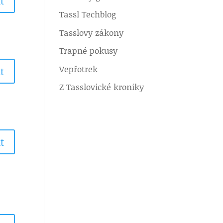
t
Tassl Techblog
Tasslovy zákony
Trapné pokusy
Vepřotrek
t
Z Tasslovické kroniky
t