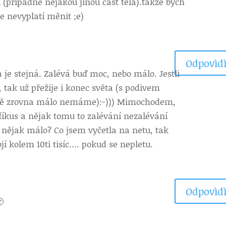
 (případně nějakou jinou část těla).takže bych
se nevyplatí měnit ;e)
Odpovìdì
je stejná. Zalévá buď moc, nebo málo. Jestli
, tak už přežije i konec světa (s podivem
eně zrovna málo nemáme):-))) Mimochodem,
– fíkus a nějak tomu to zalévání nezalévání
 nějak málo? Co jsem vyčetla na netu, tak
jí kolem 10ti tisíc…. pokud se nepletu.
Odpovìdì
