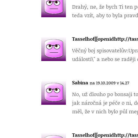
Drahý, ne, že bych Ti ten 
teda vzít, aby to byla prav
Tasselhof[[openidhttp://ta
Věčný boj spisovatelův:
Upr
události\" a nebo se raději
Sabina
na 19.10.2009 v 14.27
No, už dlouho po bonsaji t
jak náročná je péče o ni, 
měl, že v nich bylo půl m
Tasselhof[[openidhttp://ta