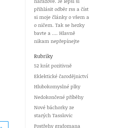
nárazově. Je lepší si
přihlásit odběr rss a číst
si moje články o všem a
o ničem. Tak se hezky
bavte a …. Hlavně
nikam nepřepínejte
Rubriky
52 krát pozitivně
Eklektické čarodějnictví
Hlubokomyslné plky
Nedokončené příběhy
Nové báchorky ze
starých Tasslovic
Postřehy grafomana