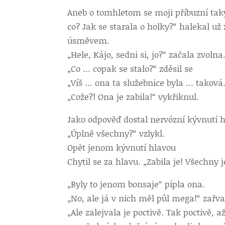
Aneb o tomhletom se moji příbuzní ta
co? Jak se starala o holky?“ halekal u
úsměvem.
„Hele, Kájo, sedni si, jo?“ začala zvolna
„Co … copak se stalo?“ zděsil se
„Víš … ona ta služebnice byla … taková…
„Cože?! Ona je zabila!“ vykřiknul.
Jako odpověď dostal nervózní kývnutí h
„Úplně všechny?“ vzlykl.
Opět jenom kývnutí hlavou
Chytil se za hlavu. „Zabila je! Všechny j
„Byly to jenom bonsaje“ pípla ona.
„No, ale já v nich měl půl mega!“ zařva
„Ale zalejvala je poctivě. Tak poctivě, 