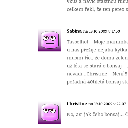
vkus a navíc šťastnou ruku
celkem řekl, že ten perex 
Sabina
na 19.10.2009 v 17.50
Tasselhof – Moje maminka 
u nás přežije nějaká kytka
musím říct, že doma zel
už léta se stará o bonsaj 
nevadí…Christine – Není 5
pořádná 40tiletá bonsaj sto
Christine
na 19.10.2009 v 22.07
No, asi jak čeho bonsaj… 