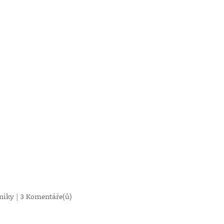
oniky
|
3 Komentáře(ů)