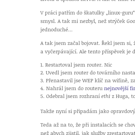
V práci patřím do škatulky „linux-guru
smysl. A tak mi nezbyl, než strýček Go
jednoduché…
A tak jsem začal bojovat. Řekl jsem si,
a vyčerpávající. Ale tento příspěvek je 
Restartoval jsem router. Nic
Uvedl jsem router do továrního nast
Přenastavil jse WEP klíč na wifině, z
Nahrál jsem do routeru
nejnovější f
Odebral jsem rozhraní
eth1
z Huga, to
Takže nyní si připadám jako opravdový
Teda až na to, že při instalacích se ch
než abych zjistil, jak služby zrestarto