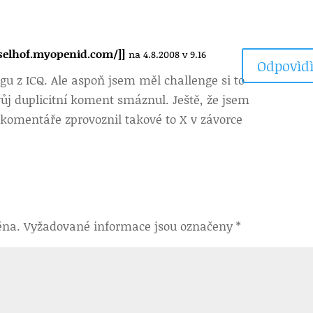
sselhof.myopenid.com/]]
na 4.8.2008 v 9.16
Odpovìdì
ogu z ICQ. Ale aspoň jsem měl challenge si to
tvůj duplicitní koment smáznul. Ještě, že jsem
 komentáře zprovoznil takové to X v závorce
ěna.
Vyžadované informace jsou označeny
*