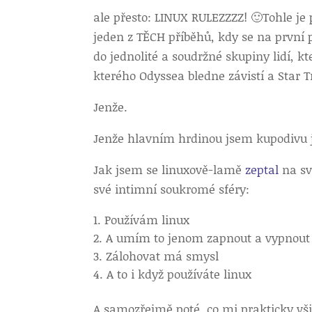
ale přesto: LINUX RULEZZZZ! 🙂
Tohle je
jeden z TĚCH příběhů, kdy se na první
do jednolité a soudržné skupiny lidí, kte
kterého Odyssea bledne závistí a Star T
Jenže.
Jenže hlavním hrdinou jsem kupodivu já
Jak jsem se linuxově-lamě
zeptal
na sv
své intimní soukromé sféry:
Používám linux
A umím to jenom zapnout a vypnout
Zálohovat má smysl
A to i když používáte linux
A samozřejmě poté, co mi prakticky v