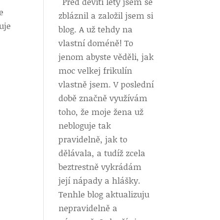
Před devíti lety jsem se
e
zbláznil a založil jsem si
uje
blog. A už tehdy na
vlastní doméně! To
jenom abyste věděli, jak
moc velkej frikulín
vlastně jsem. V poslední
době značně využívám
toho, že moje žena už
nebloguje tak
pravidelně, jak to
dělávala, a tudíž zcela
beztrestně vykrádám
její nápady a hlášky.
Tenhle blog aktualizuju
nepravidelně a