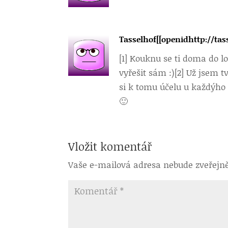
Tasselhof[[openidhttp://ta
[1] Kouknu se ti doma do l
vyřešit sám :)[2] Už jsem 
si k tomu účelu u každýho
🙂
Vložit komentář
Vaše e-mailová adresa nebude zveřejn