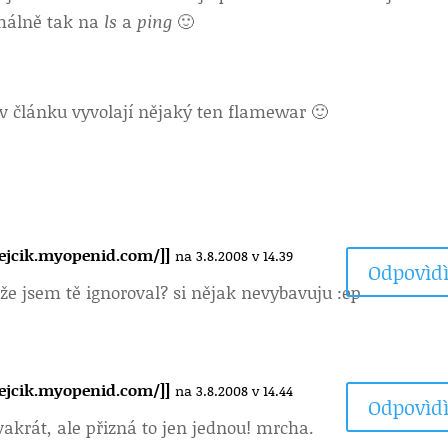
málně tak na
ls
a
ping
🙂
í v článku vyvolají nějaký ten flamewar 🙂
ejcik.myopenid.com/]]
na 3.8.2008 v 14.39
Odpovìdì
 že jsem tě ignoroval? si nějak nevybavuju :ep
ejcik.myopenid.com/]]
na 3.8.2008 v 14.44
Odpovìdì
akrát, ale přizná to jen jednou! mrcha.