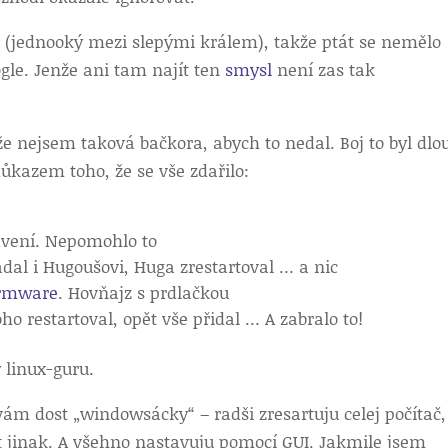
“ (jednooký mezi slepými králem), takže ptát se nemělo
ogle. Jenže ani tam najít ten
smysl
není zas tak
 že nejsem taková bačkora, abych to nedal. Boj to byl dlo
důkazem toho, že se vše zdařilo:
avení. Nepomohlo to
adal i Hugoušovi, Huga zrestartoval … a nic
irmware
. Hovňajz s prdlačkou
ho restartoval, opět vše přidal … A zabralo to!
 linux-guru.
ovám dost „windowsácky“ – radši zresartuju celej počítač,
vat jinak. A všehno nastavuju pomocí GUI. Jakmile jsem