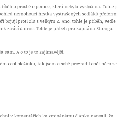
 příběh o prosbě o pomoc, která nebyla vyslyšena. Tohle j
 pohled nemohoucí hrstka vystrašených sedláků přeform
ří bojují proti Zlu s velkým Z. Ano, tohle je příběh, vedle
rek ztrácí šmrnc. Tohle je příběh pro kapitána Stronga.
 sám. A o to je to zajímavější.
ém cool bložínku, tak jsem o sobě prozradil opět něco ze
šichni v komentářích ke zmíněnému článku napsali, že