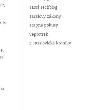
tě,
Tassl Techblog
Tasslovy zákony
 kdy
Trapné pokusy
Vepřotrek
Z Tasslovické kroniky
se,
ze
 se