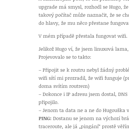
upgrade má smysl, rozhodl se Hugo, že m
takový počítač může naznačit, že se c
do hlavy, že mu něco přestane fungova
V mém případě přestala fungovat wifi.
Jelikož Hugo ví, že jsem linuxová lama
Projevovalo se to takto:
– Připojit se k routru nebyl žádný prob
wifi sítí mi prozradil, že wifi funguje (p
doma svítím routrem)
– Dokonce i IP adresu jsem dostal, DNS s
připojilo.
– Jenom ta data ne a ne do Hugouška vl
PING:
Dostanu se jenom na výchozí brán
traceroute, ale já „pingání“ prostě věří