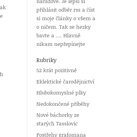
nárazově. Je lepší si
Jak
přihlásit odběr rss a číst
me
si moje články o všem a
o ničem. Tak se hezky
bavte a …. Hlavně
nikam nepřepínejte
Rubriky
52 krát pozitivně
ch
Eklektické čarodějnictví
i
Hlubokomyslné plky
Nedokončené příběhy
Nové báchorky ze
starých Tasslovic
Postřehy grafomana