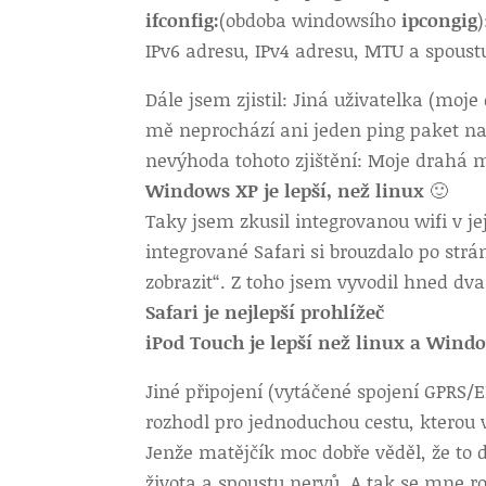
ifconfig:
(obdoba windowsího
ipcongig
IPv6 adresu, IPv4 adresu, MTU a spoust
Dále jsem zjistil: Jiná uživatelka (moj
mě neprochází ani jeden ping paket na 
nevýhoda tohoto zjištění: Moje drahá 
Windows XP je lepší, než linux
🙂
Taky jsem zkusil integrovanou wifi v 
integrované Safari si brouzdalo po strá
zobrazit“. Z toho jsem vyvodil hned dva
Safari je nejlepší prohlížeč
iPod Touch je lepší než linux a Win
Jiné připojení (vytáčené spojení GPRS/E
rozhodl pro jednoduchou cestu, kterou
Jenže matějčík moc dobře věděl, že to 
života a spoustu nervů. A tak se mne r