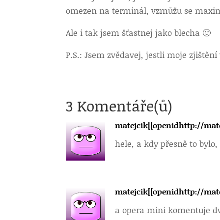
omezen na terminál, vzmůžu se maxi
Ale i tak jsem šťastnej jako blecha 🙂
P.S.: Jsem zvědavej, jestli moje zjištěn
3 Komentáře(ů)
matejcik[[openidhttp://mat
hele, a kdy přesně to bylo,
matejcik[[openidhttp://mat
a opera mini komentuje dv