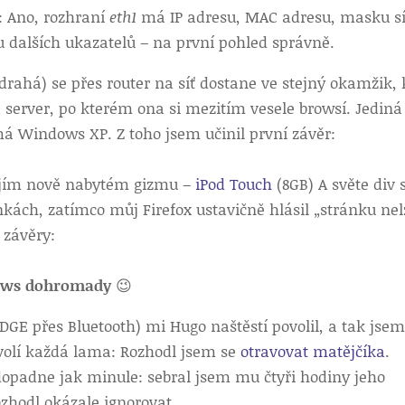
): Ano, rozhraní
eth1
má IP adresu, MAC adresu, masku sí
u dalších ukazatelů – na první pohled správně.
e drahá) se přes router na síť dostane ve stejný okamžik,
server, po kterém ona si mezitím vesele browsí. Jediná
má Windows XP. Z toho jsem učinil první závěr:
jejím nově nabytém gizmu –
iPod Touch
(8GB) A světe div 
nkách, zatímco můj Firefox ustavičně hlásil „stránku nel
 závěry:
dows dohromady
😉
DGE přes Bluetooth) mi Hugo naštěstí povolil, a tak jsem
 volí každá lama: Rozhodl jsem se
otravovat
matějčíka
.
dopadne jak minule: sebral jsem mu čtyři hodiny jeho
ozhodl okázale ignorovat.