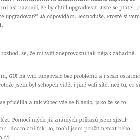
i asi naznačí, že by chtěl upgradovat. Jistě se ptáte: „
hce upgradovat?“ Já odpovídám: Jednoduše. Prostě si ve
t.
, rozhodl se, že mi wifi zneprovozní tak nějak záhadně.
lém, GUI na wifi fungovalo bez problémů a i scan ostatní
rotože jsem byl schopen vidět i jiné wifi sítě, než tu, co s
e přidělila a tak vůbec vše se hlásilo, jako že se to
ézt. Pomocí mých již známých příkazů jsem zjistil:
u. Jinam ani ťuk. Jo, mohl jsem použít netsat nebo
m 🙂