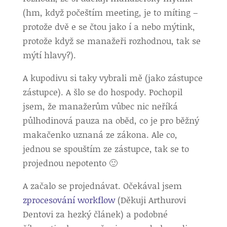
(hm, když počeštím meeting, je to míting –
protože dvě e se čtou jako í a nebo mýtink,
protože když se manažeři rozhodnou, tak se
mýtí hlavy?).
A kupodivu si taky vybrali mě (jako zástupce
zástupce). A šlo se do hospody. Pochopil
jsem, že manažerům vůbec nic neříká
půlhodinová pauza na oběd, co je pro běžný
makačenko uznaná ze zákona. Ale co,
jednou se spouštím ze zástupce, tak se to
projednou nepotento 🙂
A začalo se projednávat. Očekával jsem
zprocesování workflow
(Děkuji Arthurovi
Dentovi za hezký článek) a podobné