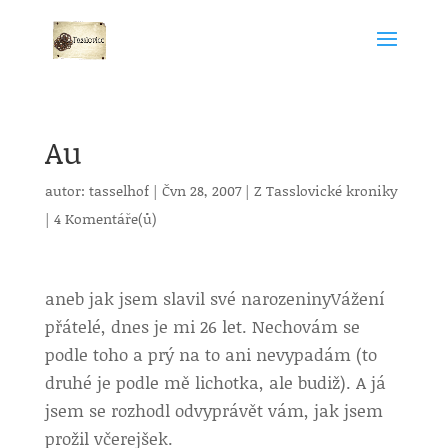
Au
autor:
tasselhof
|
Čvn 28, 2007
|
Z Tasslovické kroniky
|
4 Komentáře(ů)
aneb jak jsem slavil své narozeniny
Vážení
přátelé, dnes je mi 26 let. Nechovám se
podle toho a prý na to ani nevypadám (to
druhé je podle mě lichotka, ale budiž). A já
jsem se rozhodl odvyprávět vám, jak jsem
prožil včerejšek.