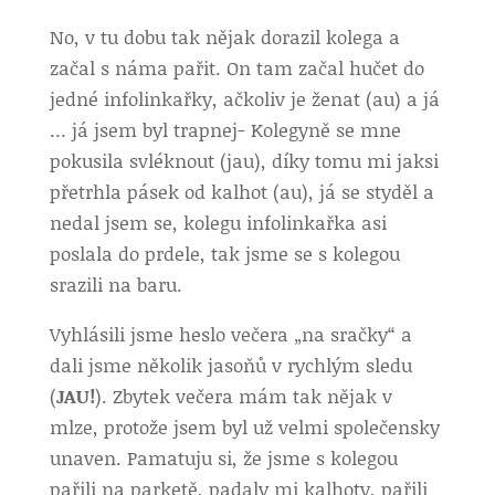
No, v tu dobu tak nějak dorazil kolega a
začal s náma pařit. On tam začal hučet do
jedné infolinkařky, ačkoliv je ženat (au) a já
… já jsem byl trapnej- Kolegyně se mne
pokusila svléknout (jau), díky tomu mi jaksi
přetrhla pásek od kalhot (au), já se styděl a
nedal jsem se, kolegu infolinkařka asi
poslala do prdele, tak jsme se s kolegou
srazili na baru.
Vyhlásili jsme heslo večera „na sračky“ a
dali jsme několik jasoňů v rychlým sledu
(
JAU!
). Zbytek večera mám tak nějak v
mlze, protože jsem byl už velmi společensky
unaven. Pamatuju si, že jsme s kolegou
pařili na parketě, padaly mi kalhoty, pařili