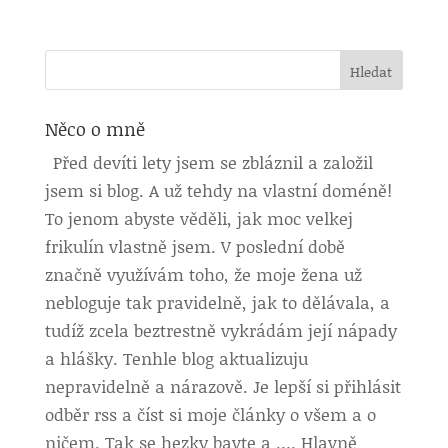
Něco o mně
Před devíti lety jsem se zbláznil a založil
jsem si blog. A už tehdy na vlastní doméně!
To jenom abyste věděli, jak moc velkej
frikulín vlastně jsem. V poslední době
značně využívám toho, že moje žena už
nebloguje tak pravidelně, jak to dělávala, a
tudíž zcela beztrestně vykrádám její nápady
a hlášky. Tenhle blog aktualizuju
nepravidelně a nárazově. Je lepší si přihlásit
odběr rss a číst si moje články o všem a o
ničem. Tak se hezky bavte a …. Hlavně