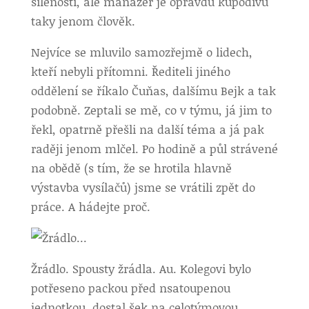
šílenosti, ale manažer je opravdu kupodivu
taky jenom člověk.
Nejvíce se mluvilo samozřejmě o lidech,
kteří nebyli přítomni. Řediteli jiného
oddělení se říkalo Čuňas, dalšímu Bejk a tak
podobně. Zeptali se mě, co v týmu, já jim to
řekl, opatrně přešli na další téma a já pak
raději jenom mlčel. Po hodině a půl strávené
na obědě (s tím, že se hrotila hlavně
výstavba vysílačů) jsme se vrátili zpět do
práce. A hádejte proč.
Žrádlo. Spousty žrádla. Au. Kolegovi bylo
potřeseno packou před nsatoupenou
jednotkou, dostal šek na celotýmovou