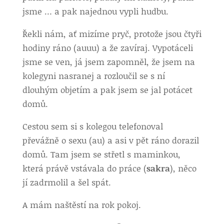
jsme … a pak najednou vypli hudbu.
Řekli nám, ať mizíme pryč, protože jsou čtyři
hodiny ráno (auuu) a že zavíraj. Vypotáceli
jsme se ven, já jsem zapomněl, že jsem na
kolegyni nasranej a rozloučil se s ní
dlouhým objetím a pak jsem se jal potácet
domů.
Cestou sem si s kolegou telefonoval
převážně o sexu (au) a asi v pět ráno dorazil
domů. Tam jsem se střetl s maminkou,
která právě vstávala do práce (
sakra
), něco
jí zadrmolil a šel spát.
A mám naštěstí na rok pokoj.