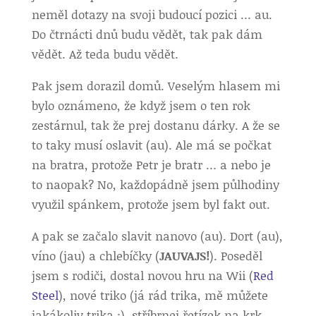
neměl dotazy na svoji budoucí pozici … au.
Do čtrnácti dnů budu vědět, tak pak dám
vědět. Až teda budu vědět.
Pak jsem dorazil domů. Veselým hlasem mi
bylo oznámeno, že když jsem o ten rok
zestárnul, tak že prej dostanu dárky. A že se
to taky musí oslavit (au). Ale má se počkat
na bratra, protože Petr je bratr … a nebo je
to naopak? No, každopádně jsem půlhodiny
využil spánkem, protože jsem byl fakt out.
A pak se začalo slavit nanovo (au). Dort (au),
víno (jau) a chlebíčky (
JAUVAJS!
). Poseděl
jsem s rodiči, dostal novou hru na Wii (
Red
Steel
), nové triko (já rád trika, mě můžete
jakákoliv trika :), stříbrnej řetízek na krk