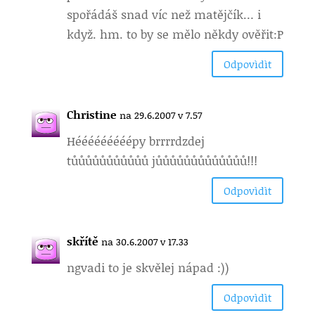
spořádáš snad víc než matějčík… i
když. hm. to by se mělo někdy ověřit:P
Odpovìdìt
Christine
na 29.6.2007 v 7.57
Hééééééééépy brrrrdzdej
tůůůůůůůůůůů jůůůůůůůůůůůůů!!!
Odpovìdìt
skřítě
na 30.6.2007 v 17.33
ngvadi to je skvělej nápad :))
Odpovìdìt