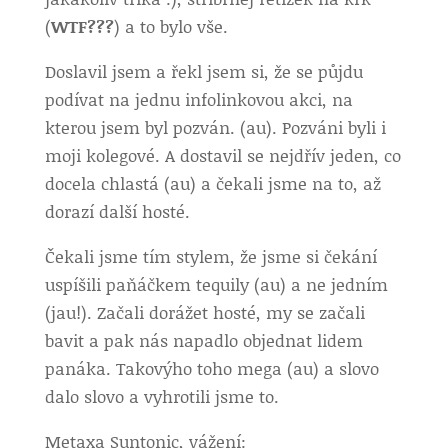
(
WTF???
) a to bylo vše.
Doslavil jsem a řekl jsem si, že se půjdu
podívat na jednu infolinkovou akci, na
kterou jsem byl pozván. (au). Pozváni byli i
moji kolegové. A dostavil se nejdřív jeden, co
docela chlastá (au) a čekali jsme na to, až
dorazí další hosté.
Čekali jsme tím stylem, že jsme si čekání
uspíšili paňáčkem tequily (au) a ne jedním
(jau!). Začali dorážet hosté, my se začali
bavit a pak nás napadlo objednat lidem
panáka. Takovýho toho mega (au) a slovo
dalo slovo a vyhrotili jsme to.
Metaxa Suntonic, vážení: