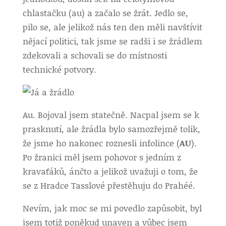
chlastačku (au) a začalo se žrát. Jedlo se,
pilo se, ale jelikož nás ten den měli navštívit
nějací politici, tak jsme se radši i se žrádlem
zdekovali a schovali se do místnosti
technické potvory.
Au. Bojoval jsem statečně. Nacpal jsem se k
prasknutí, ale žrádla bylo samozřejmě tolik,
že jsme ho nakonec roznesli infolince (
AU
).
Po žranici měl jsem pohovor s jedním z
kravaťáků, ánčto a jelikož uvažuji o tom, že
se z Hradce Tasslové přestěhuju do Prahéé.
Nevím, jak moc se mi povedlo zapůsobit, byl
jsem totiž poněkud unaven a vůbec jsem