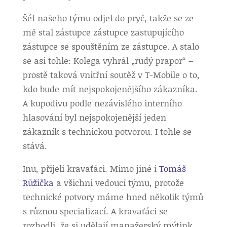
Šéf našeho týmu odjel do pryč, takže se ze
mě stal zástupce zástupce zastupujícího
zástupce se spouštěním ze zástupce. A stalo
se asi tohle: Kolega vyhrál „rudý prapor“ –
prostě taková vnitřní soutěž v T-Mobile o to,
kdo bude mít nejspokojenějšího zákazníka.
A kupodivu podle nezávislého interního
hlasování byl nejspokojenější jeden
zákazník s technickou potvorou. I tohle se
stává.
Inu, přijeli kravaťáci. Mimo jiné i
Tomáš
Růžička
a všichni vedoucí týmu, protože
technické potvory máme hned několik týmů
s různou specializací. A kravaťáci se
rozhodli, že si udělají manažerský mýtink