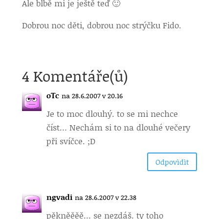
Ale blbě mi je ještě teď 🙂
Dobrou noc děti, dobrou noc strýčku Fido.
4 Komentáře(ů)
oTc
na 28.6.2007 v 20.16
Je to moc dlouhý. to se mi nechce
číst… Nechám si to na dlouhé večery
při svíčce. ;D
Odpovìdìt
ngvadi
na 28.6.2007 v 22.38
pěkněěěě… se nezdáš. ty toho