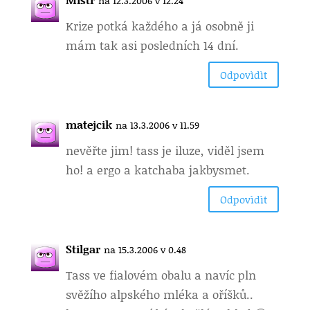
na 12.3.2006 v 12.24
Krize potká každého a já osobně ji
mám tak asi posledních 14 dní.
Odpovìdìt
matejcik
na 13.3.2006 v 11.59
nevěřte jim! tass je iluze, viděl jsem
ho! a ergo a katchaba jakbysmet.
Odpovìdìt
Stilgar
na 15.3.2006 v 0.48
Tass ve fialovém obalu a navíc pln
svěžího alpského mléka a oříšků..