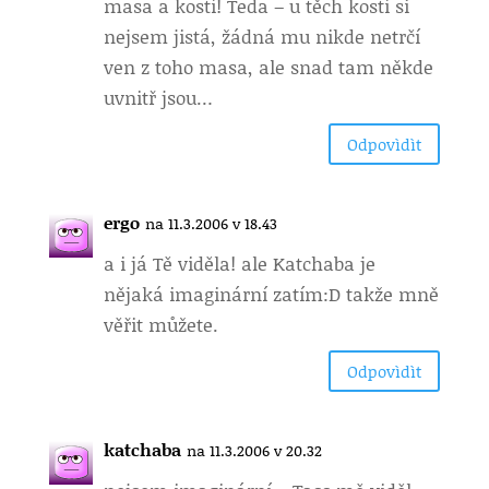
masa a kostí! Teda – u těch kostí si
nejsem jistá, žádná mu nikde netrčí
ven z toho masa, ale snad tam někde
uvnitř jsou…
Odpovìdìt
ergo
na 11.3.2006 v 18.43
a i já Tě viděla! ale Katchaba je
nějaká imaginární zatím:D takže mně
věřit můžete.
Odpovìdìt
katchaba
na 11.3.2006 v 20.32