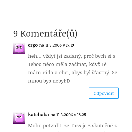
9 Komentáře(ů)
ergo
na 11.3.2006 v 17.19
heh… vždyť jsi zadaný, proč bych si s
Tebou něco měla začínat, když Tě
mám ráda a chci, abys byl šťastný. Se
mnou bys nebyl:D
Odpovìdìt
katchaba
na 11.3.2006 v 18.25
Mohu potvrdit, že Tass je z skutečně z