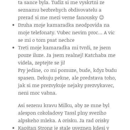
ta sance byla. Tudiz si me vyskrtni ze
seznamu bezbrehych obdivovatelu a
prerad si me mezi verne fanousky 😉
Druha moje kamaradka neodpovida na
moje telefonaty. Vubec nevim proc… A vic
se mi o tom psat nechce
Treti moje kamaradka mi tvrdi, ze jsem
pouze iluze. Ja jsem realnej! Katchaba me
videla, zeptejte se ji!
Pry jedine, co mi pomuze, bude, kdyz budu
spasen. Dekuju pekne, ale predstava toho,
jak si me prezvykuje nejaky prezvykavec,
neni moc vabna.
Asi sezenu kravu Milku, aby ze mne byl
alespon cokoladovy Tassl plny sveziho
alpskeho mleka. A orisku. Ja rad orisky
Kapitan Strong je stale uveznen kdesi v