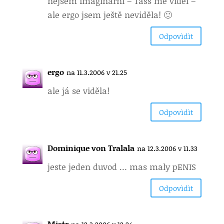
nejsem imaginární – Tass mě viděl –
ale ergo jsem ještě neviděla! 🙂
Odpovìdìt
ergo
na 11.3.2006 v 21.25
ale já se viděla!
Odpovìdìt
Dominique von Tralala
na 12.3.2006 v 11.33
jeste jeden duvod … mas maly pENIS
Odpovìdìt
Mistr