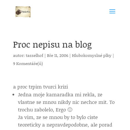
Proc nepisu na blog
autor:
tasselhof
|
Bře 11, 2006
|
Hlubokomyslné plky
|
9 Komentáře(ů)
a proc trpim tvurci krizi
Jedna moje kamaradka mi rekla, ze
vlastne se mnou nikdy nic nechce mit. To
trochu zabolelo, Ergo 🙂
Ja vim, ze se mnou by to bylo ciste
teoreticky a nepravdepodobne, ale porad