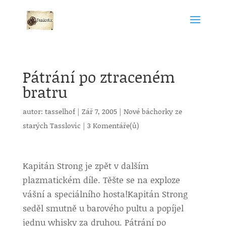
Pátrání po ztraceném
bratru
autor:
tasselhof
|
Zář 7, 2005
|
Nové báchorky ze
starých Tasslovic
|
3 Komentáře(ů)
Kapitán Strong je zpět v dalším
plazmatickém díle. Těšte se na exploze
vášní a speciálního hosta!
Kapitán Strong
seděl smutně u barového pultu a popíjel
jednu whisky za druhou. Pátrání po