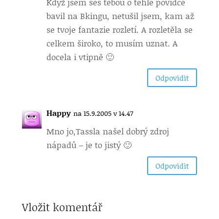
Když jsem se
s tebou o téhle povídce
bavil na Bkingu, netušil jsem, kam až
se tvoje fantazie rozletí. A rozletěla se
celkem široko, to musím uznat. A
docela i vtipně 🙂
Odpovìdìt
Happy
na 15.9.2005 v 14.47
Mno jo,
Tassla našel dobrý zdroj
nápadů – je to jistý 🙂
Odpovìdìt
Vložit komentář