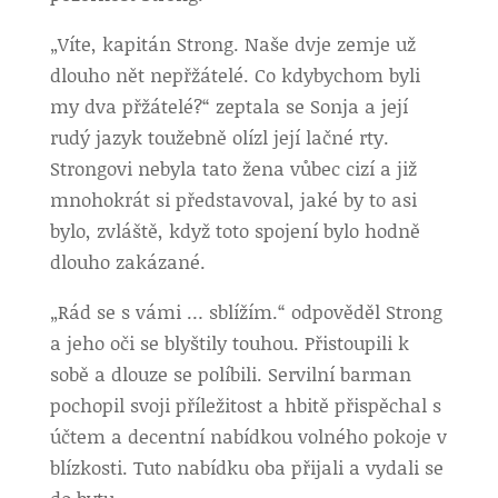
„Víte, kapitán Strong. Naše dvje zemje už
dlouho nět nepřžátelé. Co kdybychom byli
my dva přžátelé?“ zeptala se Sonja a její
rudý jazyk toužebně olízl její lačné rty.
Strongovi nebyla tato žena vůbec cizí a již
mnohokrát si představoval, jaké by to asi
bylo, zvláště, když toto spojení bylo hodně
dlouho zakázané.
„Rád se s vámi … sblížím.“ odpověděl Strong
a jeho oči se blyštily touhou. Přistoupili k
sobě a dlouze se políbili. Servilní barman
pochopil svoji příležitost a hbitě přispěchal s
účtem a decentní nabídkou volného pokoje v
blízkosti. Tuto nabídku oba přijali a vydali se