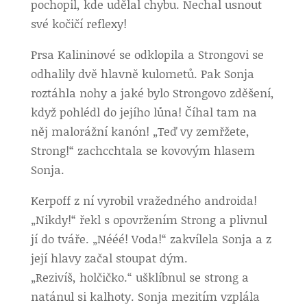
pochopil, kde udělal chybu. Nechal usnout
své kočičí reflexy!
Prsa Kalininové se odklopila a Strongovi se
odhalily dvě hlavně kulometů. Pak Sonja
roztáhla nohy a jaké bylo Strongovo zděšení,
když pohlédl do jejího lůna! Číhal tam na
něj malorážní kanón! „Teď vy zemřžete,
Strong!“ zachcchtala se kovovým hlasem
Sonja.
Kerpoff z ní vyrobil vražedného androida!
„Nikdy!“ řekl s opovržením Strong a plivnul
jí do tváře. „Nééé! Voda!“ zakvílela Sonja a z
její hlavy začal stoupat dým.
„Rezivíš, holčičko.“ ušklíbnul se strong a
natánul si kalhoty. Sonja mezitím vzplála