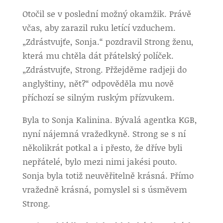
Otočil se v poslední možný okamžik. Právě
včas, aby zarazil ruku letící vzduchem.
„Zdrástvujťe, Sonja.“ pozdravil Strong ženu,
která mu chtěla dát přátelský políček.
„Zdrástvujťe, Strong. Přžejděme radjeji do
anglyštiny, nět?“ odpověděla mu nově
příchozí se silným ruským přízvukem.
Byla to Sonja Kalinina. Bývalá agentka KGB,
nyní nájemná vražedkyně. Strong se s ní
několikrát potkal a i přesto, že dříve byli
nepřátelé, bylo mezi nimi jakési pouto.
Sonja byla totiž neuvěřitelně krásná. Přímo
vražedně krásná, pomyslel si s úsměvem
Strong.