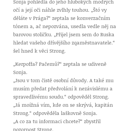
Sonja pohlédla do jeho hlubokých modrých
očí a její oči náhle zvlhly touhou. „Štó vy
děláte v Prága?“ zeptala se konverzačním
tónem a, ač nepozvána, usedla vedle něj na
barovou stoličku. „Přijel jsem sem do Ruska
hledat vašeho dřívějšího zqaměstnavatele.“
šel hned k věci Strong.
„Kerpoffa? Pačemů?“ zeptala se udiveně
Sonja.
„Jsou v tom čistě osobní důvody. A také mu
musím předat předvolání k nezávislému a
spravedlivému soudu.“ odpověděl Strong.
„Já moížná vím, kde on se skrývá, kapitán
Strong.“ odpověděla laškovně Sonja.
„A co za tu informaci chcete?“ zbystřil
pozornost Strong.