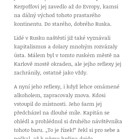
Kerpoffovi jej zavedlo až do Evropy, kamsi
na dálný východ tohoto prastarého
kontinentu. Do starého, dobrého Ruska.
Lidé v Rusku naštěstí již také vyznávali
kapitalismus a dolary mnohým rozvázaly
ústa. Málem byl v tomto ruském městě na
Karlově mostě okraden, ale jejho reflexy jej
zachránily, ostatně jako vždy.
A nyní jeho reflexy, i když lehce omámené
alkoholem, zapracovaly znova. Kdosi
vstoupil do místnosti. Jeho šarm jej
předcházel na dlouhé míle. Kapitán se
ohlédl a prohlédnul si druhého návštěvníka
tohoto baru. „To je řízek!“ řekl si pro sebe a
počkal, až k němu hrdina dojde.