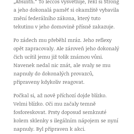
„Absinth.“ To leccos vysvětluje, řekl si Strong
a jeho dokonalá paměť si okamžitě vybavila
znění federálního zákona, který tuto
tekutinu v jeho domovině přísně zakazuje.
Po zádech mu přeběhl mráz. Jeho reflexy
opět zapracovaly. Ale zároveň jeho dokonalý
čich ucítil jemu již tolik známou vůni.
Navenek nedal nic znát, ale svaly se mu
napnuly do dokonalých provazců,
připraveny kdykoliv reagovat.
Počkal si, až nově příchozí dojde blízko.
Velmi blízko. Oči mu začaly temně
fosforeskovat. Prsty doposud semknuté
kolem sklenky s ilegálním nápojem se nyní
napnuly. Byl připraven k akci.