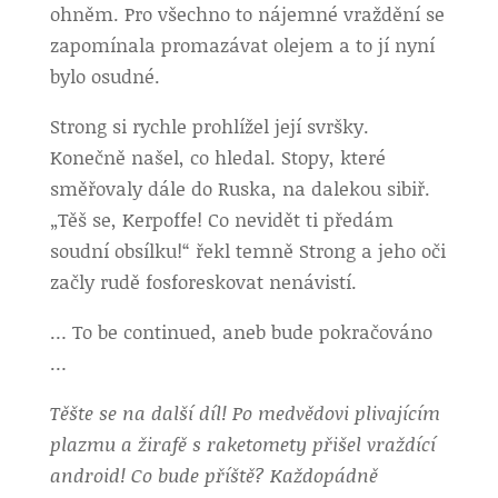
ohněm. Pro všechno to nájemné vraždění se
zapomínala promazávat olejem a to jí nyní
bylo osudné.
Strong si rychle prohlížel její svršky.
Konečně našel, co hledal. Stopy, které
směřovaly dále do Ruska, na dalekou sibiř.
„Těš se, Kerpoffe! Co nevidět ti předám
soudní obsílku!“ řekl temně Strong a jeho oči
začly rudě fosforeskovat nenávistí.
… To be continued, aneb bude pokračováno
…
Těšte se na další díl! Po medvědovi plivajícím
plazmu a žirafě s raketomety přišel vraždící
android! Co bude příště? Každopádně