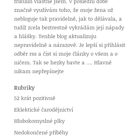
frikulín vlastně jsem. V poslední době
značně využívám toho, že moje žena už
nebloguje tak pravidelně, jak to dělávala, a
tudíž zcela beztrestně vykrádám její nápady
a hlášky. Tenhle blog aktualizuju
nepravidelně a nárazově. Je lepší si přihlásit
odběr rss a číst si moje články o všem a o
ničem. Tak se hezky bavte a …. Hlavně
nikam nepřepínejte
Rubriky
52 krát pozitivně
Eklektické čarodějnictví
Hlubokomyslné plky
Nedokončené příběhy