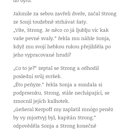
do bytu.
Jakmile za sebou zavřeli dveře, začal Strong
ze Sonji toužebně strhávat šaty.
„Víte, Strong. Je něco co já ljublju víc kak
vaše pevné svaly.“ řekla mu náhle Sonja,
když mu svojí hebkou rukou přejížděla po
jeho vypracované hrudi?
„Co to je?“ zeptal se Strong a odhodil
poslední svůj svršek.
„Éto peňyze.“ řekla Sonja a sundala si
podprsenku. Strong, stále nechápající, se
zmocnil jejích kalhotek.
„Geňeral Kerpoff my zaplatil mnógo peněz
by vy mjortvyj byl, kapitán Strong.“
odpověděla Sonja a Strong konečně