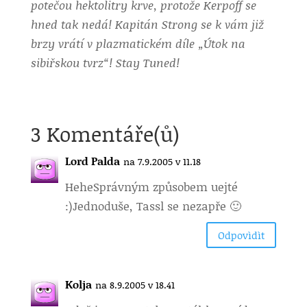
potečou hektolitry krve, protože Kerpoff se
hned tak nedá! Kapitán Strong se k vám již
brzy vrátí v plazmatickém díle „Útok na
sibiřskou tvrz“! Stay Tuned!
3 Komentáře(ů)
Lord Palda
na 7.9.2005 v 11.18
Hehe
Správným způsobem uejté
:)Jednoduše, Tassl se nezapře 🙂
Odpovìdìt
Kolja
na 8.9.2005 v 18.41