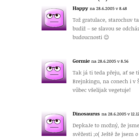
Happy
na 28.6.2005 v 8.48
Tož gratulace, starochu
v t
budiž – se slavou se odchá
budoucnosti 😉
Gormie
na 28.6.2005 v 8.56
Tak já ti teda přeju, ať se 
Brejnkingu, na conech i v Š
vůbec všelijak vegetuje!
Dinosaurus
na 28.6.2005 v 12.1
Depka
Je to možný, že jsme 
svěžesti ;o( Ještě že jsem o