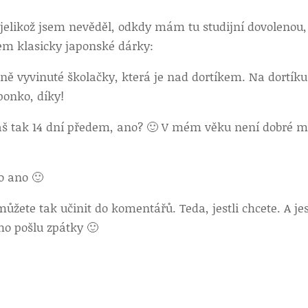
 jelikož jsem nevěděl, odkdy mám tu studijní dovolenou,
sem klasicky japonské dárky:
ě vyvinuté školačky, která je nad dortíkem. Na dortíku
ponko, díky!
laš tak 14 dní předem, ano? 🙂 V mém věku není dobré 
o ano 🙂
můžete tak učinit do komentářů. Teda, jestli chcete. A jes
 ho pošlu zpátky 🙂