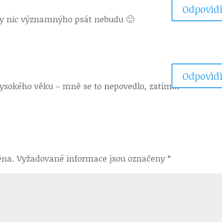
Odpovìdì
dy nic významnýho psát nebudu 🙂
Odpovìdì
k vysokého věku – mně se to nepovedlo, zatím…
ěna.
Vyžadované informace jsou označeny
*