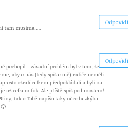
Odpovìdì
chni tam musime…..
Odpovìdì
tně pochopil – zásadní problém byl v tom, že
eme, aby o nás (tedy spíš o mě) rodiče neměli
aprosto ožralí celkem předpokládali a byli na
o je už celkem fuk. Ale příště spíš pod mostem!
 19tiny, tak o Tobě napíšu taky něco hezkýho…
 🙂