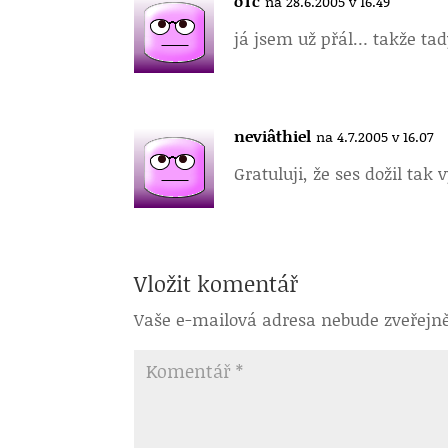
oTc
na 28.6.2005 v 16.49
já jsem už přál… takže ta
neviâthiel
na 4.7.2005 v 16.07
Gratuluji, že ses dožil ta
Vložit komentář
Vaše e-mailová adresa nebude zveřejn