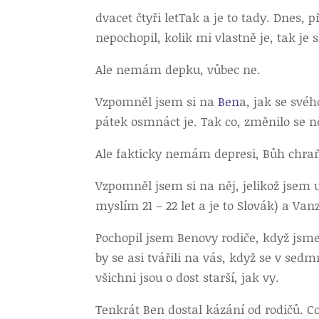
dvacet čtyři let
Tak a je to tady. Dnes, p
nepochopil, kolik mi vlastně je, tak je 
Ale nemám depku, vůbec ne.
Vzpomněl jsem si na
Ben
a, jak se své
pátek osmnáct je. Tak co, změnilo se n
Ale fakticky nemám depresi, Bůh chra
Vzpomněl jsem si na něj, jelikož jsem 
myslím 21 – 22 let a je to Slovák) a Van
Pochopil jsem Benovy rodiče, když jsme
by se asi tvářili na vás, když se v s
všichni jsou o dost starší, jak vy.
Tenkrát Ben dostal kázání od rodičů. Co