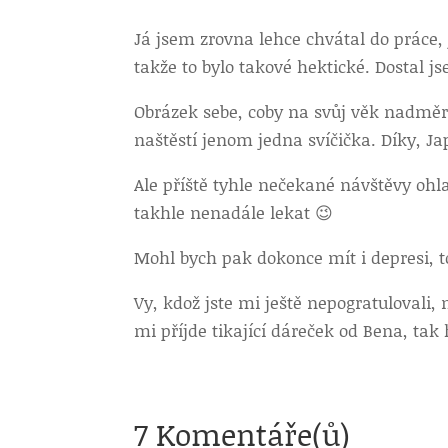
Já jsem zrovna lehce chvátal do práce,
takže to bylo takové hektické. Dostal j
Obrázek sebe, coby na svůj věk nadměrn
naštěstí jenom jedna svíčička. Díky, Ja
Ale příště tyhle nečekané návštěvy oh
takhle nenadále lekat 😉
Mohl bych pak dokonce mít i depresi, t
Vy, kdož jste mi ještě nepogratulovali, 
mi příjde tikající dáreček od Bena, tak
7 Komentáře(ů)