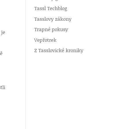
Tassl Techblog
Tasslovy zákony
Trapné pokusy
 je
Vepřotrek
Z Tasslovické kroniky
mě
tli