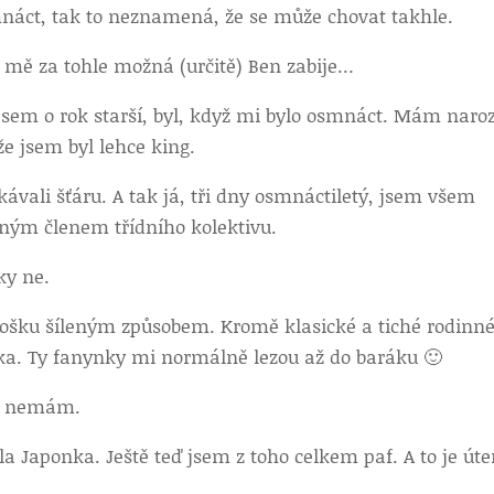
náct, tak to neznamená, že se může chovat takhle.
 mě za tohle možná (určitě) Ben zabije…
jsem o rok starší, byl, když mi bylo osmnáct. Mám naro
e jsem byl lehce king.
kávali šťáru. A tak já, tři dny osmnáctiletý, jsem všem
beným členem třídního kolektivu.
ky ne.
rošku šíleným způsobem. Kromě klasické a tiché rodinn
ntka. Ty fanynky mi normálně lezou až do baráku 🙂
 jí nemám.
a Japonka. Ještě teď jsem z toho celkem paf. A to je úte