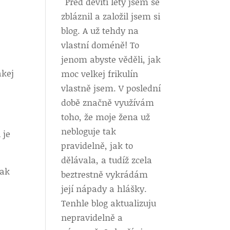
Před devíti lety jsem se
zbláznil a založil jsem si
blog. A už tehdy na
vlastní doméně! To
jenom abyste věděli, jak
akej
moc velkej frikulín
vlastně jsem. V poslední
době značně využívám
toho, že moje žena už
nebloguje tak
 je
pravidelně, jak to
dělávala, a tudíž zcela
jak
beztrestně vykrádám
její nápady a hlášky.
Tenhle blog aktualizuju
nepravidelně a