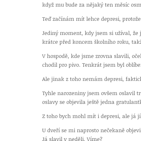
když mu bude za nějaký ten měsíc osm
Teď začínám mít lehce depresi, protože
Jediný moment, kdy jsem si užíval, že 
krátce před koncem školního roku, takž
V hospodě, kde jsme zrovna slavili, oče
chodil pro pivo. Tenkrát jsem byl oblí
Ale jinak z toho nemám depresi, faktic
Tyhle narozeniny jsem ovšem oslavil t
oslavy se objevila ještě jedna gratula
Z toho bych mohl mít i depresi, ale já
U dveří se mi naprosto nečekaně objevil
Já slavil v neděli. Víme?