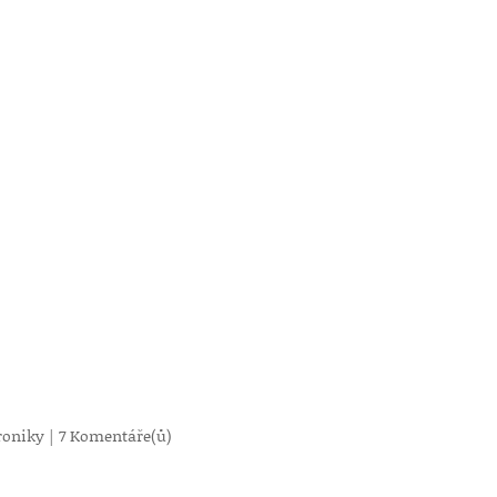
roniky
|
7 Komentáře(ů)