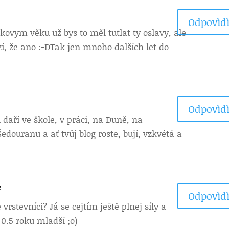
Odpovìdì
akovym věku už bys to měl tutlat ty oslavy, ale
zí, že ano :-DTak jen mnoho dalších let do
Odpovìdì
ti daří ve škole, v práci, na Duně, na
edouranu a ať tvůj blog roste, bují, vzkvétá a
2
Odpovìdì
vrstevníci? Já se cejtím ještě plnej síly a
 0.5 roku mladší ;o)