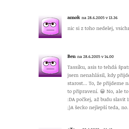
amok
na 28.6.2005 v 13.36
nic si z toho nedelej, vsi
Ben
na 28.6.2005 v 14.00
Tassíku, asis to tehdá špa
jsem nenahlásil, kdy přijd
starost… To, že přijdeme n
to připravení. 😀 No, ale t
:DA počkej, až budu slavit
;)A šecko nejlepší teda, no.