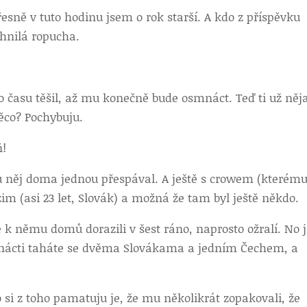
řesně v tuto hodinu jsem o rok starší. A kdo z příspěvku
shnilá ropucha.
ho času těšil, až mu konečně bude osmnáct. Teď ti už něj
ěco? Pochybuju.
ň!
u něj doma jednou přespával. A ještě s crowem (kterému
zim (asi 23 let, Slovák) a možná že tam byl ještě někdo.
 k němu domů dorazili v šest ráno, naprosto ožralí. No 
edmnácti taháte se dvěma Slovákama a jedním Čechem, a
 si z toho pamatuju je, že mu několikrát zopakovali, že