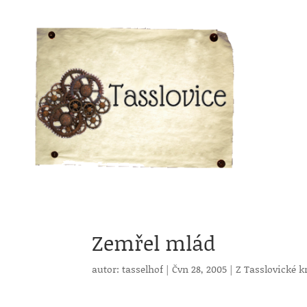
Zemřel mlád
autor:
tasselhof
|
Čvn 28, 2005
|
Z Tasslovické k