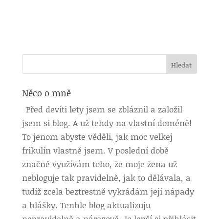
Něco o mně
Před devíti lety jsem se zbláznil a založil
jsem si blog. A už tehdy na vlastní doméně!
To jenom abyste věděli, jak moc velkej
frikulín vlastně jsem. V poslední době
značně využívám toho, že moje žena už
nebloguje tak pravidelně, jak to dělávala, a
tudíž zcela beztrestně vykrádám její nápady
a hlášky. Tenhle blog aktualizuju
nepravidelně a nárazově. Je lepší si přihlásit