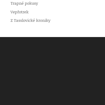
Trapné pokusy
Vepřotrek
Z Tasslovické kroniky