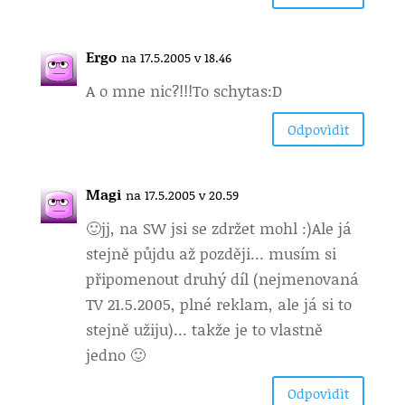
Ergo
na 17.5.2005 v 18.46
A o mne nic?!!!
To schytas:D
Odpovìdìt
Magi
na 17.5.2005 v 20.59
🙂
jj, na SW jsi se zdržet mohl :)Ale já
stejně půjdu až později… musím si
připomenout druhý díl (nejmenovaná
TV 21.5.2005, plné reklam, ale já si to
stejně užiju)… takže je to vlastně
jedno 🙂
Odpovìdìt