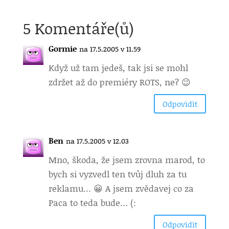
5 Komentáře(ů)
Gormie
na 17.5.2005 v 11.59
Když už tam jedeš, tak jsi se mohl
zdržet až do premiéry ROTS, ne? 😉
Odpovìdìt
Ben
na 17.5.2005 v 12.03
Mno, škoda, že jsem zrovna marod, to
bych si vyzvedl ten tvůj dluh za tu
reklamu… 😀 A jsem zvědavej co za
Paca to teda bude… (:
Odpovìdìt