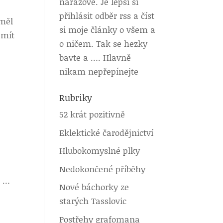
nárazově. Je lepší si
přihlásit odběr rss a číst
 měl
si moje články o všem a
 mít
o ničem. Tak se hezky
bavte a …. Hlavně
nikam nepřepínejte
Rubriky
52 krát pozitivně
Eklektické čarodějnictví
Hlubokomyslné plky
Nedokončené příběhy
e …
Nové báchorky ze
starých Tasslovic
Postřehy grafomana