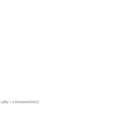
 plky
|
4 Komentáře(ů)