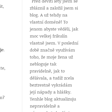
Před devíti lety jsem se
it,
zbláznil a založil jsem si
blog. A už tehdy na
vlastní doméně! To
jenom abyste věděli, jak
moc velkej frikulín
vlastně jsem. V poslední
je
.
době značně využívám
toho, že moje žena už
nebloguje tak
te,
pravidelně, jak to
dělávala, a tudíž zcela
beztrestně vykrádám
její nápady a hlášky.
ím?
Tenhle blog aktualizuju
nepravidelně a