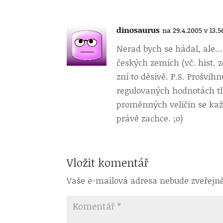
dinosaurus
na 29.4.2005 v 13.5
Nerad bych se hádal, ale…
českých zemích (vč. hist. 
zní to děsivě. P.S. Prošvih
regulovaných hodnotách tla
proměnných veličin se kaž
právě zachce. ;o)
Vložit komentář
Vaše e-mailová adresa nebude zveřejn