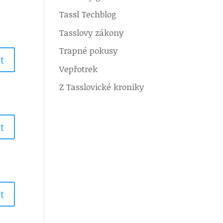
Tassl Techblog
Tasslovy zákony
Trapné pokusy
t
Vepřotrek
Z Tasslovické kroniky
t
t