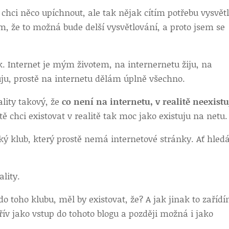
chci něco upíchnout, ale tak nějak cítím potřebu vysvětl
sem, že to možná bude delší vysvětlování, a proto jsem se
. Internet je mým životem, na internernetu žiju, na
ju, prostě na internetu dělám úplně všechno.
lity takový, že
co není na internetu, v realitě neexistu
 chci existovat v realitě tak moc jako existuju na netu.
ký klub, který prostě nemá internetové stránky. Ať hledá
lity.
 do toho klubu, měl by existovat, že? A jak jinak to zaříd
ív jako vstup do tohoto blogu a později možná i jako