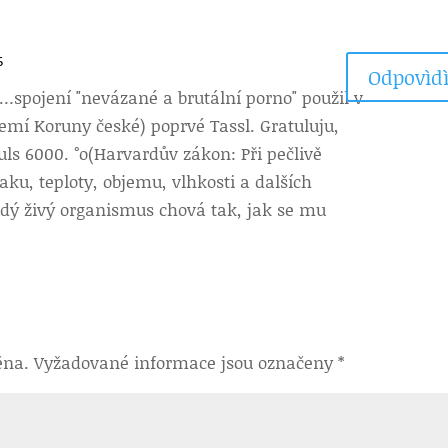
6
Odpovìdì
…spojení "nevázané a brutální porno" použil v
zemí Koruny české) poprvé Tassl. Gratuluju,
nuls 6000. °o(Harvardův zákon: Při pečlivě
ku, teploty, objemu, vlhkosti a dalších
dý živý organismus chová tak, jak se mu
ěna.
Vyžadované informace jsou označeny
*