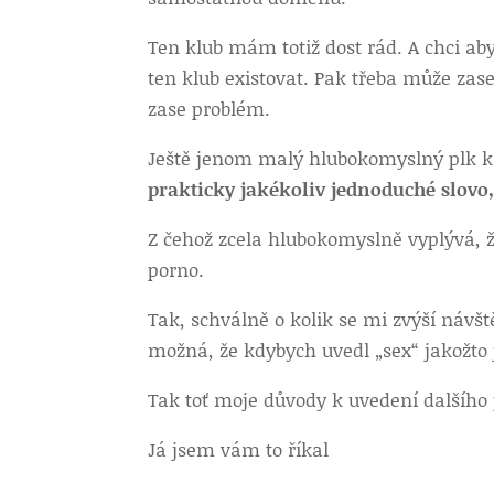
Ten klub mám totiž dost rád. A chci ab
ten klub existovat. Pak třeba může zas
zase problém.
Ještě jenom malý hlubokomyslný plk k 
prakticky jakékoliv jednoduché slovo
Z čehož zcela hlubokomyslně vyplývá, ž
porno.
Tak, schválně o kolik se mi zvýší návšt
možná, že kdybych uvedl „sex“ jakožto j
Tak toť moje důvody k uvedení dalšího p
Já jsem vám to říkal