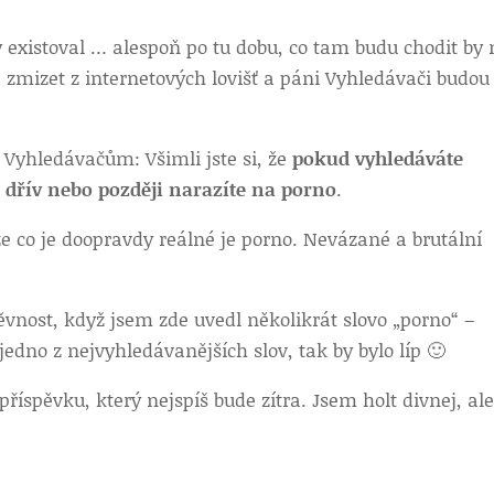
y existoval … alespoň po tu dobu, co tam budu chodit by
e zmizet z internetových lovišť a páni Vyhledávači budou
Vyhledávačům: Všimli jste si, že
pokud vyhledáváte
, dřív nebo později narazíte na porno
.
e co je doopravdy reálné je porno. Nevázané a brutální
ěvnost, když jsem zde uvedl několikrát slovo „porno“ –
edno z nejvyhledávanějších slov, tak by bylo líp 🙂
říspěvku, který nejspíš bude zítra. Jsem holt divnej, al