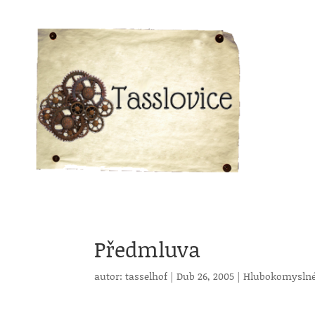
Předmluva
autor:
tasselhof
|
Dub 26, 2005
|
Hlubokomyslné