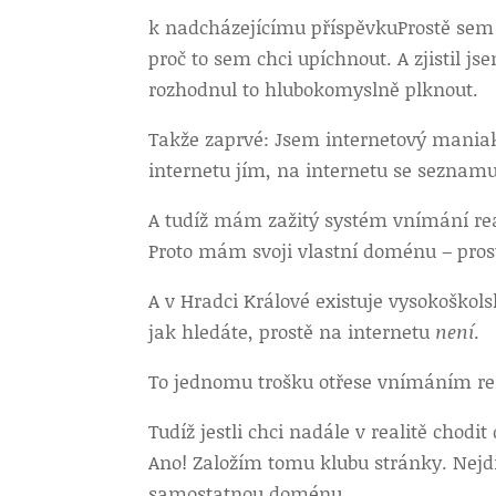
k nadcházejícímu příspěvku
Prostě sem 
proč to sem chci upíchnout. A zjistil j
rozhodnul to hlubokomyslně plknout.
Takže zaprvé: Jsem internetový maniak
internetu jím, na internetu se seznamu
A tudíž mám zažitý systém vnímání rea
Proto mám svoji vlastní doménu – prostě
A v Hradci Králové existuje vysokoškols
jak hledáte, prostě na internetu
není
.
To jednomu trošku otřese vnímáním rea
Tudíž jestli chci nadále v realitě chodit
Ano! Založím tomu klubu stránky. Nejdř
samostatnou doménu.