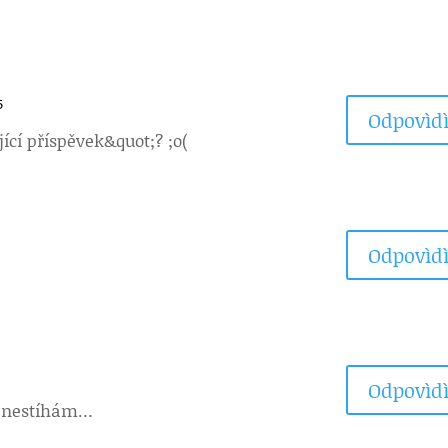
5
Odpovìdì
ící příspěvek&quot;? ;o(
Odpovìdì
Odpovìdì
kt nestíhám…