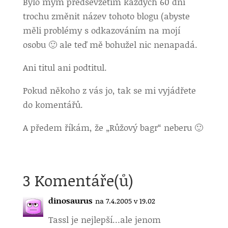
Bylo mým předsevzetím každých 60 dní
trochu změnit název tohoto blogu (abyste
měli problémy s odkazováním na mojí
osobu 🙂 ale teď mě bohužel nic nenapadá.
Ani titul ani podtitul.
Pokud někoho z vás jo, tak se mi vyjádřete
do komentářů.
A předem říkám, že „Růžový bagr“ neberu 🙂
3 Komentáře(ů)
dinosaurus
na 7.4.2005 v 19.02
Tassl je nejlepší…ale jenom