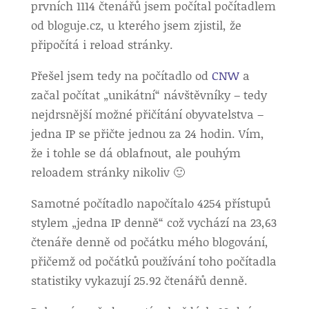
prvních 1114 čtenářů jsem počítal počítadlem
od bloguje.cz, u kterého jsem zjistil, že
připočítá i reload stránky.
Přešel jsem tedy na počítadlo od
CNW
a
začal počítat „unikátní“ návštěvníky – tedy
nejdrsnější možné přičítání obyvatelstva –
jedna IP se přičte jednou za 24 hodin. Vím,
že i tohle se dá oblafnout, ale pouhým
reloadem stránky nikoliv 🙂
Samotné počítadlo napočítalo 4254 přístupů
stylem „jedna IP denně“ což vychází na 23,63
čtenáře denně od počátku mého blogování,
přičemž od počátků používání toho počítadla
statistiky vykazují 25.92 čtenářů denně.