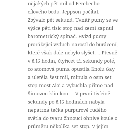
nějakých pět mil od Ferebeeho
cílového bodu. Jeppson počítal.
Zbývalo pět sekund. Uvnitř pumy se ve
výšce pěti tisíc stop nad zemí zapnul
barometrický spínač. Hvizd pumy
prorážející vzduch narostl do burácení,
které však dole nebylo slyšet. …Přesně
v 8.16 hodin, čtyřicet tři sekundy poté,
co atomová puma opustila Enolu Gay
a uletěla šest mil, minula o osm set
stop most Aioi a vybuchla přímo nad
Šimovou klinikou. …V první tisícině
sekundy po 8.16 hodinách nabyla
nepatrná tečka purpurově rudého
světla do tvaru žhnoucí ohnivé koule o
průměru několika set stop. V jejím