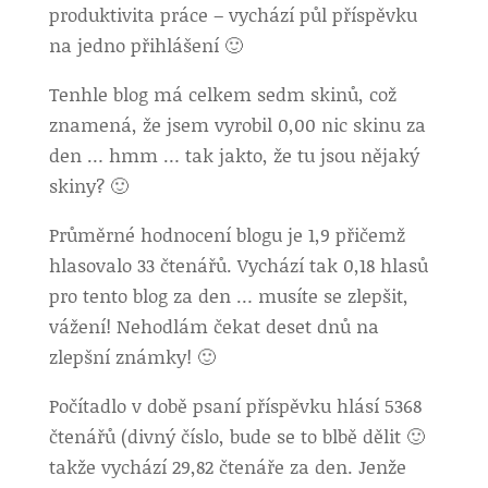
produktivita práce – vychází půl příspěvku
na jedno přihlášení 🙂
Tenhle blog má celkem sedm skinů, což
znamená, že jsem vyrobil 0,00 nic skinu za
den … hmm … tak jakto, že tu jsou nějaký
skiny? 🙂
Průměrné hodnocení blogu je 1,9 přičemž
hlasovalo 33 čtenářů. Vychází tak 0,18 hlasů
pro tento blog za den … musíte se zlepšit,
vážení! Nehodlám čekat deset dnů na
zlepšní známky! 🙂
Počítadlo v době psaní příspěvku hlásí 5368
čtenářů (divný číslo, bude se to blbě dělit 🙂
takže vychází 29,82 čtenáře za den. Jenže