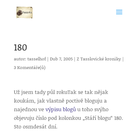
180
autor:
tasselhof
|
Dub 7, 2005
|
Z Tasslovické kroniky
|
3 Komentáře(ů)
Už jsem tady půl roku
Tak se tak nějak
koukám, jak vlastně poctivě bloguju a
najednou ve
výpisu blogů
u toho svýho
objevuju číslo pod kolonkou „Stáří blogu“ 180.
Sto osmdesát dní.