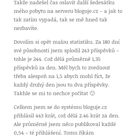
Takže nadešel čas oslavit další šedesátku
mého pobytu na serveru bloguje.cz – a jak to
tak zatím vypadá, tak se mě hned tak
nezbavíte.
Dovolím si opět malou statistiku. Za 180 dní
své působnosti jsem splodil 243 příspěvků –
tohle je 244. Což dělá průměrně 1,35
příspěvků za den. Měl bych to zvednout
třeba alespoň na 1,5 abych mohl říct, že
každý druhý den jsou tu dva příspěvky.
Takhle se mi to nechce počítat 🙂
Celkem jsem se do systému bloguje.cz
přihlásil 443 krát, což dělá 2.46 krát za den.
Ale průměrně jsem něco publikoval každé
0,54 – té přihlášení. Tomu říkám