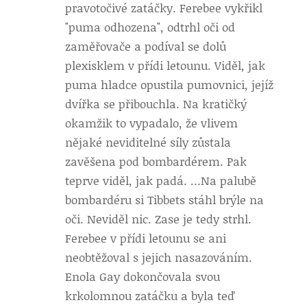
pravotočivé zatáčky. Ferebee vykřikl
"puma odhozena", odtrhl oči od
zaměřovače a podíval se dolů
plexisklem v přídi letounu. Viděl, jak
puma hladce opustila pumovnici, jejíž
dvířka se přibouchla. Na kratičký
okamžik to vypadalo, že vlivem
nějaké neviditelné síly zůstala
zavěšena pod bombardérem. Pak
teprve viděl, jak padá. …Na palubě
bombardéru si Tibbets stáhl brýle na
oči. Neviděl nic. Zase je tedy strhl.
Ferebee v přídi letounu se ani
neobtěžoval s jejich nasazováním.
Enola Gay dokončovala svou
krkolomnou zatáčku a byla teď