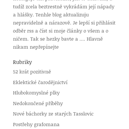
tudíž zcela beztrestně vykrádám její nápady
a hlášky. Tenhle blog aktualizuju
nepravidelně a nárazově. Je lepší si přihlásit
odběr rss a číst si moje články o všem a o
ničem. Tak se hezky bavte a …. Hlavně
nikam nepřepínejte
Rubriky
52 krát pozitivně
Eklektické čarodějnictví
Hlubokomyslné plky
Nedokončené příběhy
Nové báchorky ze starých Tasslovic
Postřehy grafomana