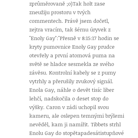
zprůměrovaně ;o)
Tak holt zase
zneužiju prostoru v tvých
commentech. Právě jsem dočetl,
zejtra vracím, tak šérnu úryvek z
"Enoly Gay":"Přesně v 8:15:17 hodin se
kryty pumovnice Enoly Gay prudce
otevřely a první atomová puma na
světě se hladce sesmekla ze svého
závěsu. Kontrolní kabely se z pumy
vytrhly a přerušily zvukový signál.
Enola Gay, náhle o devět tisíc liber
lehčí, nadskočila o deset stop do
výšky. Caron v zádi uchopil svou
kameru, ale oslepen temnými brýlemi
nevěděl, kam ji namířit. Tibbets strhl
Enolu Gay do stopětapadesátistupňové