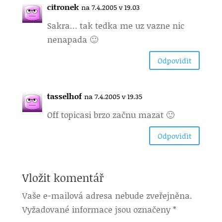
citronek
na 7.4.2005 v 19.03
Sakra… tak tedka me uz vazne nic
nenapada 🙂
Odpovìdìt
tasselhof
na 7.4.2005 v 19.35
Off topic
asi brzo začnu mazat 🙂
Odpovìdìt
Vložit komentář
Vaše e-mailová adresa nebude zveřejněna.
Vyžadované informace jsou označeny
*