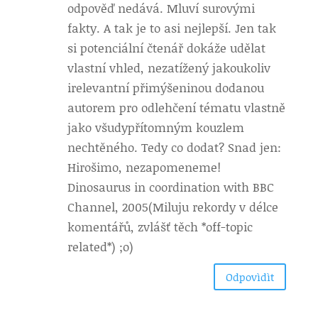
odpověď nedává. Mluví surovými
fakty. A tak je to asi nejlepší. Jen tak
si potenciální čtenář dokáže udělat
vlastní vhled, nezatížený jakoukoliv
irelevantní přimýšeninou dodanou
autorem pro odlehčení tématu vlastně
jako všudypřítomným kouzlem
nechtěného. Tedy co dodat? Snad jen:
Hirošimo, nezapomeneme!
Dinosaurus in coordination with BBC
Channel, 2005(Miluju rekordy v délce
komentářů, zvlášť těch *off-topic
related*) ;o)
Odpovìdìt