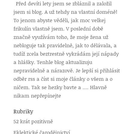
Před devíti lety jsem se zbláznil a založil
jsem si blog. A už tehdy na vlastní doméně!
To jenom abyste věděli, jak moc velkej
frikulín vlastně jsem. V poslední době
značně využívám toho, že moje žena už
nebloguje tak pravidelně, jak to dělávala, a
tudíž zcela beztrestně vykrádám její nápady
a hlášky. Tenhle blog aktualizuju
nepravidelně a nárazově. Je lepší si přihlásit
odběr rss a číst si moje články o všem a o
ničem. Tak se hezky bavte a …. Hlavně
nikam nepřepínejte
Rubriky
52 krát pozitivně
Eklektické čarodějnictví