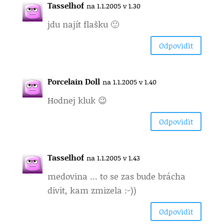
Tasselhof
na 1.1.2005 v 1.30
jdu najít flašku 🙂
Odpovìdìt
Porcelain Doll
na 1.1.2005 v 1.40
Hodnej kluk 😉
Odpovìdìt
Tasselhof
na 1.1.2005 v 1.43
medovina … to se zas bude brácha
divit, kam zmizela :-))
Odpovìdìt