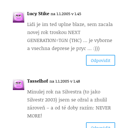
Lucy Stike
na 1.1.2005 v 1.45
Lidi je im ted uplne blaze, sem zacala
novej rok troskou NEXT
GENERATION=TGN (THC) … je vyborne
a vsechna deprese je pryc … :)))
Odpovìdìt
Tasselhof
na 1.1.2005 v 1.48
Minulej rok na Silvestra (to jako
Silvestr 2003) jsem se ožral a zhulil
zároveň – a od té doby razím: NEVER
MORE!
Odpovìdìt