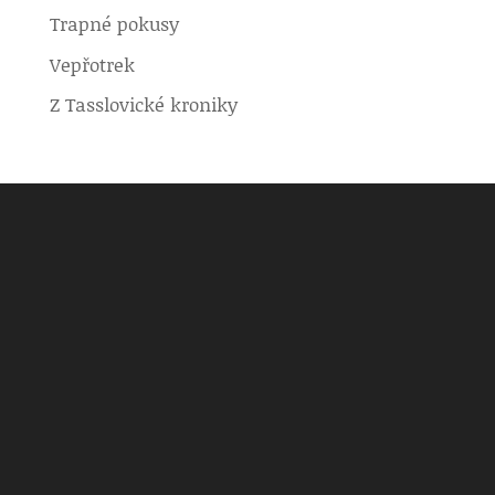
Trapné pokusy
Vepřotrek
Z Tasslovické kroniky