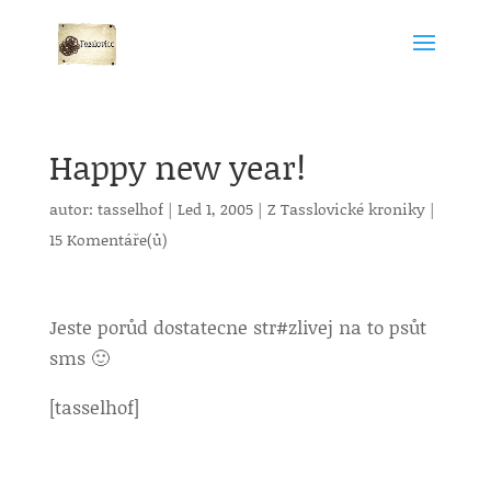
Happy new year!
autor:
tasselhof
|
Led 1, 2005
|
Z Tasslovické kroniky
|
15 Komentáře(ů)
Jeste porůd dostatecne str#zlivej na to psůt
sms 🙂
[tasselhof]