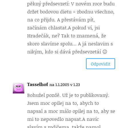
pěkný předsevzetí: V novém roce budu
držet bodovou dietu = zbodnu všechno,
na co přijdu. A přestávám pít,
začínám chlastat.A pokud ví, jsi
Hradečák, ne? Tak to znamená, že
skoro slavíme spolu… A já neslavim s
nikým, kdo si dává předsevzetáí 😉
Odpovìdìt
Tasselhof
na 1.1.2005 v 1.23
Bohužel pozdě. Už je to publikovaný.
Jsem moc opilej na to, abych to
napsal a moc málo opilej na to, aby se
mi to nepovedlo napsat.A navíc
slavím s rodičema, takže namol