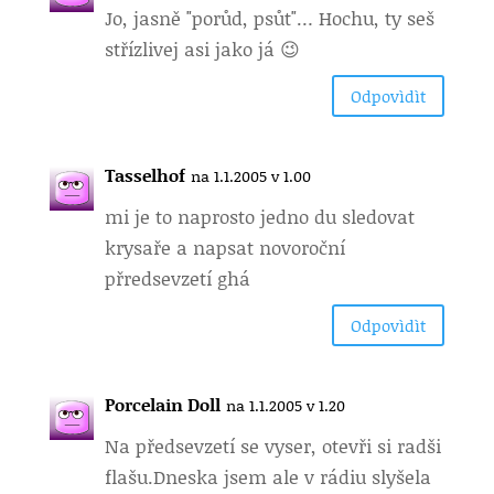
Jo, jasně "porůd, psůt"… Hochu, ty seš
střízlivej asi jako já 😉
Odpovìdìt
Tasselhof
na 1.1.2005 v 1.00
mi je to naprosto jedno du sledovat
krysaře a napsat novoroční
přredsevzetí ghá
Odpovìdìt
Porcelain Doll
na 1.1.2005 v 1.20
Na předsevzetí se vyser, otevři si radši
flašu.Dneska jsem ale v rádiu slyšela