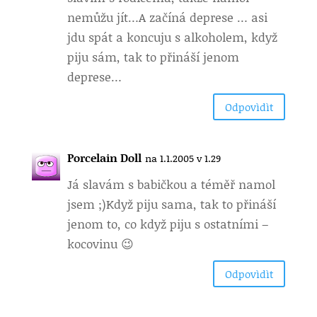
nemůžu jít…A začíná deprese … asi
jdu spát a koncuju s alkoholem, když
piju sám, tak to přináší jenom
deprese…
Odpovìdìt
Porcelain Doll
na 1.1.2005 v 1.29
Já slavám s babičkou a téměř namol
jsem ;)Když piju sama, tak to přináší
jenom to, co když piju s ostatními –
kocovinu 😉
Odpovìdìt