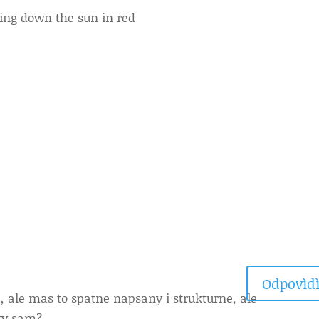
ling down the sun in red
Odpovìdì
 ale mas to spatne napsany i strukturne, ale
 ty sam?