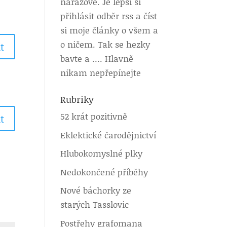
nárazově. Je lepší si
přihlásit odběr rss a číst
si moje články o všem a
o ničem. Tak se hezky
t
bavte a …. Hlavně
nikam nepřepínejte
Rubriky
52 krát pozitivně
t
Eklektické čarodějnictví
Hlubokomyslné plky
Nedokončené příběhy
Nové báchorky ze
starých Tasslovic
Postřehy grafomana