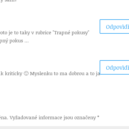
Odpovìdì
oto je to taky v rubrice "Trapné pokusy"
rapný pokus …
Odpovìdì
ak kriticky 🙂 Myslenku to ma dobrou a to ja
ěna.
Vyžadované informace jsou označeny
*