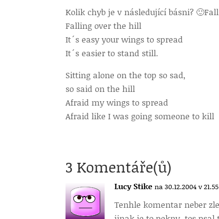
Kolik chyb je v následující básni? 🙂
Fal
Falling over the hill
It´s easy your wings to spread
It´s easier to stand still.
Sitting alone on the top so sad,
so said on the hill
Afraid my wings to spread
Afraid like I was going someone to kill
3 Komentáře(ů)
Lucy Stike
na 30.12.2004 v 21.55
Tenhle komentar neber zle,
jinak je to pekny, tos psal