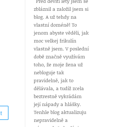
Před devíti lety jsem se
zbláznil a založil jsem si
blog. A už tehdy na
vlastní doméně! To
jenom abyste věděli, jak
moc velkej frikulín
vlastně jsem. V poslední
době značně využívám
toho, že moje žena už
nebloguje tak
pravidelně, jak to
dělávala, a tudíž zcela
beztrestně vykrádám
její nápady a hlášky.
Tenhle blog aktualizuju
t
nepravidelně a