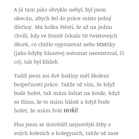
A já tam jako obvykle nebyl, byl jsem
ukecán, abych šel do práce místo jedný
dívčiny. Má holka štěstí, že až na jednu
chvíli, kdy ve frontě čekalo 50 twistovejch
děcek, co chtělo vypruzovat nebo MMSky
(jako kdyby hlasovej automat neexistoval, či
co), tak byl klídek.
Tudíž jsem asi dvě hodiny měl školení
bezpečnosti práce. Takže už vím, že když
bude hořet, tak mám šahat na koule, když
se říznu, že to mám hlásit a když bude
hořet, že mám řvát
HOŘÍ!
Plus jsem se dozvěděl nejnovější drby o
svých kolezích a kolegyních, takže už zase