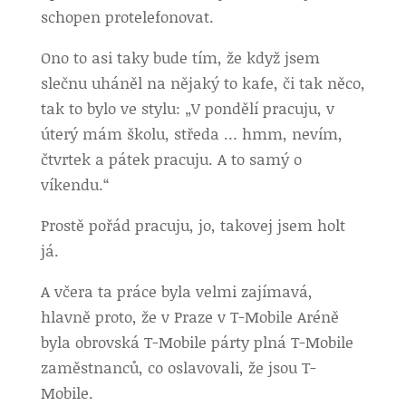
schopen protelefonovat.
Ono to asi taky bude tím, že když jsem
slečnu uháněl na nějaký to kafe, či tak něco,
tak to bylo ve stylu: „V pondělí pracuju, v
úterý mám školu, středa … hmm, nevím,
čtvrtek a pátek pracuju. A to samý o
víkendu.“
Prostě pořád pracuju, jo, takovej jsem holt
já.
A včera ta práce byla velmi zajímavá,
hlavně proto, že v Praze v T-Mobile Aréně
byla obrovská T-Mobile párty plná T-Mobile
zaměstnanců, co oslavovali, že jsou T-
Mobile.