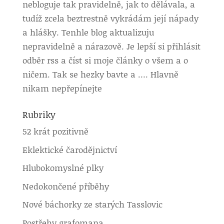
nebloguje tak pravidelně, jak to dělávala, a
tudíž zcela beztrestně vykrádám její nápady
a hlášky. Tenhle blog aktualizuju
nepravidelně a nárazově. Je lepší si přihlásit
odběr rss a číst si moje články o všem a o
ničem. Tak se hezky bavte a …. Hlavně
nikam nepřepínejte
Rubriky
52 krát pozitivně
Eklektické čarodějnictví
Hlubokomyslné plky
Nedokončené příběhy
Nové báchorky ze starých Tasslovic
Postřehy grafomana