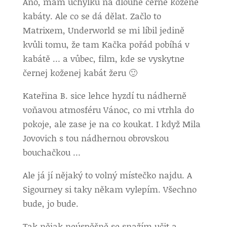
Ano, mám úchylku na dlouhé černé kožené
kabáty. Ale co se dá dělat. Začlo to
Matrixem, Underworld se mi líbil jedině
kvůli tomu, že tam Kačka pořád pobíhá v
kabátě … a vůbec, film, kde se vyskytne
černej koženej kabát žeru 🙂
Kateřina B. sice lehce hyzdí tu nádherně
voňavou atmosféru Vánoc, co mi vtrhla do
pokoje, ale zase je na co koukat. I když Mila
Jovovich s tou nádhernou obrovskou
bouchačkou …
Ale já jí nějaký to volný místečko najdu. A
Sigourney si taky někam vylepím. Všechno
bude, jo bude.
Tak nějak neúspěšně se snažím učit a