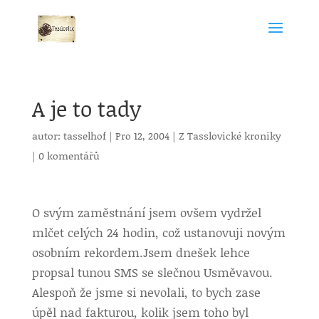
A je to tady
autor:
tasselhof
|
Pro 12, 2004
|
Z Tasslovické kroniky
|
0 komentářů
O svým zaměstnání jsem ovšem vydržel
mlčet celých 24 hodin, což ustanovuji novým
osobním rekordem.
Jsem dnešek lehce
propsal tunou SMS se slečnou Usměvavou.
Alespoň že jsme si nevolali, to bych zase
úpěl nad fakturou, kolik jsem toho byl