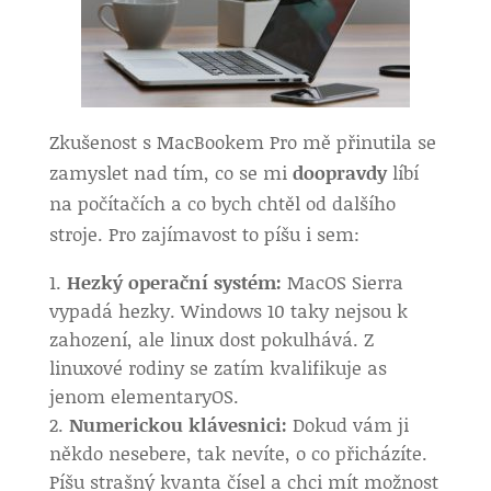
Zkušenost s MacBookem Pro mě přinutila se
zamyslet nad tím, co se mi
doopravdy
líbí
na počítačích a co bych chtěl od dalšího
stroje. Pro zajímavost to píšu i sem:
Hezký operační systém:
MacOS Sierra
vypadá hezky. Windows 10 taky nejsou k
zahození, ale linux dost pokulhává. Z
linuxové rodiny se zatím kvalifikuje as
jenom elementaryOS.
Numerickou klávesnici:
Dokud vám ji
někdo nesebere, tak nevíte, o co přicházíte.
Píšu strašný kvanta čísel a chci mít možnost