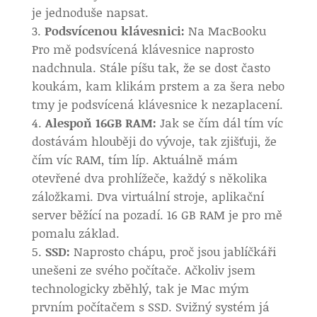
je jednoduše napsat.
Podsvícenou klávesnici:
Na MacBooku
Pro mě podsvícená klávesnice naprosto
nadchnula. Stále píšu tak, že se dost často
koukám, kam klikám prstem a za šera nebo
tmy je podsvícená klávesnice k nezaplacení.
Alespoň 16GB RAM:
Jak se čím dál tím víc
dostávám hlouběji do vývoje, tak zjišťuji, že
čím víc RAM, tím líp. Aktuálně mám
otevřené dva prohlížeče, každý s několika
záložkami. Dva virtuální stroje, aplikační
server běžící na pozadí. 16 GB RAM je pro mě
pomalu základ.
SSD:
Naprosto chápu, proč jsou jablíčkáři
unešeni ze svého počítače. Ačkoliv jsem
technologicky zběhlý, tak je Mac mým
prvním počítačem s SSD. Svižný systém já