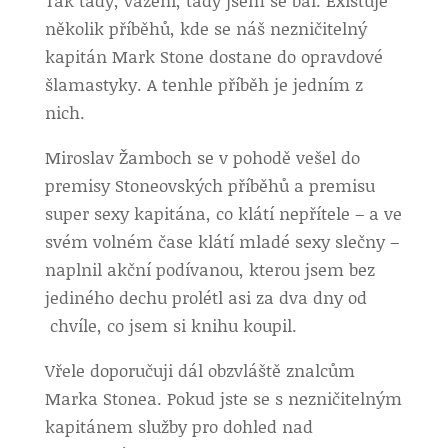
Tak tady, vážení, tady jsem se bál. Existuje
několik příběhů, kde se náš nezničitelný
kapitán Mark Stone dostane do opravdové
šlamastyky. A tenhle příběh je jedním z
nich.
Miroslav Žamboch se v pohodě vešel do
premisy Stoneovských příběhů a premisu
super sexy kapitána, co klátí nepřítele – a ve
svém volném čase klátí mladé sexy slečny –
naplnil akční podívanou, kterou jsem bez
jediného dechu prolétl asi za dva dny od
chvíle, co jsem si knihu koupil.
Vřele doporučuji dál obzvláště znalcům
Marka Stonea. Pokud jste se s nezničitelným
kapitánem služby pro dohled nad