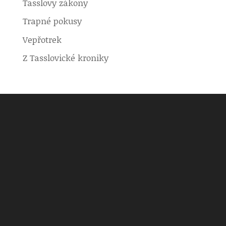
Tasslovy zákony
Trapné pokusy
Vepřotrek
Z Tasslovické kroniky