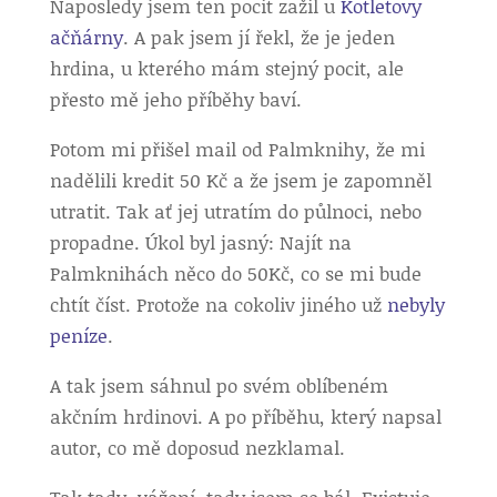
Naposledy jsem ten pocit zažil u
Kotletovy
ačňárny
. A pak jsem jí řekl, že je jeden
hrdina, u kterého mám stejný pocit, ale
přesto mě jeho příběhy baví.
Potom mi přišel mail od Palmknihy, že mi
nadělili kredit 50 Kč a že jsem je zapomněl
utratit. Tak ať jej utratím do půlnoci, nebo
propadne. Úkol byl jasný: Najít na
Palmknihách něco do 50Kč, co se mi bude
chtít číst. Protože na cokoliv jiného už
nebyly
peníze
.
A tak jsem sáhnul po svém oblíbeném
akčním hrdinovi. A po příběhu, který napsal
autor, co mě doposud nezklamal.