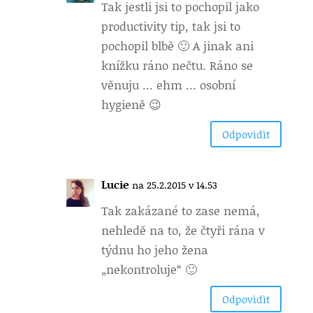
Tak jestli jsi to pochopil jako
productivity tip, tak jsi to
pochopil blbě 🙂 A jinak ani
knížku ráno nečtu. Ráno se
věnuju … ehm … osobní
hygieně 😉
Odpovìdìt
Lucie
na 25.2.2015 v 14.53
Tak zakázané to zase nemá,
nehledě na to, že čtyři rána v
týdnu ho jeho žena
„nekontroluje“ 🙂
Odpovìdìt