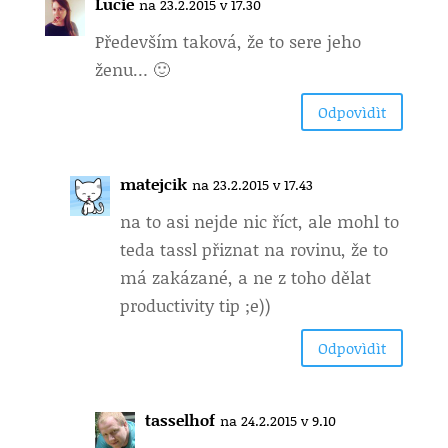
Lucie
na 23.2.2015 v 17.30
Především taková, že to sere jeho
ženu… 🙂
Odpovìdìt
matejcik
na 23.2.2015 v 17.43
na to asi nejde nic říct, ale mohl to
teda tassl přiznat na rovinu, že to
má zakázané, a ne z toho dělat
productivity tip ;e))
Odpovìdìt
tasselhof
na 24.2.2015 v 9.10