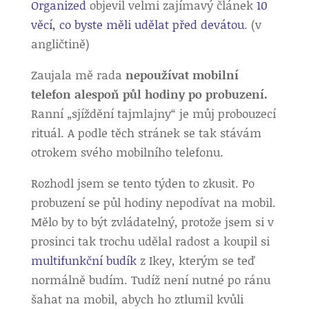
Organized
objevil velmi zajímavý článek
10
věcí, co byste měli udělat před devátou
. (v
angličtině)
Zaujala mě rada
nepoužívat mobilní
telefon alespoň půl hodiny po probuzení.
Ranní „sjíždění tajmlajny“ je můj probouzecí
rituál. A podle těch stránek se tak stávám
otrokem svého mobilního telefonu.
Rozhodl jsem se tento týden to zkusit. Po
probuzení se půl hodiny nepodívat na mobil.
Mělo by to být zvládatelný, protože jsem si v
prosinci tak trochu udělal radost a koupil si
multifunkční budík
z Ikey, kterým se teď
normálně budím. Tudíž není nutné po ránu
šahat na mobil, abych ho ztlumil kvůli