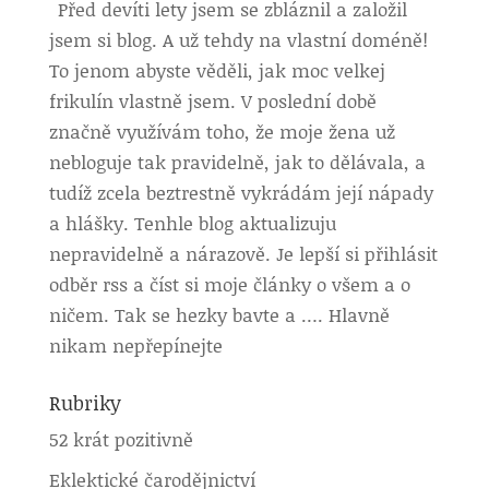
Před devíti lety jsem se zbláznil a založil
jsem si blog. A už tehdy na vlastní doméně!
To jenom abyste věděli, jak moc velkej
frikulín vlastně jsem. V poslední době
značně využívám toho, že moje žena už
nebloguje tak pravidelně, jak to dělávala, a
tudíž zcela beztrestně vykrádám její nápady
a hlášky. Tenhle blog aktualizuju
nepravidelně a nárazově. Je lepší si přihlásit
odběr rss a číst si moje články o všem a o
ničem. Tak se hezky bavte a …. Hlavně
nikam nepřepínejte
Rubriky
52 krát pozitivně
Eklektické čarodějnictví