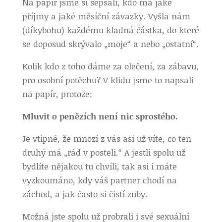
Na papír jsme si sepsali, kdo má jaké
příjmy a jaké měsíční závazky. Vyšla nám
(díkybohu) každému kladná částka, do které
se doposud skrývalo „moje“ a nebo „ostatní“.
Kolik kdo z toho dáme za olečení, za zábavu,
pro osobní potěchu? V klidu jsme to napsali
na papír, protože:
Mluvit o penězích není nic sprostého.
Je vtipné, že mnozí z vás asi už víte, co ten
druhý má „rád v posteli.“ A jestli spolu už
bydlíte nějakou tu chvíli, tak asi i máte
vyzkoumáno, kdy váš partner chodí na
záchod, a jak často si čistí zuby.
Možná jste spolu už probrali i své sexuální