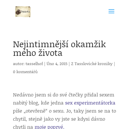
Nejintimnější okamžik
mého života
autor:
tasselhof
|
Úno 4, 2015
|
Z Tasslovické kroniky
|
0 komentářů
Nedávno jsem si do své čtečky přidal sexem
nabitý blog, kde jedna
sex experimentátorka
píše „otevřeně“ o sexu. Jo, taky jsem se na to
chytil, stejně jako vy jste se kdysi dávno
chytli na
moje poprvé.