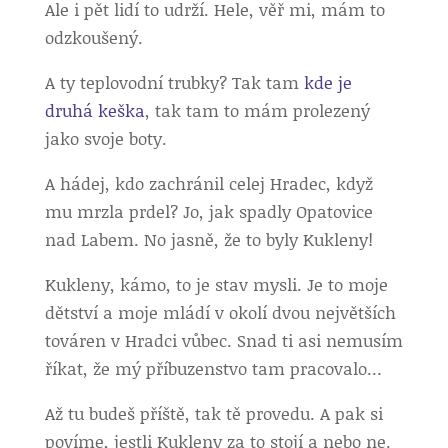
Ale i pět lidí to udrží. Hele, věř mi, mám to
odzkoušený.
A ty teplovodní trubky? Tak tam
kde je
druhá keška
, tak tam to mám prolezený
jako svoje boty.
A hádej, kdo zachránil celej Hradec, když
mu mrzla prdel? Jo, jak spadly Opatovice
nad Labem. No jasně, že to byly Kukleny!
Kukleny, kámo, to je stav mysli. Je to moje
dětství a moje mládí v okolí dvou největších
továren v Hradci vůbec. Snad ti asi nemusím
říkat, že mý příbuzenstvo tam pracovalo…
Až tu budeš příště, tak tě provedu. A pak si
povíme, jestli Kukleny za to stojí a nebo ne.