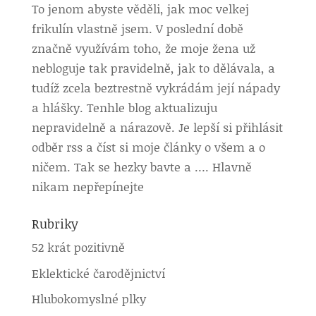
To jenom abyste věděli, jak moc velkej
frikulín vlastně jsem. V poslední době
značně využívám toho, že moje žena už
nebloguje tak pravidelně, jak to dělávala, a
tudíž zcela beztrestně vykrádám její nápady
a hlášky. Tenhle blog aktualizuju
nepravidelně a nárazově. Je lepší si přihlásit
odběr rss a číst si moje články o všem a o
ničem. Tak se hezky bavte a …. Hlavně
nikam nepřepínejte
Rubriky
52 krát pozitivně
Eklektické čarodějnictví
Hlubokomyslné plky