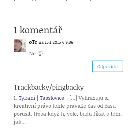
1 komentář
oTc
na 15.1.2015 v 9.36
Ne 🙂
Odpovìdìt
Trackbacky/pingbacky
Tykání | Tasslovice
- […] Vyhrazuju si
kreativní právo tohle pravidlo čas od času
porušit, třeba když ti, vole, budu říkat o tom,
jak…