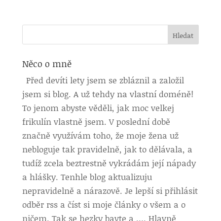
Něco o mně
Před devíti lety jsem se zbláznil a založil
jsem si blog. A už tehdy na vlastní doméně!
To jenom abyste věděli, jak moc velkej
frikulín vlastně jsem. V poslední době
značně využívám toho, že moje žena už
nebloguje tak pravidelně, jak to dělávala, a
tudíž zcela beztrestně vykrádám její nápady
a hlášky. Tenhle blog aktualizuju
nepravidelně a nárazově. Je lepší si přihlásit
odběr rss a číst si moje články o všem a o
ničem. Tak se hezky bavte a …. Hlavně