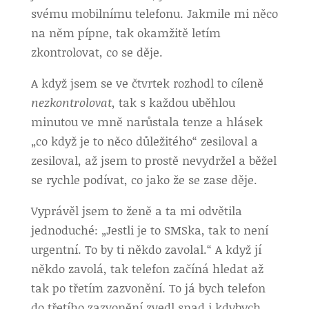
svému mobilnímu telefonu. Jakmile mi něco
na něm pípne, tak okamžitě letím
zkontrolovat, co se děje.
A když jsem se ve čtvrtek rozhodl to cíleně
nezkontrolovat
, tak s každou uběhlou
minutou ve mně narůstala tenze a hlásek
„co když je to něco důležitého“ zesiloval a
zesiloval, až jsem to prostě nevydržel a běžel
se rychle podívat, co jako že se zase děje.
Vyprávěl jsem to ženě a ta mi odvětila
jednoduché: „Jestli je to SMSka, tak to není
urgentní. To by ti někdo zavolal.“ A když jí
někdo zavolá, tak telefon začíná hledat až
tak po třetím zazvonění. To já bych telefon
do třetího zazvonění zvedl snad i kdybych