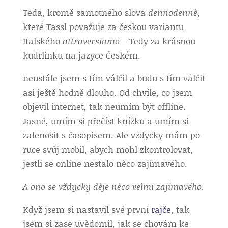
Teda, kromě samotného slova
dennodenně
,
které Tassl považuje za českou variantu
Italského
attraversiamo –
Tedy za krásnou
kudrlinku na jazyce Českém.
neustále jsem s tím válčil a budu s tím válčit
asi ještě hodně dlouho. Od chvíle, co jsem
objevil internet, tak neumím být offline.
Jasně, umím si přečíst knížku a umím si
zalenošit s časopisem. Ale vždycky mám po
ruce svůj mobil, abych mohl zkontrolovat,
jestli se online nestalo něco zajímavého.
A ono se vždycky děje něco velmi zajímavého.
Když jsem si nastavil své první
rajče
, tak
jsem si zase uvědomil, jak se chovám ke