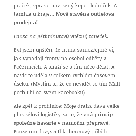
praček, vpravo navršený kopec ledniček. A
támhle u kraje…
Nově stavěná outletová
prodejna!
Pauza na pětiminutový vítězný taneček.
Byl jsem ujištěn, že firma samozřejmě ví,
jak vypadají fronty na osobní odběry v
Počernicích. A snaží se s tím něco dělat. A
navíc to udělá v celkem rychlém časovém
úseku. (Myslím si, že co nevidět se tím Mall
pochlubí na svém Facebooku).
Ale zpět k prohlídce: Moje drahá dává velké
plus šéfovi logistiky za to, že
zná princip
společné havárie v námořní přepravě.
Pouze mu dovysvětlila hororový příběh