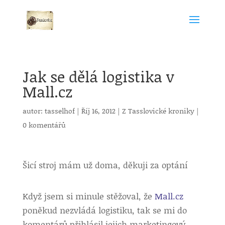
Jak se dělá logistika v
Mall.cz
autor:
tasselhof
|
Říj 16, 2012
|
Z Tasslovické kroniky
|
0 komentářů
Šicí stroj mám už doma, děkuji za optání
Když jsem si minule stěžoval, že
Mall.cz
poněkud nezvládá logistiku, tak se mi do
komentárů přihlásil jejich marketingový