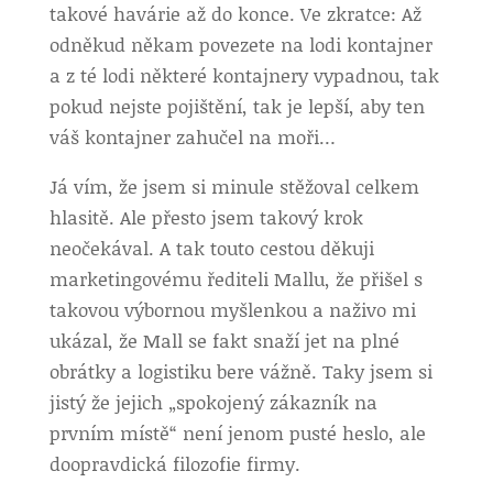
takové havárie až do konce. Ve zkratce: Až
odněkud někam povezete na lodi kontajner
a z té lodi některé kontajnery vypadnou, tak
pokud nejste pojištění, tak je lepší, aby ten
váš kontajner zahučel na moři…
Já vím, že jsem si minule stěžoval celkem
hlasitě. Ale přesto jsem takový krok
neočekával. A tak touto cestou děkuji
marketingovému řediteli Mallu, že přišel s
takovou výbornou myšlenkou a naživo mi
ukázal, že Mall se fakt snaží jet na plné
obrátky a logistiku bere vážně. Taky jsem si
jistý že jejich „spokojený zákazník na
prvním místě“ není jenom pusté heslo, ale
doopravdická filozofie firmy.