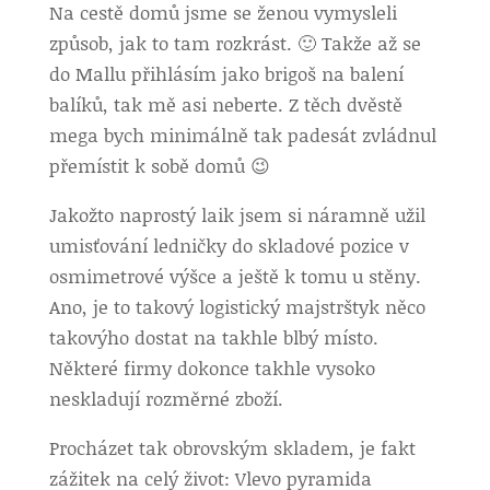
Na cestě domů jsme se ženou vymysleli
způsob, jak to tam rozkrást. 🙂 Takže až se
do Mallu přihlásím jako brigoš na balení
balíků, tak mě asi neberte. Z těch dvěstě
mega bych minimálně tak padesát zvládnul
přemístit k sobě domů 😉
Jakožto naprostý laik jsem si náramně užil
umisťování ledničky do skladové pozice v
osmimetrové výšce a ještě k tomu u stěny.
Ano, je to takový logistický majstrštyk něco
takovýho dostat na takhle blbý místo.
Některé firmy dokonce takhle vysoko
neskladují rozměrné zboží.
Procházet tak obrovským skladem, je fakt
zážitek na celý život: Vlevo pyramida