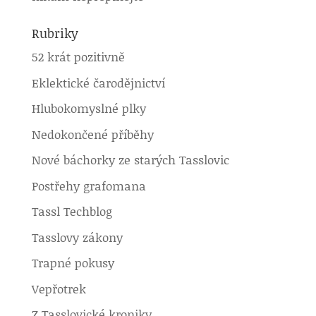
Rubriky
52 krát pozitivně
Eklektické čarodějnictví
Hlubokomyslné plky
Nedokončené příběhy
Nové báchorky ze starých Tasslovic
Postřehy grafomana
Tassl Techblog
Tasslovy zákony
Trapné pokusy
Vepřotrek
Z Tasslovické kroniky