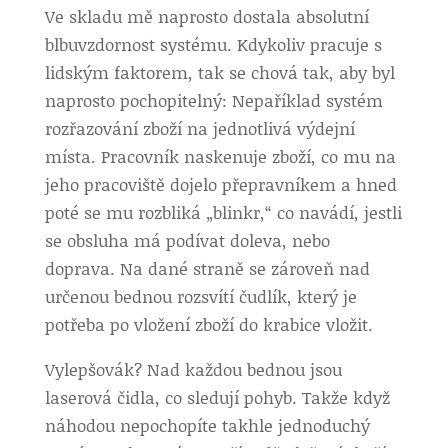
Ve skladu mě naprosto dostala absolutní
blbuvzdornost systému. Kdykoliv pracuje s
lidským faktorem, tak se chová tak, aby byl
naprosto pochopitelný: Nepaříklad systém
rozřazování zboží na jednotlivá výdejní
místa. Pracovník naskenuje zboží, co mu na
jeho pracoviště dojelo přepravníkem a hned
poté se mu rozbliká „blinkr,“ co navádí, jestli
se obsluha má podívat doleva, nebo
doprava. Na dané straně se zároveň nad
určenou bednou rozsvítí čudlík, který je
potřeba po vložení zboží do krabice vložit.
Vylepšovák? Nad každou bednou jsou
laserová čidla, co sledují pohyb. Takže když
náhodou nepochopíte takhle jednoduchý