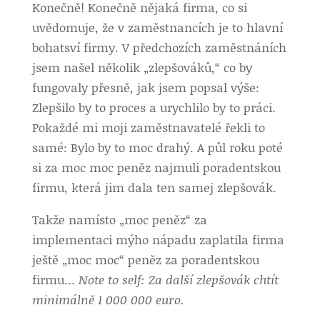
Konečně! Konečně nějaká firma, co si
uvědomuje, že v zaměstnancích je to hlavní
bohatsví firmy. V předchozích zaměstnáních
jsem našel několik „zlepšováků,“ co by
fungovaly přesně, jak jsem popsal výše:
Zlepšilo by to proces a urychlilo by to práci.
Pokaždé mi moji zaměstnavatelé řekli to
samé: Bylo by to moc drahý. A půl roku poté
si za moc moc peněz najmuli poradentskou
firmu, která jim dala ten samej zlepšovák.
Takže namísto „moc peněz“ za
implementaci mýho nápadu zaplatila firma
ještě „moc moc“ peněz za poradentskou
firmu…
Note to self: Za další zlepšovák chtít
minimálně 1 000 000 euro.