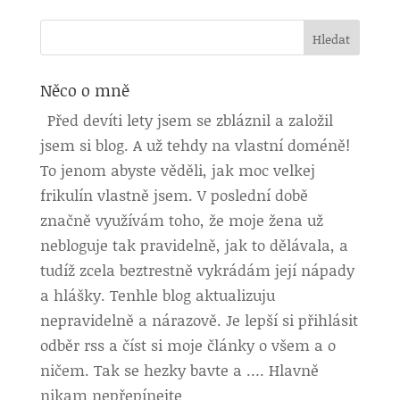
Něco o mně
Před devíti lety jsem se zbláznil a založil
jsem si blog. A už tehdy na vlastní doméně!
To jenom abyste věděli, jak moc velkej
frikulín vlastně jsem. V poslední době
značně využívám toho, že moje žena už
nebloguje tak pravidelně, jak to dělávala, a
tudíž zcela beztrestně vykrádám její nápady
a hlášky. Tenhle blog aktualizuju
nepravidelně a nárazově. Je lepší si přihlásit
odběr rss a číst si moje články o všem a o
ničem. Tak se hezky bavte a …. Hlavně
nikam nepřepínejte