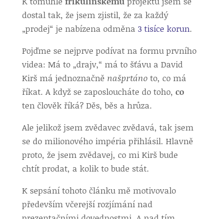
K tomuhle
frikulínskému
projektu jsem se
dostal tak, že jsem zjistil, že za každý
„prodej“ je nabízena odměna
3 tisíce korun
.
Pojďme se nejprve podívat na formu prvního
videa: Má to „drajv,“ má to šťávu a David
Kirš má jednoznačně
našprtáno
to, co má
říkat. A když se zaposloucháte do toho,
co
ten člověk říká? Děs, běs a hrůza.
Ale jelikož jsem zvědavec zvědavá, tak jsem
se do milionového impéria přihlásil. Hlavně
proto, že jsem zvědavej, co mi Kirš bude
chtít prodat, a kolik to bude stát.
K sepsání tohoto článku mě motivovalo
především včerejší rozjímání nad
prezentačními dovednostmi. A nad tím,