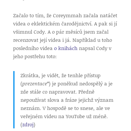
Začalo to tím, že Coreymmah začala natáčet
videa o eklektickém čarodějnictví. A pak si jí
všimnul Cody. A o pár měsíců jsem začal
recenzovat její videa i já. Například u toho
posledního videa
o knihách
napsal Cody v
jeho postřehu toto:
Zkrátka, je vidět, že tenhle přístup
(
prezentace
*) je poněkud nedospělý a je
zde stále co napravovat. Předně
nepoužívat slova a fráze jejichž význam
neznám. V hospodě se to snese, ale ve
veřejném videu na YouTube už méně.
(
zdroj
)