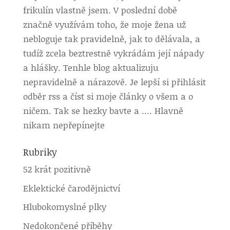
frikulín vlastně jsem. V poslední době
značně využívám toho, že moje žena už
nebloguje tak pravidelně, jak to dělávala, a
tudíž zcela beztrestně vykrádám její nápady
a hlášky. Tenhle blog aktualizuju
nepravidelně a nárazově. Je lepší si přihlásit
odběr rss a číst si moje články o všem a o
ničem. Tak se hezky bavte a …. Hlavně
nikam nepřepínejte
Rubriky
52 krát pozitivně
Eklektické čarodějnictví
Hlubokomyslné plky
Nedokončené příběhy