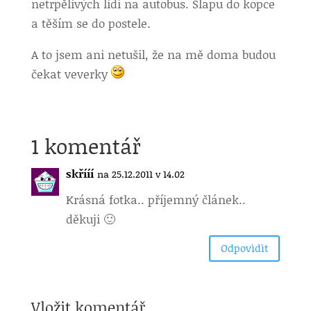
netrpělivých lidí na autobus. Šlapu do kopce
a těším se do postele.
A to jsem ani netušil, že na mě doma budou
čekat veverky
1 komentář
skřííí
na 25.12.2011 v 14.02
Krásná fotka.. příjemný článek..
děkuji 🙂
Odpovìdìt
Vložit komentář