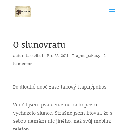
O slunovratu
autor:
tasselhof
|
Pro 22, 2011
|
Trapné pokusy
|
1
komentář
Po dlouhé době zase takový trapnýpokus
Venčil jsem psa a zrovna za kopcem
vycházelo slunce. Strašně jsem litoval, že s
sebou nemám nic jiného, než svůj mobilní
telefon.