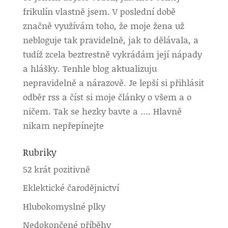
frikulín vlastně jsem. V poslední době
značně využívám toho, že moje žena už
nebloguje tak pravidelně, jak to dělávala, a
tudíž zcela beztrestně vykrádám její nápady
a hlášky. Tenhle blog aktualizuju
nepravidelně a nárazově. Je lepší si přihlásit
odběr rss a číst si moje články o všem a o
ničem. Tak se hezky bavte a …. Hlavně
nikam nepřepínejte
Rubriky
52 krát pozitivně
Eklektické čarodějnictví
Hlubokomyslné plky
Nedokončené příběhy