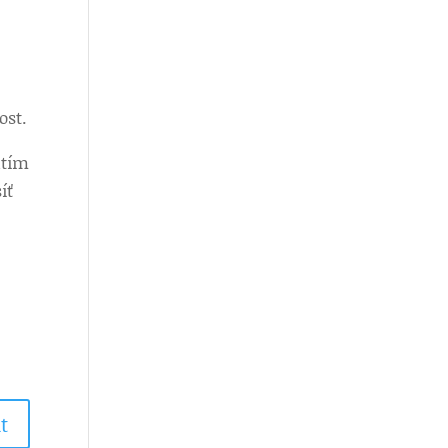
ost.
atím
íť
t