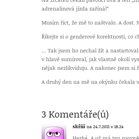
adrenalinová jízda zaříná!“
Musím říct, že mě to naštvalo. A dost
Říkejte si o genderové korektnosti, co c
… Tak jsem ho nechal žít a nastartoval a
v hlavě sumíroval, jak vlastně okolí v
nějak nezlikviduju. A nakonec jsem si ř
A druhý den na mě na okýnku čekala 
3 Komentáře(ů)
skřííí
na 24.7.2011 v 18.24
Hezké. A už má ten pavou