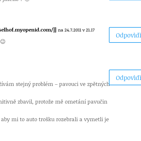
sselhof.myopenid.com/]]
na 24.7.2011 v 21.17
Odpovìdì
 😉
Odpovìdì
ožívám stejný problém – pavouci ve zpětných
finitivně zbavil, protože mě ometání pavučin
aby mi to auto trošku rozebrali a vymetli je