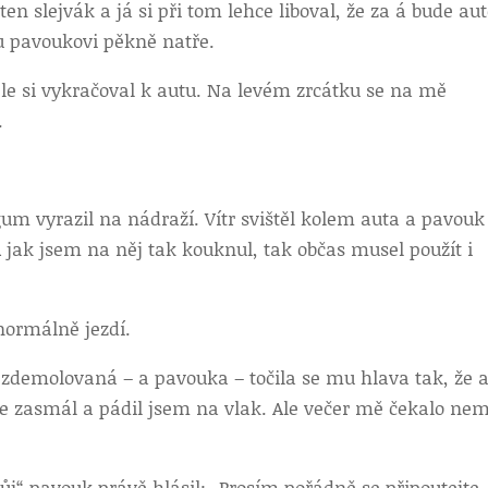
n slejvák a já si při tom lehce liboval, že za á bude au
u pavoukovi pěkně natře.
le si vykračoval k autu. Na levém zrcátku se na mě
.
um vyrazil na nádraží. Vítr svištěl kolem auta a pavouk
A jak jsem na něj tak kouknul, tak občas musel použít i
normálně jezdí.
– zdemolovaná – a pavouka – točila se mu hlava tak, že 
e zasmál a pádil jsem na vlak. Ale večer mě čekalo nem
ůj“ pavouk právě hlásil: „Prosím pořádně se připoutejte,