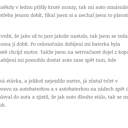
někdy v lednu přišly kruté mrazy, tak mi auto oznámilo
třeba jenom dobít, říkal jsem si a nechal jsem to plavat
vrdit, že jako už to jaro jakože nastalo, tak jsem se teda
oma jí dobít. Po celonočním dobíjení mi baterka byla
ostě chcípl motor. Takže jsem na setrvačnost dojel z kop
 nabíjení mi pomohlo dostat auto zase zpět tam, kde
 stávka, a jelikož nejezdilo metro, já zůstal trčet v
pravu za autobaterkou a s autobaterkou na zádech zpět 
val do auta a zjistil, že jak auto dlouho stálo, tak se m
uk.