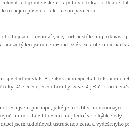
rolovat a doplnit veškeré kapaliny a taky po dlouhé do
lo to nejen pavouka, ale i celou pavučinu.
m budu jezdit trochu víc, aby furt nestálo na parkovišti 
, a asi za týden jsem se rozhodl svézt se autem na nádra
m spěchal na vlak. A jelikož jsem spěchal, tak jsem opě
ť taky. ALe večer, večer tam byl zase. A ještě k tomu zač
t metrech jsem pochopil, jaké je to řídit v monzunovým
stejně mi neustále lil někdo na přední sklo kýble vody.
 musel jsem uklidňovat ustrašenou ženu a vyděšenýho p