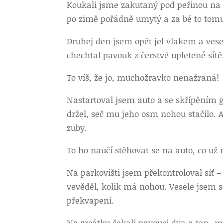
Koukali jsme zakutaný pod peřinou na te
po zimě pořádně umytý a za bé to tom
Druhej den jsem opět jel vlakem a vese
chechtal pavouk z čerstvě upletené sítě
To víš, že jo, muchožravko nenažraná!
Nastartoval jsem auto a se skřípěním g
držel, seč mu jeho osm nohou stačilo. 
zuby.
To ho naučí stěhovat se na auto, co už 
Na parkovišti jsem překontroloval síť 
vevěděl, kolik má nohou. Vesele jsem s
překvapení.
Na zrcátku čekali pavouci dva a ten „m