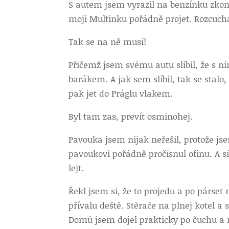
S autem jsem vyrazil na benzínku zkont
moji Multinku pořádně projet. Rozcucha
Tak se na ně musí!
Přičemž jsem svému autu slíbil, že s ní
barákem. A jak sem slíbil, tak se stalo
pak jet do Práglu vlakem.
Byl tam zas, prevít osminohej.
Pavouka jsem nijak neřešil, protože jse
pavoukovi pořádně pročísnul ofinu. A sí
lejt.
Řekl jsem si, že to projedu a po párse
přívalu deště. Stěrače na plnej kotel a 
Domů jsem dojel prakticky po čuchu a