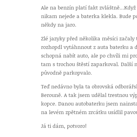
Ale na benzín platí fakt zvláštně…
Když 
nikam nejede a baterka klekla. Bude po
někdy na jaro.
Zlé jazyky před několika měsíci začaly t
rozhopdl vytáhnnout z auta baterku a d
schopná nabít auto, ale po chvíli mi pr
tam s trochou štěstí zaparkoval. Další
původně parkopvalo.
Teď nedávno byla ta obrovská odborářská
Berouně. A tak jsem udělal trestnou vý
kopce. Danou autobaterku jsem nainstalo
na levém zpětném zrcátku usídlil pavo
Já ti dám, potvoro!