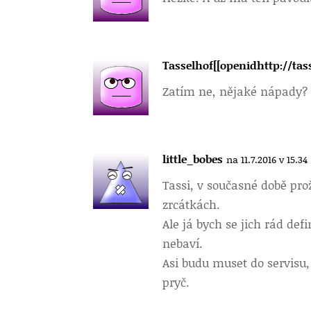
Tasselhof[[openidhttp://ta
Zatím ne, nějaké nápady?
little_bobes
na 11.7.2016 v 15.34
Tassi, v současné době pr
zrcátkách.
Ale já bych se jich rád de
nebaví.
Asi budu muset do servisu, 
pryč.