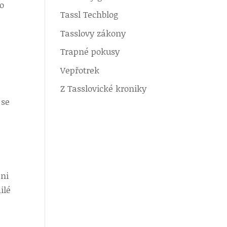
to
Tassl Techblog
Tasslovy zákony
Trapné pokusy
Vepřotrek
Z Tasslovické kroniky
 se
ani
ilé