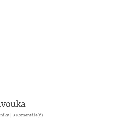
pavouka
oniky
|
3 Komentáře(ů)