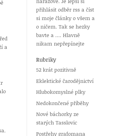
nárazově. Je lepší si
bě
přihlásit odběr rss a číst
si moje články o všem a
o ničem. Tak se hezky
bavte a …. Hlavně
před
nikam nepřepínejte
ží a
Rubriky
52 krát pozitivně
Eklektické čarodějnictví
tr
alo
Hlubokomyslné plky
Nedokončené příběhy
Nové báchorky ze
starých Tasslovic
sa.
Postřehy grafomana