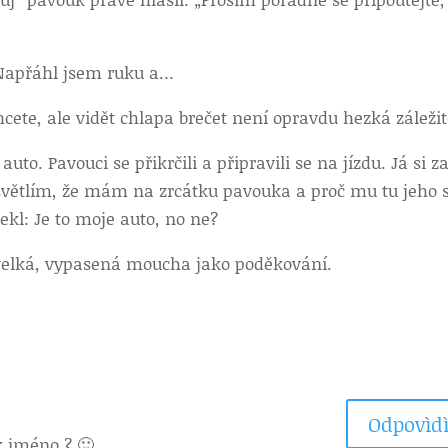
. Napřáhl jsem ruku a…
hcete, ale vidět chlapa brečet není opravdu hezká záležit
uto. Pavouci se přikrčili a připravili se na jízdu. Já si z
ysvětlím, že mám na zrcátku pavouka a proč mu tu jeho s
ekl: Je to moje auto, no ne?
velká, vypasená moucha jako poděkování.
Odpovìdì
k jméno ? 🙂