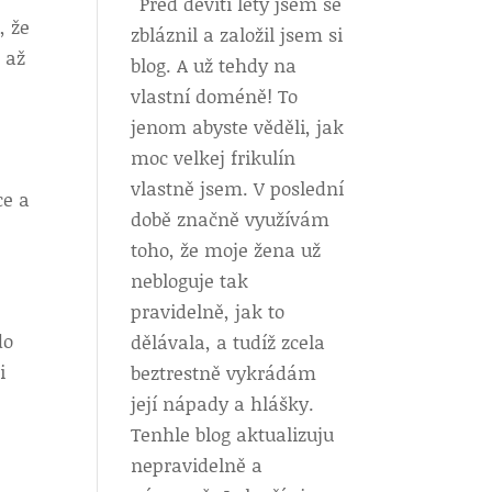
Před devíti lety jsem se
, že
zbláznil a založil jsem si
 až
blog. A už tehdy na
vlastní doméně! To
jenom abyste věděli, jak
moc velkej frikulín
vlastně jsem. V poslední
ce a
době značně využívám
toho, že moje žena už
nebloguje tak
pravidelně, jak to
do
dělávala, a tudíž zcela
i
beztrestně vykrádám
její nápady a hlášky.
Tenhle blog aktualizuju
nepravidelně a