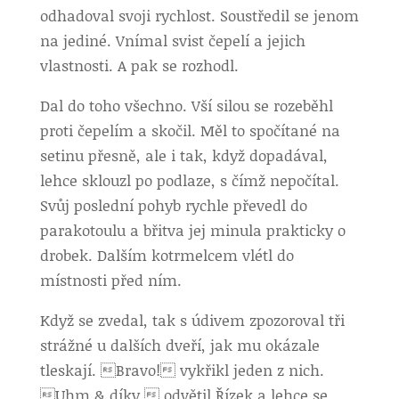
odhadoval svoji rychlost. Soustředil se jenom
na jediné. Vnímal svist čepelí a jejich
vlastnosti. A pak se rozhodl.
Dal do toho všechno. Vší silou se rozeběhl
proti čepelím a skočil. Měl to spočítané na
setinu přesně, ale i tak, když dopadával,
lehce sklouzl po podlaze, s čímž nepočítal.
Svůj poslední pohyb rychle převedl do
parakotoulu a břitva jej minula prakticky o
drobek. Dalším kotrmelcem vlétl do
místnosti před ním.
Když se zvedal, tak s údivem zpozoroval tři
strážné u dalších dveří, jak mu okázale
tleskají. Bravo! vykřikl jeden z nich.
Uhm & díky. odvětil Řízek a lehce se