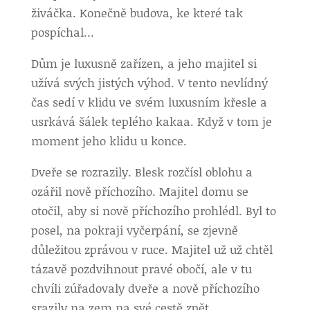
živáčka. Konečně budova, ke které tak
pospíchal…
Dům je luxusně zařízen, a jeho majitel si
užívá svých jistých výhod. V tento nevlídný
čas sedí v klidu ve svém luxusním křesle a
usrkává šálek teplého kakaa. Když v tom je
moment jeho klidu u konce.
Dveře se rozrazily. Blesk rozčísl oblohu a
ozářil nově příchozího. Majitel domu se
otočil, aby si nově příchozího prohlédl. Byl to
posel, na pokraji vyčerpání, se zjevně
důležitou zprávou v ruce. Majitel už už chtěl
tázavě pozdvihnout pravé obočí, ale v tu
chvíli zúřadovaly dveře a nově příchozího
srazily na zem na své cestě zpět.