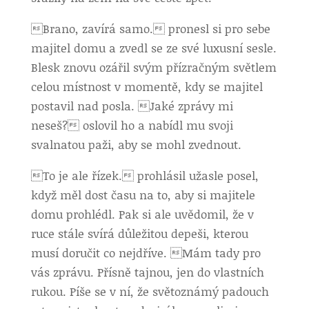
Brano, zavírá samo. pronesl si pro sebe
majitel domu a zvedl se ze své luxusní sesle.
Blesk znovu ozářil svým přízračným světlem
celou místnost v momentě, kdy se majitel
postavil nad posla. Jaké zprávy mi
neseš? oslovil ho a nabídl mu svoji
svalnatou paži, aby se mohl zvednout.
To je ale řízek. prohlásil užasle posel,
když měl dost času na to, aby si majitele
domu prohlédl. Pak si ale uvědomil, že v
ruce stále svírá důležitou depeši, kterou
musí doručit co nejdříve. Mám tady pro
vás zprávu. Přísně tajnou, jen do vlastních
rukou. Píše se v ní, že světoznámý padouch