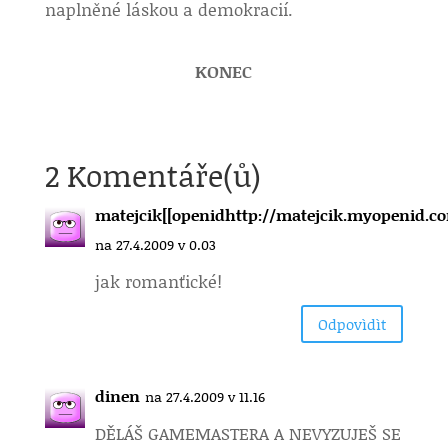
naplněné láskou a demokracií.
KONEC
2 Komentáře(ů)
matejcik[[openidhttp://matejcik.myopenid.co
na 27.4.2009 v 0.03
jak romanťické!
Odpovìdìt
dinen
na 27.4.2009 v 11.16
DĚLÁŠ GAMEMASTERA A NEVYZUJEŠ SE