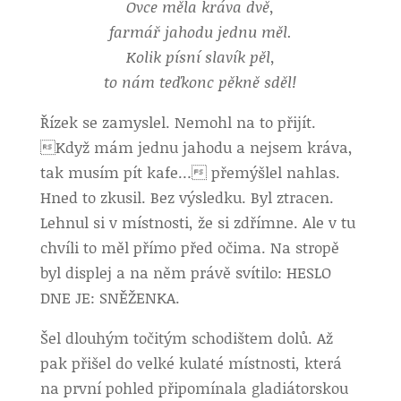
Ovce měla kráva dvě,
farmář jahodu jednu měl.
Kolik písní slavík pěl,
to nám teďkonc pěkně sděl!
Řízek se zamyslel. Nemohl na to přijít.
Když mám jednu jahodu a nejsem kráva,
tak musím pít kafe… přemýšlel nahlas.
Hned to zkusil. Bez výsledku. Byl ztracen.
Lehnul si v místnosti, že si zdřímne. Ale v tu
chvíli to měl přímo před očima. Na stropě
byl displej a na něm právě svítilo: HESLO
DNE JE: SNĚŽENKA.
Šel dlouhým točitým schodištem dolů. Až
pak přišel do velké kulaté místnosti, která
na první pohled připomínala gladiátorskou