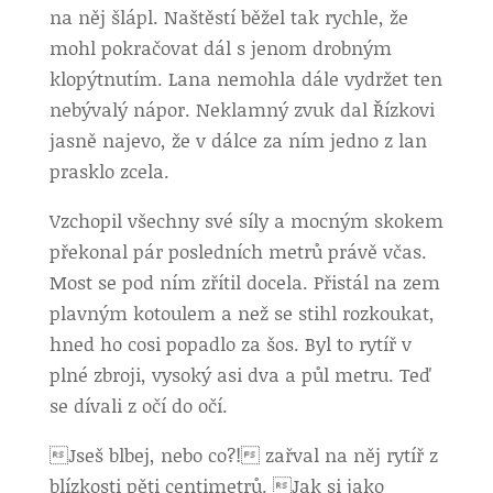
na něj šlápl. Naštěstí běžel tak rychle, že
mohl pokračovat dál s jenom drobným
klopýtnutím. Lana nemohla dále vydržet ten
nebývalý nápor. Neklamný zvuk dal Řízkovi
jasně najevo, že v dálce za ním jedno z lan
prasklo zcela.
Vzchopil všechny své síly a mocným skokem
překonal pár posledních metrů právě včas.
Most se pod ním zřítil docela. Přistál na zem
plavným kotoulem a než se stihl rozkoukat,
hned ho cosi popadlo za šos. Byl to rytíř v
plné zbroji, vysoký asi dva a půl metru. Teď
se dívali z očí do očí.
Jseš blbej, nebo co?! zařval na něj rytíř z
blízkosti pěti centimetrů. Jak si jako