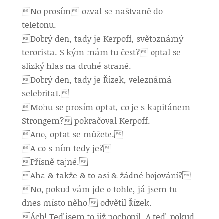
No prosím ozval se naštvaně do
telefonu.
Dobrý den, tady je Kerpoff, světoznámý
terorista. S kým mám tu čest? optal se
slizký hlas na druhé straně.
Dobrý den, tady je Řízek, veleznámá
selebrita1.
Mohu se prosím optat, co je s kapitánem
Strongem? pokračoval Kerpoff.
Ano, optat se můžete.
A co s ním tedy je?
Přísně tajné.
Aha & takže & to asi & žádné bojování?
No, pokud vám jde o tohle, já jsem tu
dnes místo něho. odvětil Řízek.
Ách! Teď jsem to již pochopil. A teď, pokud