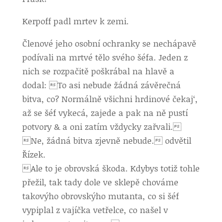
Kerpoff padl mrtev k zemi.
Členové jeho osobní ochranky se nechápavě
podívali na mrtvé tělo svého šéfa. Jeden z
nich se rozpačitě poškrábal na hlavě a
dodal: To asi nebude žádná závěrečná
bitva, co? Normálně všichni hrdinové čekaj‘,
až se šéf vykecá, zajede a pak na ně pustí
potvory & a oni zatím vždycky zařvali.
Ne, žádná bitva zjevně nebude. odvětil
Řízek.
Ale to je obrovská škoda. Kdybys totiž tohle
přežil, tak tady dole ve sklepě chováme
takovýho obrovskýho mutanta, co si šéf
vypiplal z vajíčka vetřelce, co našel v