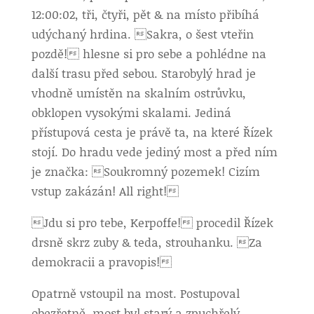
12:00:02, tři, čtyři, pět & na místo přibíhá
udýchaný hrdina. Sakra, o šest vteřin
pozdě! hlesne si pro sebe a pohlédne na
další trasu před sebou. Starobylý hrad je
vhodně umístěn na skalním ostrůvku,
obklopen vysokými skalami. Jediná
přístupová cesta je právě ta, na které Řízek
stojí. Do hradu vede jediný most a před ním
je značka: Soukromný pozemek! Cizím
vstup zakázán! All right!
Jdu si pro tebe, Kerpoffe! procedil Řízek
drsně skrz zuby & teda, strouhanku. Za
demokracii a pravopis!
Opatrně vstoupil na most. Postupoval
obezřetně, most byl starý a zpuchřelý.