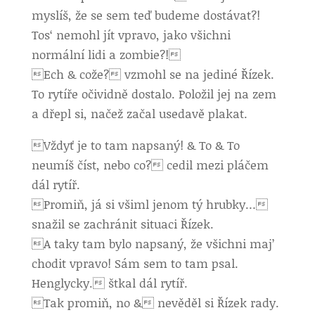
myslíš, že se sem teď budeme dostávat?!
Tos‘ nemohl jít vpravo, jako všichni
normální lidi a zombie?!
Ech & cože? vzmohl se na jediné Řízek.
To rytíře očividně dostalo. Položil jej na zem
a dřepl si, načež začal usedavě plakat.
Vždyť je to tam napsaný! & To & To
neumíš číst, nebo co? cedil mezi pláčem
dál rytíř.
Promiň, já si všiml jenom tý hrubky…
snažil se zachránit situaci Řízek.
A taky tam bylo napsaný, že všichni maj’
chodit vpravo! Sám sem to tam psal.
Henglycky. štkal dál rytíř.
Tak promiň, no & nevěděl si Řízek rady.