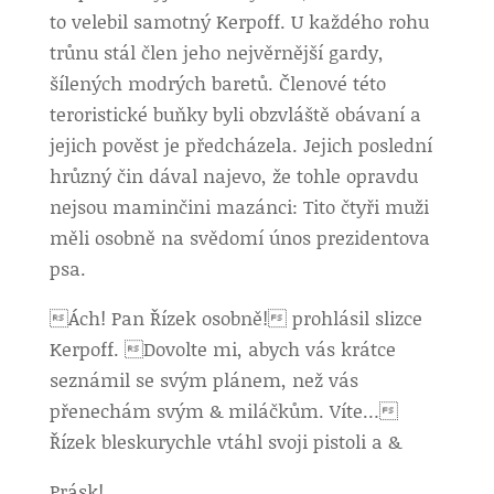
to velebil samotný Kerpoff. U každého rohu
trůnu stál člen jeho nejvěrnější gardy,
šílených modrých baretů. Členové této
teroristické buňky byli obzvláště obávaní a
jejich pověst je předcházela. Jejich poslední
hrůzný čin dával najevo, že tohle opravdu
nejsou maminčini mazánci: Tito čtyři muži
měli osobně na svědomí únos prezidentova
psa.
Ách! Pan Řízek osobně! prohlásil slizce
Kerpoff. Dovolte mi, abych vás krátce
seznámil se svým plánem, než vás
přenechám svým & miláčkům. Víte…
Řízek bleskurychle vtáhl svoji pistoli a &
Prásk!