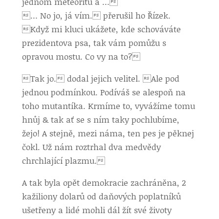
jednom meteoritu a …
… No jo, já vím. přerušil ho Řízek.
Když mi kluci ukážete, kde schováváte
prezidentova psa, tak vám pomůžu s
opravou mostu. Co vy na to?
Tak jo. dodal jejich velitel. Ale pod
jednou podmínkou. Podíváš se alespoň na
toho mutantíka. Krmíme to, vyvážíme tomu
hnůj & tak ať se s ním taky pochlubíme,
žejo! A stejně, mezi náma, ten pes je pěknej
čokl. Už nám roztrhal dva medvědy
chrchlající plazmu.
A tak byla opět demokracie zachráněna, 2
kažiliony dolarů od daňových poplatníků
ušetřeny a lidé mohli dál žít své životy