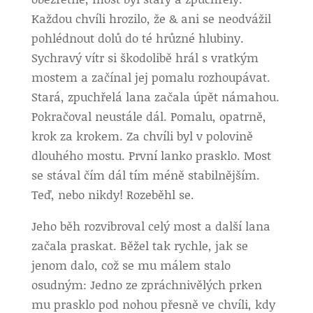
Každou chvíli hrozilo, že & ani se neodvážil
pohlédnout dolů do té hrůzné hlubiny.
Sychravý vítr si škodolibě hrál s vratkým
mostem a začínal jej pomalu rozhoupávat.
Stará, zpuchřelá lana začala úpět námahou.
Pokračoval neustále dál. Pomalu, opatrně,
krok za krokem. Za chvíli byl v polovině
dlouhého mostu. První lanko prasklo. Most
se stával čím dál tím méně stabilnějším.
Teď, nebo nikdy! Rozeběhl se.
Jeho běh rozvibroval celý most a další lana
začala praskat. Běžel tak rychle, jak se
jenom dalo, což se mu málem stalo
osudným: Jedno ze zpráchnivělých prken
mu prasklo pod nohou přesně ve chvíli, kdy