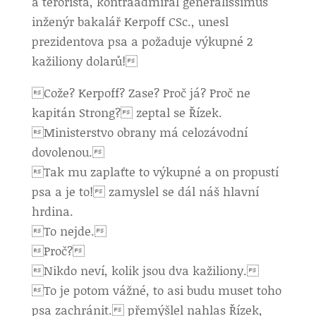
a terorista, kontraadmirál generalissimus
inženýr bakalář Kerpoff CSc., unesl
prezidentova psa a požaduje výkupné 2
kažiliony dolarů!
Cože? Kerpoff? Zase? Proč já? Proč ne
kapitán Strong? zeptal se Řízek.
Ministerstvo obrany má celozávodní
dovolenou.
Tak mu zaplaťte to výkupné a on propustí
psa a je to! zamyslel se dál náš hlavní
hrdina.
To nejde.
Proč?
Nikdo neví, kolik jsou dva kažiliony.
To je potom vážné, to asi budu muset toho
psa zachránit. přemýšlel nahlas Řízek,