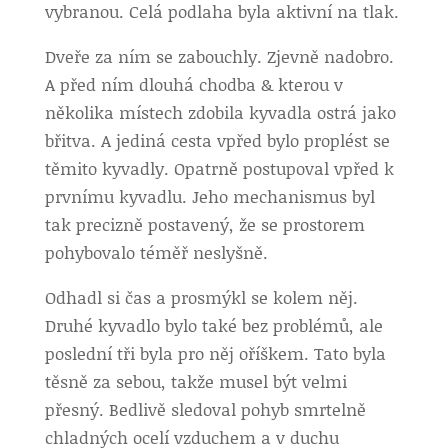
vybranou. Celá podlaha byla aktivní na tlak.
Dveře za ním se zabouchly. Zjevně nadobro.
A před ním dlouhá chodba & kterou v
několika místech zdobila kyvadla ostrá jako
břitva. A jediná cesta vpřed bylo proplést se
těmito kyvadly. Opatrně postupoval vpřed k
prvnímu kyvadlu. Jeho mechanismus byl
tak precizně postavený, že se prostorem
pohybovalo téměř neslyšně.
Odhadl si čas a prosmýkl se kolem něj.
Druhé kyvadlo bylo také bez problémů, ale
poslední tři byla pro něj oříškem. Tato byla
těsně za sebou, takže musel být velmi
přesný. Bedlivě sledoval pohyb smrtelně
chladných ocelí vzduchem a v duchu