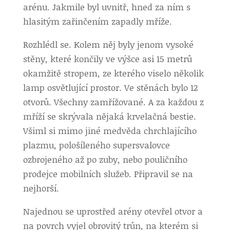
arénu. Jakmile byl uvnitř, hned za ním s
hlasitým zařinčením zapadly mříže.
Rozhlédl se. Kolem něj byly jenom vysoké
stěny, které končily ve výšce asi 15 metrů
okamžitě stropem, ze kterého viselo několik
lamp osvětlující prostor. Ve stěnách bylo 12
otvorů. Všechny zamřížované. A za každou z
mříží se skrývala nějaká krvelačná bestie.
Všiml si mimo jiné medvěda chrchlajícího
plazmu, pološíleného supersvalovce
ozbrojeného až po zuby, nebo pouličního
prodejce mobilních služeb. Připravil se na
nejhorší.
Najednou se uprostřed arény otevřel otvor a
na povrch vyjel obrovitý trůn, na kterém si