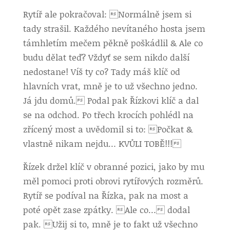
Rytíř ale pokračoval: Normálně jsem si
tady strašil. Každého nevítaného hosta jsem
támhletím mečem pěkně poškádlil & Ale co
budu dělat teď? Vždyť se sem nikdo další
nedostane! Víš ty co? Tady máš klíč od
hlavních vrat, mně je to už všechno jedno.
Já jdu domů. Podal pak Řízkovi klíč a dal
se na odchod. Po třech krocích pohlédl na
zřícený most a uvědomil si to: Počkat &
vlastně nikam nejdu… KVŮLI TOBĚ!!!
Řízek držel klíč v obranné pozici, jako by mu
měl pomoci proti obrovi rytířových rozměrů.
Rytíř se podíval na Řízka, pak na most a
poté opět zase zpátky. Ale co… dodal
pak. Užij si to, mně je to fakt už všechno