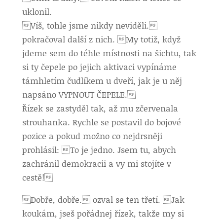
uklonil.
Víš, tohle jsme nikdy neviděli.
pokračoval další z nich. My totiž, když
jdeme sem do téhle místnosti na šichtu, tak
si ty čepele po jejich aktivaci vypínáme
támhletím čudlíkem u dveří, jak je u něj
napsáno VYPNOUT ČEPELE.
Řízek se zastyděl tak, až mu zčervenala
strouhanka. Rychle se postavil do bojové
pozice a pokud možno co nejdrsněji
prohlásil: To je jedno. Jsem tu, abych
zachránil demokracii a vy mi stojíte v
cestě!
Dobře, dobře. ozval se ten třetí. Jak
koukám, jseš pořádnej řízek, takže my si