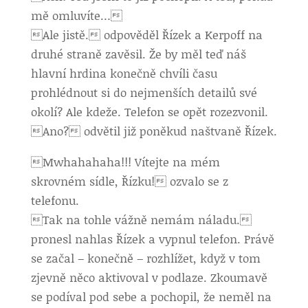
mě omluvíte…
Ale jistě. odpověděl Řízek a Kerpoff na
druhé straně zavěsil. Že by měl teď náš
hlavní hrdina konečně chvíli času
prohlédnout si do nejmenších detailů své
okolí? Ale kdeže. Telefon se opět rozezvonil.
Ano? odvětil již poněkud naštvaně Řízek.
Mwhahahaha!!! Vítejte na mém
skrovném sídle, Řízku! ozvalo se z
telefonu.
Tak na tohle vážně nemám náladu.
pronesl nahlas Řízek a vypnul telefon. Právě
se začal – konečně – rozhlížet, když v tom
zjevně něco aktivoval v podlaze. Zkoumavě
se podíval pod sebe a pochopil, že neměl na