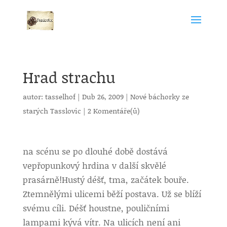
Hrad strachu
autor:
tasselhof
|
Dub 26, 2009
|
Nové báchorky ze
starých Tasslovic
|
2 Komentáře(ů)
na scénu se po dlouhé době dostává
vepřopunkový hrdina v další skvělé
prasárně!
Hustý déšť, tma, začátek bouře.
Ztemnělými ulicemi běží postava. Už se blíží
svému cíli. Déšť houstne, pouličními
lampami kývá vítr. Na ulicích není ani