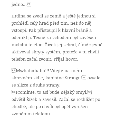
jedno…
Hrdina se zvedl ze země a ještě jednou si
prohlédl celý hrad před tím, než do něj
vstoupí. Pak přistoupil k hlavní bráně a
odemkl ji. Těsně za vchodem byl zavěšen
mobilní telefon. Řízek jej sebral, čímž zjevně
aktivoval skrytý systém, protože v tu chvíli
telefon začal zvonit. Přijal hovor.
Mwhahahaha!!! Vítejte na mém
skrovném sídle, kapitáne Strongu! ozvalo
se slizce z druhé strany.
Promiňte, to asi bude nějaký omyl.
odvětil Řízek a zavěsil. Začal se rozhlížet po
chodbě, ale po chvíli byl opět vyrušen
zvoněním telefonu.