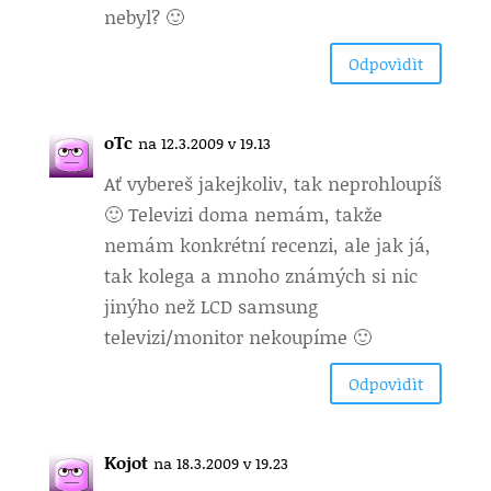
nebyl? 🙂
Odpovìdìt
oTc
na 12.3.2009 v 19.13
Ať vybereš jakejkoliv, tak neprohloupíš
🙂 Televizi doma nemám, takže
nemám konkrétní recenzi, ale jak já,
tak kolega a mnoho známých si nic
jinýho než LCD samsung
televizi/monitor nekoupíme 🙂
Odpovìdìt
Kojot
na 18.3.2009 v 19.23