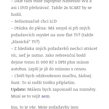
– Dále tam bude zapojeno Nintendo Wii a
asi i DVD přehrávač. Takže 2x SCART by se
hodil.
– Jednoznačně chci LCD
– Otázka do pléna: Má smysl si při mých
požadavcích myslet na non-flat TV? (takže
„klasická“ TV?)
– Z hlediska mých požadavků nechci utrácet
víc, než je nutno. Jako referenční bodd
dejme tomu 15 000 Kč s DPH plus mínus
autobus. Lepší je jít do mínusu s cenou.
– Chtěl bych odzkoušenou značku, žádnej
šunt. To si radši trošku připlatím.
Update:
Málem bych zapomněl na rozměry.
Musí se to vejít
sem
Inu, to je vše. Moje požadavky jsou