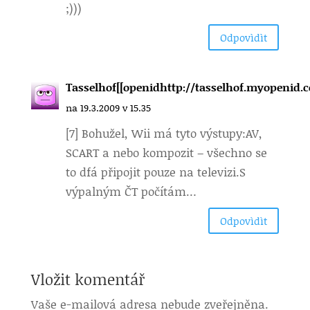
;)))
Odpovìdìt
Tasselhof[[openidhttp://tasselhof.myopenid.c
na 19.3.2009 v 15.35
[7] Bohužel, Wii má tyto výstupy:AV,
SCART a nebo kompozit – všechno se
to dfá připojit pouze na televizi.S
výpalným ČT počítám…
Odpovìdìt
Vložit komentář
Vaše e-mailová adresa nebude zveřejněna.