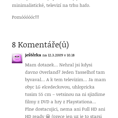
minimalistické, televizí na trhu hafo.
Pomóóóóóc!!!
8 Komentáře(ů)
ještěrka
na 12.3.2009 v 10.18
Mam dotazek… Nehral jsi kdysi
davno Overland? Jeden Tasselhof tam
byvaval… A k tem televizim… Ja mam
obyc LG elcedeckovou, uhlopricka
tusim 55 cm – vetsinou na ni sjizdime
filmy z DVD a hry z Playstationa…
Plne dostacujici, nema ani Full HD ani
HD ready 😀 (prece jen uz je to starsi