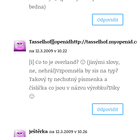
bedna)
Odpovìdìt
Tasselhof[[openidhttp://tasselhof.myopenid.c
na 12.3.2009 v 10.22
[1] Co to je overland? 🙂 (jinými slovy,
ne, nehrál)Vzpomněla by sis na typ?
Takový ty nechutný písmenka a
číslíčka co jsou v názvu výrobku?Díky
🙂
Odpovìdìt
ještěrka
na 12.3.2009 v 10.26