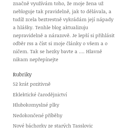
značně využívám toho, že moje žena už
nebloguje tak pravidelně, jak to dělávala, a
tudíž zcela beztrestně vykrádám její nápady
a hlášky. Tenhle blog aktualizuju
nepravidelně a nárazově. Je lepší si přihlásit
odběr rss a číst si moje články o všem a o
ničem. Tak se hezky bavte a …. Hlavně
nikam nepřepínejte
Rubriky
52 krát pozitivně
Eklektické čarodějnictví
Hlubokomyslné plky
Nedokončené příběhy
Nové báchorky ze starých Tasslovic