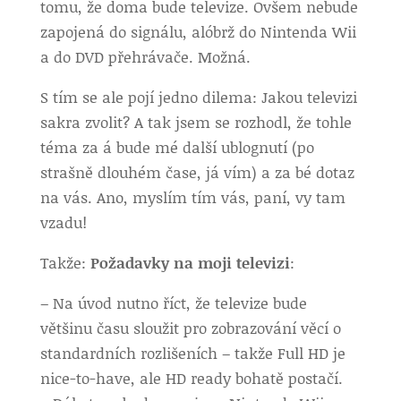
tomu, že doma bude televize. Ovšem nebude
zapojená do signálu, alóbrž do Nintenda Wii
a do DVD přehrávače. Možná.
S tím se ale pojí jedno dilema: Jakou televizi
sakra zvolit? A tak jsem se rozhodl, že tohle
téma za á bude mé další ublognutí (po
strašně dlouhém čase, já vím) a za bé dotaz
na vás. Ano, myslím tím vás, paní, vy tam
vzadu!
Takže:
Požadavky na moji televizi
:
– Na úvod nutno říct, že televize bude
většinu času sloužit pro zobrazování věcí o
standardních rozlišeních – takže Full HD je
nice-to-have, ale HD ready bohatě postačí.