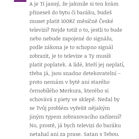
A je Ti jasný, že jakmile si ten krám
přineseš do bytu či baráku, budeš
muset platit 100Kč měsíčně České
televizi? Nejde totiž o to, jestli to bude
nebo nebude zapojené do signálu,
podle zákona je to schopno signál
zobrazit, je to televize a Ty musíš
platit poplatek. A lidé, kteří jej neplatí,
třeba já, jsou snadno detekovatelní –
proto nemám v bytě ani starého
černobílého Merkura, kterého si
schovává z piety ve sklepě. Nedal by
se Tvůj problém vyřešit nějakým
jiným typem zobrazovacího zařízení?
No, prostě, já bych televizi do baráku
netahal ani za prase. Satan s Tebou.