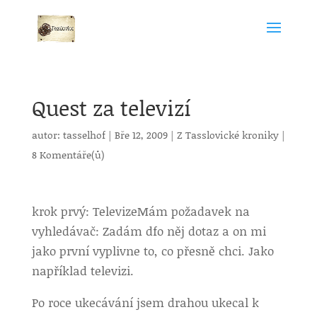
Quest za televizí
autor:
tasselhof
|
Bře 12, 2009
|
Z Tasslovické kroniky
|
8 Komentáře(ů)
krok prvý: Televize
Mám požadavek na
vyhledávač: Zadám dfo něj dotaz a on mi
jako první vyplivne to, co přesně chci. Jako
například televizi.
Po roce ukecávání jsem drahou ukecal k