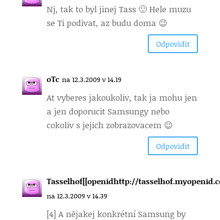
Nj, tak to byl jinej Tass 🙂 Hele muzu
se Ti podivat, az budu doma 😉
Odpovìdìt
oTc
na 12.3.2009 v 14.19
At vyberes jakoukoliv, tak ja mohu jen
a jen doporucit Samsungy nebo
cokoliv s jejich zobrazovacem 😉
Odpovìdìt
Tasselhof[[openidhttp://tasselhof.myopenid.c
na 12.3.2009 v 14.39
[4] A nějakej konkrétní Samsung by