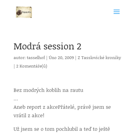
Modrá session 2
autor:
tasselhof
|
Úno 20, 2009
|
Z Tasslovické kroniky
|
2 Komentáře(ů)
Bez modrých koblih na rautu
…
Aneb report z akce
Přátelé, právě jsem se
vrátil z akce!
Už jsem se o tom pochlubil a teď to ještě