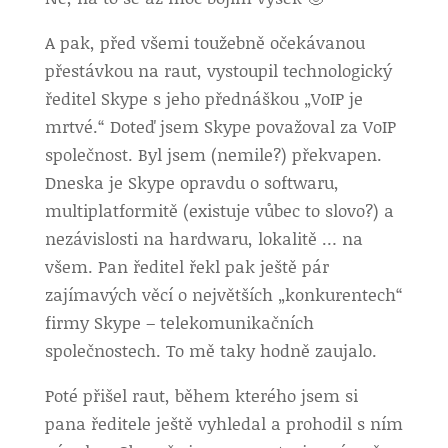
A pak, před všemi toužebně očekávanou
přestávkou na raut, vystoupil technologický
ředitel Skype s jeho přednáškou „VoIP je
mrtvé.“ Doteď jsem Skype považoval za VoIP
společnost. Byl jsem (nemile?) překvapen.
Dneska je Skype opravdu o softwaru,
multiplatformitě (existuje vůbec to slovo?) a
nezávislosti na hardwaru, lokalitě … na
všem. Pan ředitel řekl pak ještě pár
zajímavých věcí o největších „konkurentech“
firmy Skype – telekomunikačních
společnostech. To mě taky hodně zaujalo.
Poté přišel raut, během kterého jsem si
pana ředitele ještě vyhledal a prohodil s ním