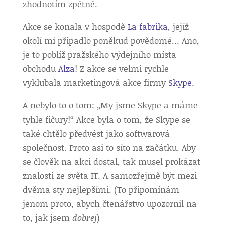
zhodnotím zpětně.
Akce se konala v hospodě
La fabrika
, jejíž
okolí mi připadlo poněkud povědomé… Ano,
je to poblíž pražského výdejního místa
obchodu
Alza
! Z akce se velmi rychle
vyklubala marketingová akce firmy
Skype
.
A nebylo to o tom: „My jsme Skype a máme
tyhle fičury!“ Akce byla o tom, že Skype se
také chtělo předvést jako softwarová
společnost. Proto asi to síto na začátku. Aby
se člověk na akci dostal, tak musel prokázat
znalosti ze světa IT. A samozřejmě být mezi
dvěma sty nejlepšími. (To připomínám
jenom proto, abych čtenářstvo upozornil na
to, jak jsem
dobrej
)