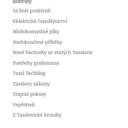
Rubriky
52 krát pozitivně
Eklektické čarodějnictví
Hlubokomyslné plky
Nedokončené příběhy
Nové báchorky ze starých Tasslovic
Postřehy grafomana
Tassl Techblog
Tasslovy zákony
Trapné pokusy
Vepřotrek
Z Tasslovické kroniky