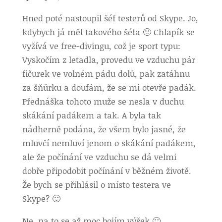
Hned poté nastoupil šéf testerů od Skype. Jo,
kdybych já měl takového šéfa 🙂 Chlapík se
vyžívá ve free-divingu, což je sport typu:
Vyskočím z letadla, provedu ve vzduchu pár
fičurek ve volném pádu dolů, pak zatáhnu
za šňůrku a doufám, že se mi otevře padák.
Přednáška tohoto muže se nesla v duchu
skákání padákem a tak. A byla tak
nádherně podána, že všem bylo jasné, že
mluvčí nemluví jenom o skákání padákem,
ale že počínání ve vzduchu se dá velmi
dobře připodobit počínání v běžném životě.
Že bych se přihlásil o místo testera ve
Skype? 🙂
Ne, na to se až moc bojím výšek 🙂