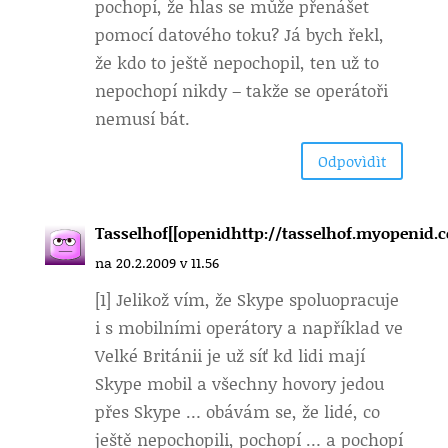
pochopí, že hlas se může přenášet
pomocí datového toku? Já bych řekl,
že kdo to ještě nepochopil, ten už to
nepochopí nikdy – takže se operátoři
nemusí bát.
Odpovìdìt
Tasselhof[[openidhttp://tasselhof.myopenid.c
na 20.2.2009 v 11.56
[1] Jelikož vím, že Skype spoluopracuje
i s mobilními operátory a například ve
Velké Británii je už síť kd lidi mají
Skype mobil a všechny hovory jedou
přes Skype … obávám se, že lidé, co
ještě nepochopili, pochopí … a pochopí