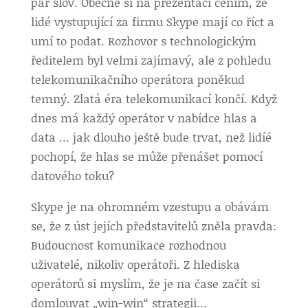
pár slov. Obecně si na prezentaci cením, že
lidé vystupující za firmu Skype mají co říct a
umí to podat. Rozhovor s technologickým
ředitelem byl velmi zajímavý, ale z pohledu
telekomunikačního operátora poněkud
temný. Zlatá éra telekomunikací končí. Když
dnes má každý operátor v nabídce hlas a
data … jak dlouho ještě bude trvat, než lidíé
pochopí, že hlas se může přenášet pomocí
datového toku?
Skype je na ohromném vzestupu a obávám
se, že z úst jejích představitelů zněla pravda:
Budoucnost komunikace rozhodnou
uživatelé, nikoliv operátoři. Z hlediska
operátorů si myslím, že je na čase začít si
domlouvat „win-win“ strategii…