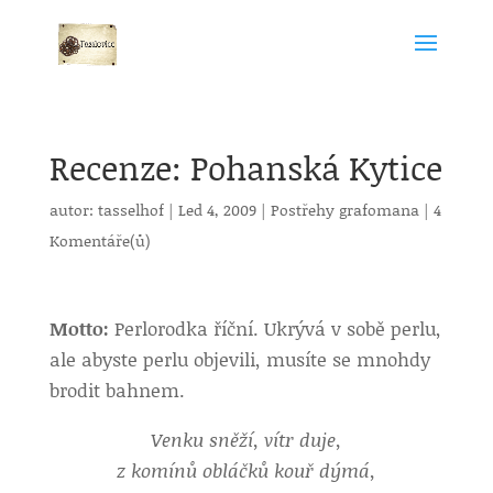
Recenze: Pohanská Kytice
autor:
tasselhof
|
Led 4, 2009
|
Postřehy grafomana
|
4
Komentáře(ů)
Motto:
Perlorodka říční. Ukrývá v sobě perlu,
ale abyste perlu objevili, musíte se mnohdy
brodit bahnem.
Venku sněží, vítr duje,
z komínů obláčků kouř dýmá,