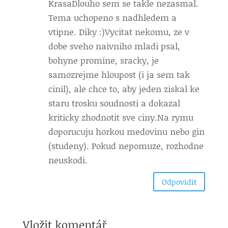
Krasa
Dlouho sem se takle nezasmal.
Tema uchopeno s nadhledem a
vtipne. Diky :)Vycitat nekomu, ze v
dobe sveho naivniho mladi psal,
bohyne promine, sracky, je
samozrejme hloupost (i ja sem tak
cinil), ale chce to, aby jeden ziskal ke
staru trosku soudnosti a dokazal
kriticky zhodnotit sve ciny.Na rymu
doporucuju horkou medovinu nebo gin
(studeny). Pokud nepomuze, rozhodne
neuskodi.
Odpovìdìt
Vložit komentář