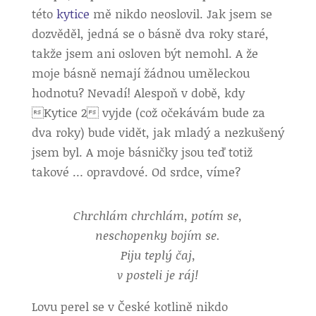
této
kytice
mě nikdo neoslovil. Jak jsem se
dozvěděl, jedná se o básně dva roky staré,
takže jsem ani osloven být nemohl. A že
moje básně nemají žádnou uměleckou
hodnotu? Nevadí! Alespoň v době, kdy
Kytice 2 vyjde (což očekávám bude za
dva roky) bude vidět, jak mladý a nezkušený
jsem byl. A moje básničky jsou teď totiž
takové … opravdové. Od srdce, víme?
Chrchlám chrchlám, potím se,
neschopenky bojím se.
Piju teplý čaj,
v posteli je ráj!
Lovu perel se v České kotlině nikdo