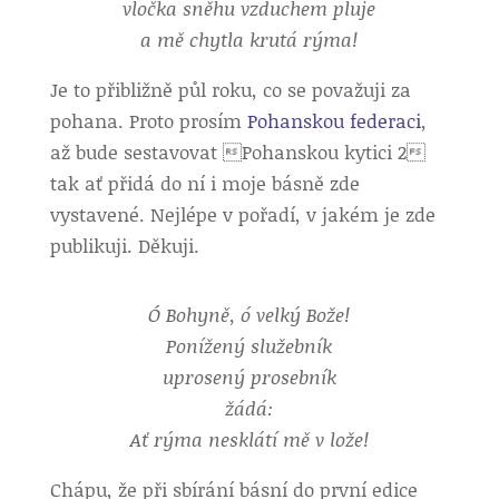
vločka sněhu vzduchem pluje
a mě chytla krutá rýma!
Je to přibližně půl roku, co se považuji za
pohana. Proto prosím
Pohanskou federaci
,
až bude sestavovat Pohanskou kytici 2
tak ať přidá do ní i moje básně zde
vystavené. Nejlépe v pořadí, v jakém je zde
publikuji. Děkuji.
Ó Bohyně, ó velký Bože!
Ponížený služebník
uprosený prosebník
žádá:
Ať rýma nesklátí mě v lože!
Chápu, že při sbírání básní do první edice