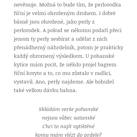
nevěnuje. Možná to bude tím, že perlorodka
říční je velmi ohroženým druhem. I dobré
básně jsou ohrožené, jako perly z
perlorodek. A pokud se někomu podaří přeci
jenom ty perly sesbírat a udělat z nich
přenádherný náhrdelník, potom je prakticky
každý ohromený výsledkem. U pohanské
kytice mám pocit, že někdo projel bagrem
říční koryto a to, co mu zůstalo v radlici,
vystavil. Ano, perly najdeme. Ale bohužel
také velkou dávku bahna.
Skládám verše pohanské
nejsou vůbec satanské
Chci to najít vytištěné
komu mám vlézt do prdele?