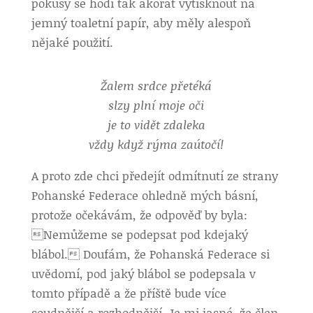
pokusy se hodí tak akorát vytisknout na
jemný toaletní papír, aby měly alespoň
nějaké použití.
Žalem srdce přetéká
slzy plní moje oči
je to vidět zdaleka
vždy když rýma zaútočí!
A proto zde chci předejít odmítnutí ze strany
Pohanské Federace ohledně mých básní,
protože očekávám, že odpověď by byla:
Nemůžeme se podepsat pod kdejaký
blábol. Doufám, že Pohanská Federace si
uvědomí, pod jaký blábol se podepsala v
tomto případě a že příště bude více
soudnější a rozhodnější. Je mi jasné, že člen