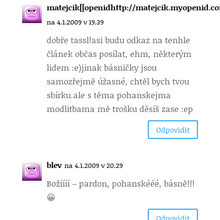
matejcik[[openidhttp://matejcik.myopenid.co
na 4.1.2009 v 19.39
dobře tassl!asi budu odkaz na tenhle
článek občas posílat, ehm, některým
lidem :e)jinak básničky jsou
samozřejmě úžasné, chtěl bych tvou
sbírku.ale s těma pohanskejma
modlitbama mě trošku děsíš zase :ep
Odpovìdìt
blev
na 4.1.2009 v 20.29
Božíííí – pardon, pohanskééé, básně!!!
😀
Odpovìdìt