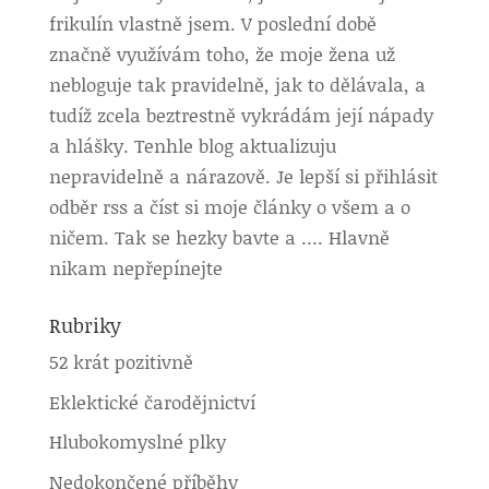
frikulín vlastně jsem. V poslední době
značně využívám toho, že moje žena už
nebloguje tak pravidelně, jak to dělávala, a
tudíž zcela beztrestně vykrádám její nápady
a hlášky. Tenhle blog aktualizuju
nepravidelně a nárazově. Je lepší si přihlásit
odběr rss a číst si moje články o všem a o
ničem. Tak se hezky bavte a …. Hlavně
nikam nepřepínejte
Rubriky
52 krát pozitivně
Eklektické čarodějnictví
Hlubokomyslné plky
Nedokončené příběhy