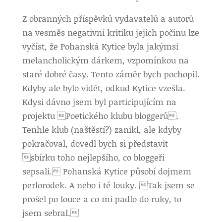
Z obranných příspěvků vydavatelů a autorů
na vesměs negativní kritiku jejich počinu lze
vyčíst, že Pohanská Kytice byla jakýmsi
melancholickým dárkem, vzpomínkou na
staré dobré časy. Tento záměr bych pochopil.
Kdyby ale bylo vidět, odkud Kytice vzešla.
Kdysi dávno jsem byl participujícím na
projektu Poetického klubu bloggerů.
Tenhle klub (naštěstí?) zanikl, ale kdyby
pokračoval, dovedl bych si představit
sbírku toho nejlepšího, co bloggeři
sepsali. Pohanská Kytice působí dojmem
perlorodek. A nebo i té louky. Tak jsem se
prošel po louce a co mi padlo do ruky, to
jsem sebral.