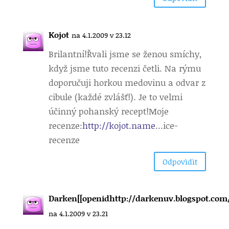
Kojot
na 4.1.2009 v 23.12
Brilantní!
Řvali jsme se ženou smíchy,
když jsme tuto recenzi četli. Na rýmu
doporučuji horkou medovinu a odvar z
cibule (každé zvlášť!). Je to velmi
účinný pohanský recept!Moje
recenze:
http://kojot.name
…ice-
recenze
Odpovìdìt
Darken[[openidhttp://darkenuv.blogspot.com/
na 4.1.2009 v 23.21