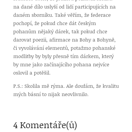
na dané dílo uslyší od lidí participujících na
daném sborníku. Také věřím, že federace
pochopí, že pokud chce dát českým
pohanům nějaký dárek, tak pokud chce
darovat poezii, afirmace na Bohy a Bohyně,
či vyvolávání elementů, potažmo pohanské
modlitby by byly přesně tím dárkem, který
by mne jako začínajícího pohana nejvíce
oslovil a potěšil.
P.S.: Skolila mě rýma. Ale doufám, že kvalitu
mých básní to nijak neovlivnilo.
4 Komentáře(ů)