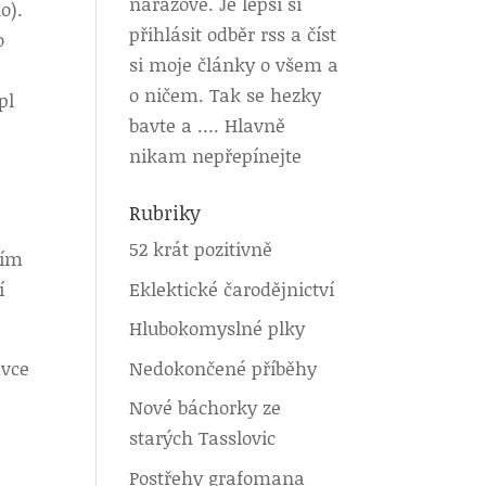
nárazově. Je lepší si
o).
přihlásit odběr rss a číst
o
si moje články o všem a
o ničem. Tak se hezky
pl
bavte a …. Hlavně
nikam nepřepínejte
Rubriky
52 krát pozitivně
jím
Eklektické čarodějnictví
í
Hlubokomyslné plky
Nedokončené příběhy
ávce
Nové báchorky ze
starých Tasslovic
Postřehy grafomana