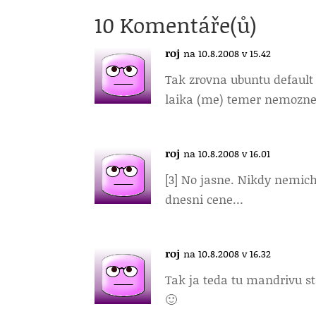
10 Komentáře(ů)
roj
na 10.8.2008 v 15.42
Tak zrovna ubuntu default 
laika (me) temer nemozn
roj
na 10.8.2008 v 16.01
[3] No jasne. Nikdy nemich
dnesni cene…
roj
na 10.8.2008 v 16.32
Tak ja teda tu mandrivu s
🙂