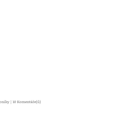
roniky
|
10 Komentáře(ů)