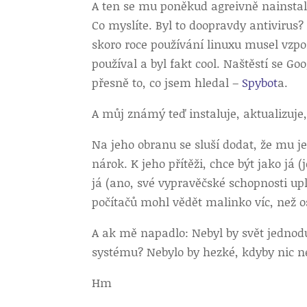
A ten se mu poněkud agreivně nainstalo
Co myslíte. Byl to doopravdy antivirus? 
skoro roce používání linuxu musel vzp
používal a byl fakt cool. Naštěstí se G
přesně to, co jsem hledal –
Spybot
a.
A můj známý teď instaluje, aktualizuj
Na jeho obranu se sluší dodat, že mu j
nárok. K jeho přítěži, chce být jako já 
já (ano, své vypravěčské schopnosti upl
počítačů mohl vědět malinko víc, než 
A ak mě napadlo: Nebyl by svět jednodu
systému? Nebylo by hezké, kdyby nic n
Hm