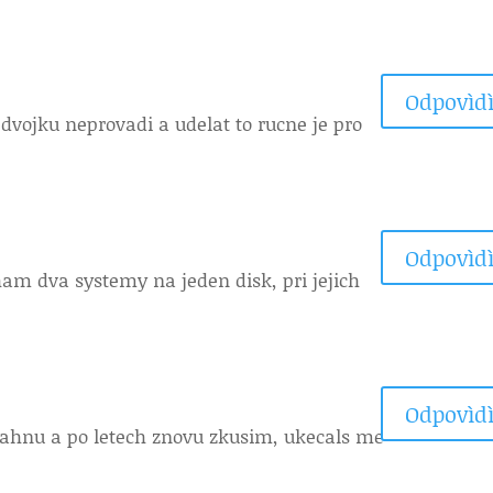
Odpovìdì
dvojku neprovadi a udelat to rucne je pro
e
Odpovìdì
am dva systemy na jeden disk, pri jejich
Odpovìdì
tahnu a po letech znovu zkusim, ukecals me