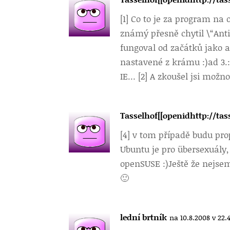
[1] Co to je za program na
známý přesně chytil \“Antiv
fungoval od začátků jako 
nastavené z krámu :)ad 3.
IE… [2] A zkoušel jsi možnos
Tasselhof[[openidhttp://ta
[4] v tom případě budu pr
Ubuntu je pro übersexuály, 
openSUSE :)Ještě že nejse
🙂
lední brtník
na 10.8.2008 v 22.