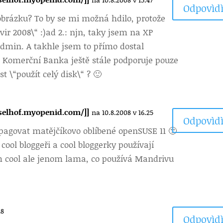
Odpovìdì
 obrázku? To by se mi možná hdilo, protože
ir 2008\“ :)ad 2.: njn, taky jsem na XP
admin. A takhle jsem to přímo dostal
: Komerční Banka ještě stále podporuje pouze
t \“použít celý disk\“ ? 🙂
sselhof.myopenid.com/]]
na 10.8.2008 v 16.25
Odpovìdì
opagovat matějčíkovo oblíbené openSUSE 11 🙂
cool bloggeři a cool bloggerky používají
m cool ale jenom lama, co používá Mandrivu
48
Odpovìdì