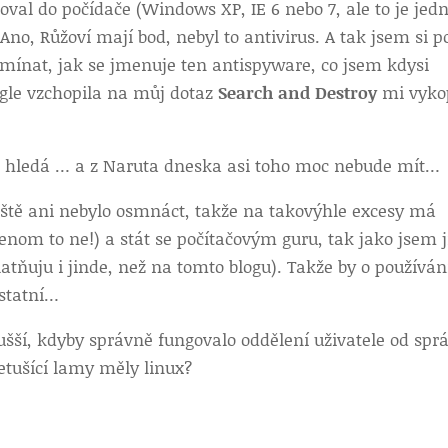
val do počídače (Windows XP, IE 6 nebo 7, ale to je jedn
Ano, Růžoví mají bod, nebyl to antivirus. A tak jsem si p
omínat, jak se jmenuje ten antispyware, co jsem kdysi
oogle vzchopila na můj dotaz
Search and Destroy
mi vyko
e, hledá … a z Naruta dneska asi toho moc nebude mít…
eště ani nebylo osmnáct, takže na takovýhle excesy má
(jenom to ne!) a stát se počítačovým guru, tak jako jsem 
atňuju i jinde, než na tomto blogu). Takže by o používán
ostatní…
šší, kdyby správně fungovalo oddělení uživatele od spr
etušící lamy měly linux?