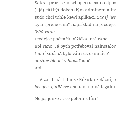
Sakra, proč jsem schopen si sám odpo
(i já) cítí být dokonalým adminem a in
sudo chci tuhle kewl aplikaci.
Zadej hes
byla „přenesena“ například na prodejce,
3:00 ráno
Prodejce počítačů Růžička. Bré ráno.
Bré ráno. Já bych potřeboval nainstalov
tlumí smích
A bylo vám už osmnáct?
snižuje hloubku hlasu
Jasně.
atd.
… A za čtrnáct dní se Růžička zblázní, 
keygen-gtaIV.exe
asi není úplně legální
No jo, jenže … co potom s tím?