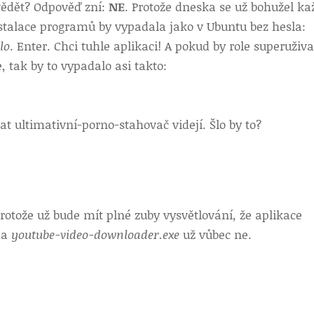
vědět? Odpověď zní:
NE
. Protože dneska se už bohužel ka
stalace programů by vypadala jako v Ubuntu bez hesla:
lo
. Enter. Chci tuhle aplikaci! A pokud by role superuživa
 tak by to vypadalo asi takto:
at ultimativní-porno-stahovač videjí. Šlo by to?
protože už bude mít plné zuby vysvětlování, že aplikace
 a
youtube-video-downloader.exe
už vůbec ne.