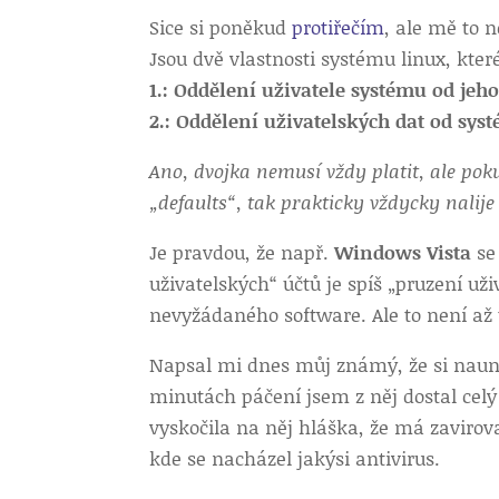
Sice si poněkud
protiřečím
, ale mě to 
Jsou dvě vlastnosti systému linux, kter
1.: Oddělení uživatele systému od jeh
2.: Oddělení uživatelských dat od sys
Ano, dvojka nemusí vždy platit, ale pok
„defaults“, tak prakticky vždycky nalij
Je pravdou, že např.
Windows Vista
se 
uživatelských“ účtů je spíš „pruzení už
nevyžádaného software. Ale to není až 
Napsal mi dnes můj známý, že si naunst
minutách páčení jsem z něj dostal celý
vyskočila na něj hláška, že má zavirov
kde se nacházel jakýsi antivirus.