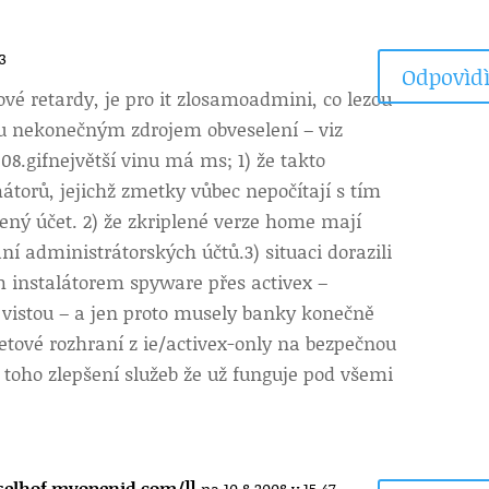
33
Odpovìdì
é retardy, je pro it zlo
samoadmini, co lezou
u nekonečným zdrojem obveselení – viz
08.gifnejvětší vinu má ms; 1) že takto
torů, jejichž zmetky vůbec nepočítají s tím
ený účet. 2) že zkriplené verze home mají
í administrátorských účtů.3) situaci dorazili
 instalátorem spyware přes activex –
 vistou – a jen proto musely banky konečně
etové rozhraní z ie/activex-only na bezpečnou
 z toho zlepšení služeb že už funguje pod všemi
sselhof.myopenid.com/]]
na 10.8.2008 v 15.47