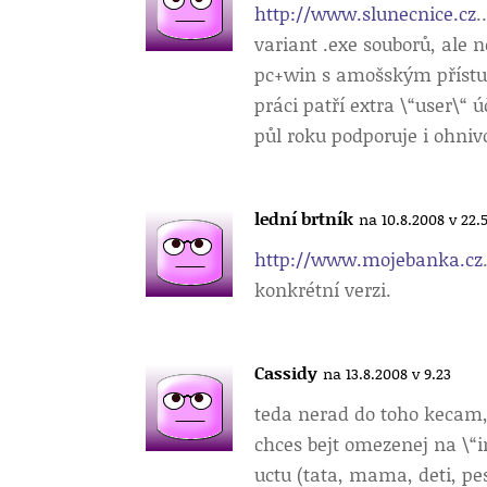
http://www.slunecnice.cz
…
variant .exe souborů, ale 
pc+win s amošským přístup
práci patří extra \“user\“ ú
půl roku podporuje i ohni
lední brtník
na 10.8.2008 v 22.
http://www.mojebanka.cz
konkrétní verzi.
Cassidy
na 13.8.2008 v 9.23
teda nerad do toho kecam, 
chces bejt omezenej na \“in
uctu (tata, mama, deti, p