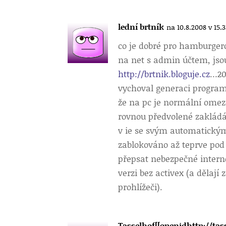
lední brtník
na 10.8.2008 v 15.
co je dobré pro hamburgerov
na net s admin účtem, jso
http://brtnik.bloguje.cz
…20
vychoval generaci programá
že na pc je normální omez
rovnou předvolené zakládán
v ie se svým automatickým
zablokováno až teprve pod
přepsat nebezpečné intern
verzi bez activex (a dělají
prohlížeči).
Tasselhof[[openidhttp://ta