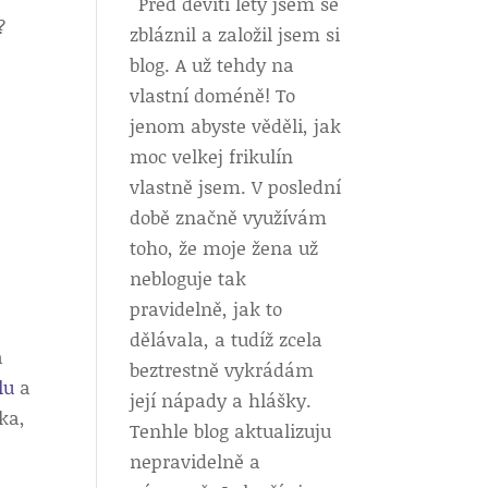
Před devíti lety jsem se
?
zbláznil a založil jsem si
blog. A už tehdy na
vlastní doméně! To
jenom abyste věděli, jak
moc velkej frikulín
vlastně jsem. V poslední
době značně využívám
toho, že moje žena už
nebloguje tak
pravidelně, jak to
dělávala, a tudíž zcela
a
beztrestně vykrádám
lu
a
její nápady a hlášky.
ka,
Tenhle blog aktualizuju
nepravidelně a