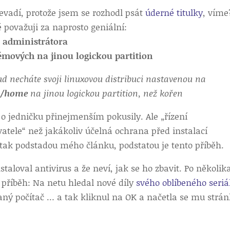
nevadí, protože jsem se rozhodl psát
úderné titulky
, víme
é považuji za naprosto geniální:
o administrátora
témových na jinou logickou partition
ud necháte svoji linuxovou distribuci nastavenou na
e
/home
na jinou logickou partition, než kořen
o jedničku přinejmenším pokusily. Ale „řízení
ivatele“ než jakákoliv účelná ochrana před instalací
tak podstadou mého článku, podstatou je tento příběh.
aloval antivirus a že neví, jak se ho zbavit. Po několik
 příběh: Na netu hledal nové díly
svého oblíbeného seriá
aný počítač … a tak kliknul na OK a načetla se mu strán