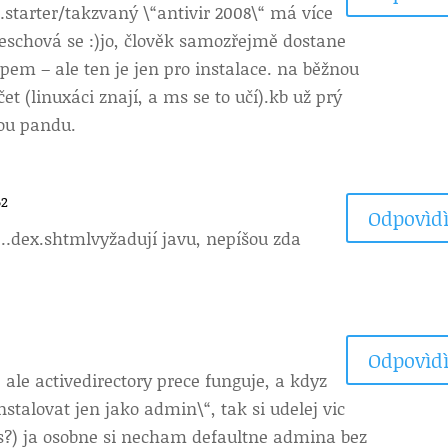
starter/takzvaný \“antivir 2008\“ má více
neschová se :)jo, člověk samozřejmě dostane
em – ale ten je jen pro instalace. na běžnou
čet (linuxáci znají, a ms se to učí).kb už prý
vou pandu.
52
Odpovìdì
…dex.shtmlvyžadují javu, nepíšou zda
Odpovìdì
ale activedirectory prece funguje, a kdyz
stalovat jen jako admin\“, tak si udelej vic
es?) ja osobne si necham defaultne admina bez