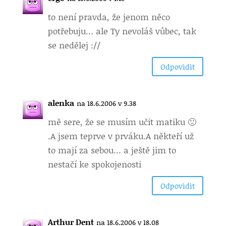
to není pravda, že jenom něco
potřebuju… ale Ty nevoláš vůbec, tak
se nedělej ://
Odpovìdìt
alenka
na 18.6.2006 v 9.38
mě sere, že se musím učit matiku 🙁
.A jsem teprve v prváku.A někteří už
to mají za sebou… a ještě jim to
nestačí ke spokojenosti
Odpovìdìt
Arthur Dent
na 18.6.2006 v 18.08