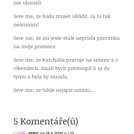
me uhaneli.
Sere me, ze budu muset uklidit. Ja to tak
nesnasim!
Sere me, ze mi jeste stale neprisla pozvanka
na moje promoce.
Sere me, ze Katchaba pracuje na smeny a o
vikendech. Jinak bych prestoupil k ni do
tymu a byla by sranda.
Sere me, ze tohle nejspis smazu…
5 Komentáře(ů)
ergo
na 18.6.2006 v 1.15