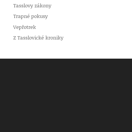
Tasslovy zákony
Trapné pokusy
Vepřotrek
Z Tasslovické kroniky