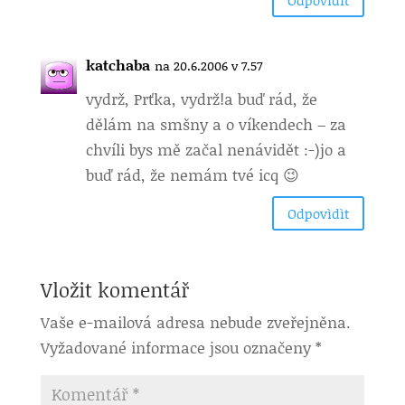
katchaba
na 20.6.2006 v 7.57
vydrž, Prťka, vydrž!a buď rád, že
dělám na smšny a o víkendech – za
chvíli bys mě začal nenávidět :-)jo a
buď rád, že nemám tvé icq 😉
Odpovìdìt
Vložit komentář
Vaše e-mailová adresa nebude zveřejněna.
Vyžadované informace jsou označeny
*