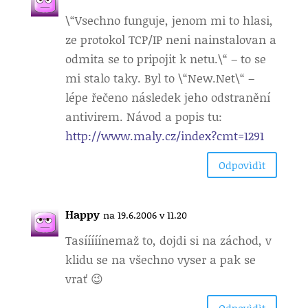
\“Vsechno funguje, jenom mi to hlasi,
ze protokol TCP/IP neni nainstalovan a
odmita se to pripojit k netu.\“ – to se
mi stalo taky. Byl to \“New.Net\“ –
lépe řečeno následek jeho odstranění
antivirem. Návod a popis tu:
http://www.maly.cz/index?cmt=1291
Odpovìdìt
Happy
na 19.6.2006 v 11.20
Tasííííí
nemaž to, dojdi si na záchod, v
klidu se na všechno vyser a pak se
vrať 😉
Odpovìdìt