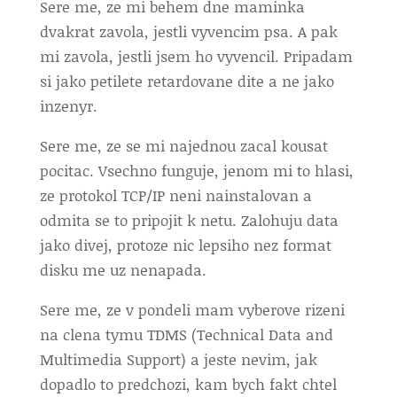
Sere me, ze mi behem dne maminka
dvakrat zavola, jestli vyvencim psa. A pak
mi zavola, jestli jsem ho vyvencil. Pripadam
si jako petilete retardovane dite a ne jako
inzenyr.
Sere me, ze se mi najednou zacal kousat
pocitac. Vsechno funguje, jenom mi to hlasi,
ze protokol TCP/IP neni nainstalovan a
odmita se to pripojit k netu. Zalohuju data
jako divej, protoze nic lepsiho nez format
disku me uz nenapada.
Sere me, ze v pondeli mam vyberove rizeni
na clena tymu TDMS (Technical Data and
Multimedia Support) a jeste nevim, jak
dopadlo to predchozi, kam bych fakt chtel