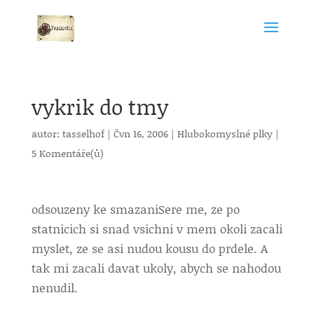
vykrik do tmy
autor:
tasselhof
|
Čvn 16, 2006
|
Hlubokomyslné plky
|
5 Komentáře(ů)
odsouzeny ke smazani
Sere me, ze po
statnicich si snad vsichni v mem okoli zacali
myslet, ze se asi nudou kousu do prdele. A
tak mi zacali davat ukoly, abych se nahodou
nenudil.