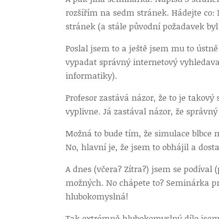
rozšířím na sedm stránek. Hádejte co: N
stránek (a stále původní požadavek byl
Poslal jsem to a ještě jsem mu to ústně
vypadat správný internetový vyhledavač
informatiky).
Profesor zastává názor, že to je takov
vyplivne. Já zastával názor, že správný
Možná to bude tím, že simulace blbce m
No, hlavní je, že jsem to obhájil a dost
A dnes (včera? Zítra?) jsem se podíval 
možných. No chápete to? Seminárka prak
hlubokomyslná!
Tak extrémně hlubokomyslný dílo jsem