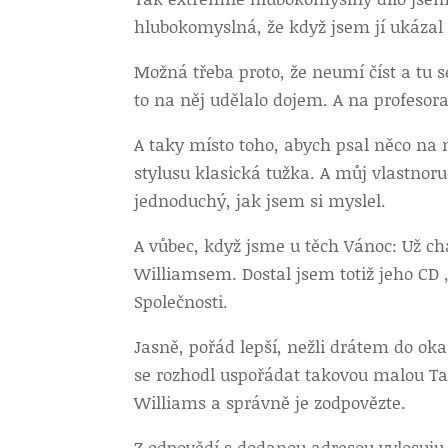
hlubokomyslná, že když jsem jí ukázal 
Možná třeba proto, že neumí číst a tu
to na něj udělalo dojem. A na profeso
A taky místo toho, abych psal něco na 
stylusu klasická tužka. A můj vlastnor
jednoduchý, jak jsem si myslel.
A vůbec, když jsme u těch Vánoc: Už ch
Williamsem. Dostal jsem totiž jeho CD
Společnosti.
Jasně, pořád lepší, nežli drátem do ok
se rozhodl uspořádat takovou malou Ta
Williams a správně je zodpovězte.
Z odpovědí s dodanou adresou vylosuju