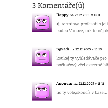
3 Komentáře(ů)
Happy
na 22.12.2005 v 13.11
Jj, termíny
a profesoři s j
budou Vánoce, tak to nějak
ngvadi
na 22.12.2005 v 14.59
koukej ty vyhledávače pro 
počítačový věci extrémě bl
Anonym
na 22.12.2005 v 18.16
no ty vole,
skončíš v base… 