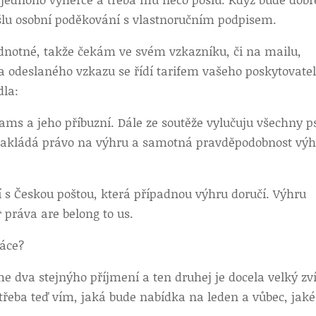
ošlu osobní poděkování s vlastnoručním podpisem.
odnotné, takže čekám ve svém vzkazníku, či na mailu,
a odeslaného vzkazu se řídí tarifem vašeho poskytovatel
dla:
iams a jeho příbuzní. Dále ze soutěže vylučuju všechny p
 nezakládá právo na výhru a samotná pravděpodobnost výh
ní s Českou poštou, která případnou výhru doručí. Výhru
 práva are belong to us.
ráce?
sme dva stejnýho příjmení a ten druhej je docela velký zví
 třeba teď vím, jaká bude nabídka na leden a vůbec, jaké