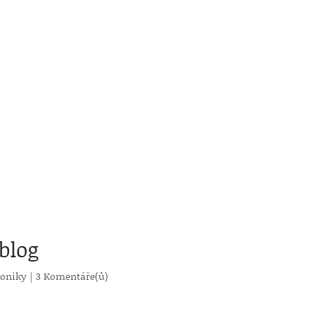
blog
roniky
|
3 Komentáře(ů)