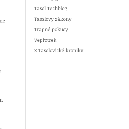
Tassl Techblog
Tasslovy zákony
dně
Trapné pokusy
Vepřotrek
Z Tasslovické kroniky
e
em
e,