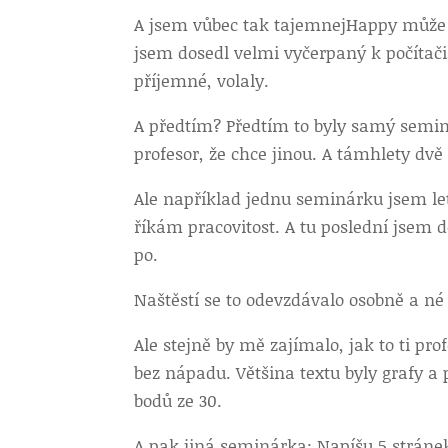
A jsem vůbec tak tajemnej
Happy může p
jsem dosedl velmi vyčerpaný k počítači, 
příjemné, volaly.
A předtím? Předtím to byly samý seminá
profesor, že chce jinou. A támhlety dv
Ale například jednu seminárku jsem le
říkám pracovitost. A tu poslední jsem 
po.
Naštěstí se to odevzdávalo osobně a né
Ale stejně by mě zajímalo, jak to ti p
bez nápadu. Většina textu byly grafy a
bodů ze 30.
A pak jiná seminárka: Napíšu 5 stránek 