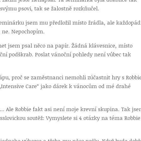
svýmu psovi, tak se žalostně rozkňučel.
 seminárku jsem mu předložil místo žrádla, ale každopá
ra ne. Nepochopím.
net jsem psal něco na papír. Žádná klávesnice, místo
uční podškrab. Poslat vánoční pohledy není vůbec tak
ápu, proč se zaměstnanci nemohli zúčastnit hry s Robbi
 „Intensive Care“ jako dárek k vánocům od mé drahé
a… Ale Robbie fakt asi není moje krevní skupina. Tak js
sslovickou soutěž: Vymyslete si 4 otázky na téma Robbie
 jednoho výherce a třeba mu něco pošlu. Když bude dobř