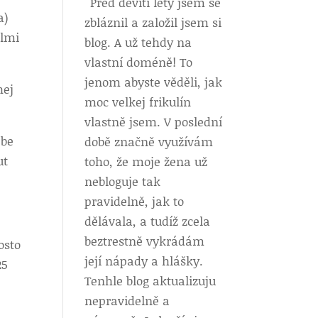
Před devíti lety jsem se
a)
zbláznil a založil jsem si
elmi
blog. A už tehdy na
vlastní doméně! To
jenom abyste věděli, jak
hej
moc velkej frikulín
vlastně jsem. V poslední
ebe
době značně využívám
ut
toho, že moje žena už
nebloguje tak
pravidelně, jak to
dělávala, a tudíž zcela
beztrestně vykrádám
osto
její nápady a hlášky.
25
Tenhle blog aktualizuju
nepravidelně a