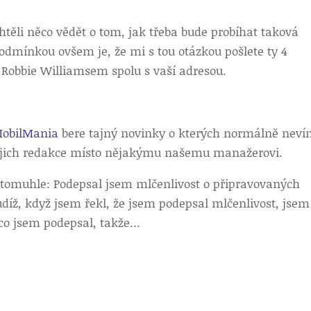
htěli něco vědět o tom, jak třeba bude probíhat taková
 Podmínkou ovšem je, že mi s tou otázkou pošlete ty 4
 Robbie Williamsem spolu s vaší adresou.
obilMania
bere tajný novinky o kterých normálně neví
o jejich redakce místo nějakýmu našemu manažerovi.
k tomuhle: Podepsal jsem mlčenlivost o připravovaných
udíž, když jsem řekl, že jsem podepsal mlčenlivost, jsem
 co jsem podepsal, takže…