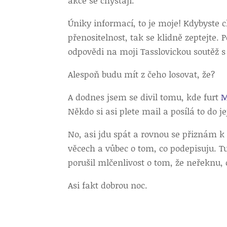
akce se chystají.
Úniky informací, to je moje! Kdybyste c
přenositelnost, tak se klidně zeptejte.
odpovědi na moji Tasslovickou soutěž s
Alespoň budu mít z čeho losovat, že?
A dodnes jsem se divil tomu, kde furt
M
Někdo si asi plete mail a posílá to d
No, asi jdu spát a rovnou se přiznám 
věcech a vůbec o tom, co podepisuju. T
porušil mlčenlivost o tom, že neřeknu,
Asi fakt dobrou noc.