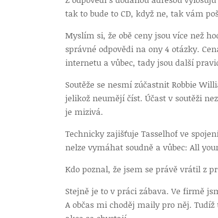
tak to bude to CD, když ne, tak vám p
Myslím si, že obě ceny jsou více než h
správné odpovědi na ony 4 otázky. Cen
internetu a vůbec, tady jsou další pravi
Soutěže se nesmí zúčastnit Robbie Will
jelikož neumějí číst. Účast v soutěži
je mizivá.
Technicky zajišťuje Tasselhof ve spoje
nelze vymáhat soudně a vůbec: All your
Kdo poznal, že jsem se právě vrátil z p
Stejně je to v práci zábava. Ve firmě j
A občas mi choděj maily pro něj. Tudíž