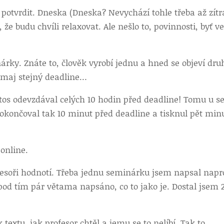
otvrdit. Dneska (Dneska? Nevychází tohle třeba až zítr
že budu chvíli relaxovat. Ale nešlo to, povinnosti, byť v
rky. Znáte to, člověk vyrobí jednu a hned se objeví dru
ě maj stejný deadline…
tos odevzdával celých 10 hodin před deadline! Tomu u s
dokončoval tak 10 minut před deadline a tisknul pět min
 online.
rofesoři hodnotí. Třeba jednu seminárku jsem napsal napr
 pod tím pár větama napsáno, co to jako je. Dostal jsem 
textu, jak profesor chtěl a jemu se to nelíbí. Tak to