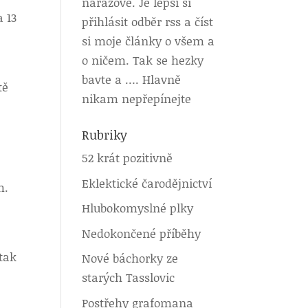
nárazově. Je lepší si
a 13
přihlásit odběr rss a číst
si moje články o všem a
o ničem. Tak se hezky
bavte a …. Hlavně
tě
nikam nepřepínejte
Rubriky
52 krát pozitivně
Eklektické čarodějnictví
m.
Hlubokomyslné plky
Nedokončené příběhy
tak
Nové báchorky ze
starých Tasslovic
Postřehy grafomana