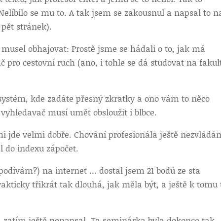
elíbilo se mu to. A tak jsem se zakousnul a napsal to n
 pět stránek).
 musel obhajovat: Prostě jsme se hádali o to, jak má
 pro cestovní ruch (ano, i tohle se dá studovat na fakul
ý systém, kde zadáte přesný zkratky a ono vám to něco
 vyhledavač musí umět obsloužit i blbce.
i jde velmi dobře. Chování profesionála ještě nezvládá
al do indexu zápočet.
(podívám?) na internet … dostal jsem 21 bodů ze sta
ticky třikrát tak dlouhá, jak měla být, a ještě k tomu 
 zatím ještě nenapsal. Ta seminárka byla dokonce tak