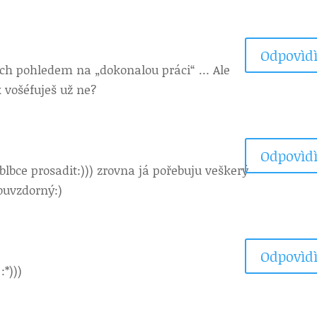
Odpovìdì
ejich pohledem na „dokonalou práci“ … Ale
 vošéfuješ už ne?
Odpovìdì
blbce prosadit:))) zrovna já pořebuju veškerý
buvzdorný:)
Odpovìdì
:*)))