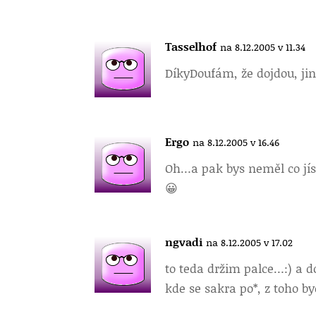
Tasselhof
na 8.12.2005 v 11.34
Díky
Doufám, že dojdou, ji
Ergo
na 8.12.2005 v 16.46
Oh…a pak bys neměl co jíst
😀
ngvadi
na 8.12.2005 v 17.02
to teda držim palce…:) a doc
kde se sakra po*, z toho by