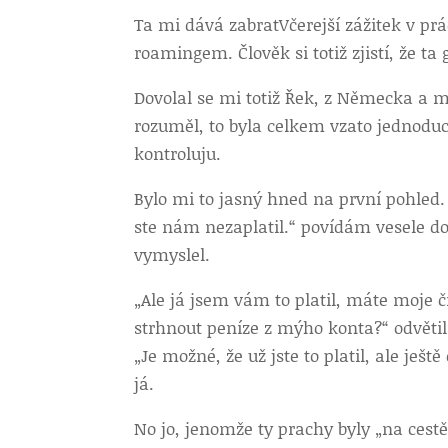
Ta mi dává zabrat
Včerejší zážitek v p
roamingem. Člověk si totiž zjistí, že ta 
Dovolal se mi totiž Řek, z Německa a m
rozuměl, to byla celkem vzato jednoduc
kontroluju.
Bylo mi to jasný hned na první pohled.
ste nám nezaplatil.“ povídám vesele do 
vymyslel.
„Ale já jsem vám to platil, máte moje čí
strhnout peníze z mýho konta?“ odvětil
„Je možné, že už jste to platil, ale ješ
já.
No jo, jenomže ty prachy byly „na cestě