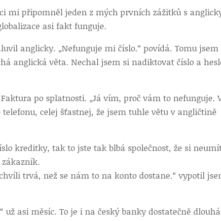
ráci mi připomněl jeden z mých prvních zážitků s anglic
globalizace asi fakt funguje.
luvil anglicky. „Nefunguje mi číslo.“ povídá. Tomu jsem
há anglická věta. Nechal jsem si nadiktovat číslo a hesl
 Faktura po splatnosti. „Já vím, proč vám to nefunguje. 
telefonu, celej šťastnej, že jsem tuhle větu v angličtině
slo kreditky, tak to jste tak blbá společnost, že si neumí
 zákazník.
tě chvíli trvá, než se nám to na konto dostane.“ vypotil js
“ už asi měsíc. To je i na český banky dostatečně dlouhá