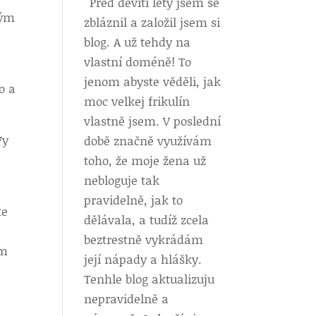
Před devíti lety jsem se
kým
zbláznil a založil jsem si
blog. A už tehdy na
vlastní doméně! To
jenom abyste věděli, jak
o a
moc velkej frikulín
vlastně jsem. V poslední
Vy
době značně využívám
toho, že moje žena už
nebloguje tak
pravidelně, jak to
te
dělávala, a tudíž zcela
beztrestně vykrádám
em
její nápady a hlášky.
Tenhle blog aktualizuju
nepravidelně a