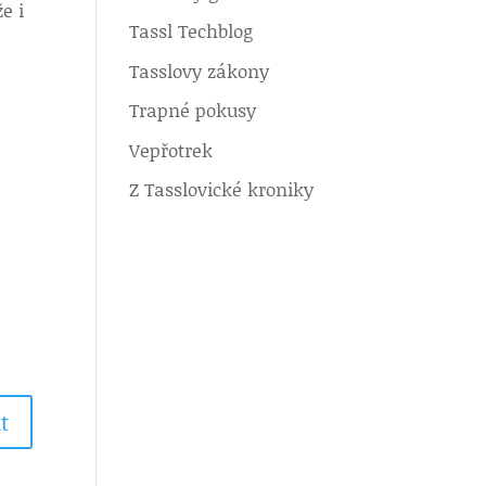
e i
Tassl Techblog
Tasslovy zákony
Trapné pokusy
Vepřotrek
.
Z Tasslovické kroniky
t