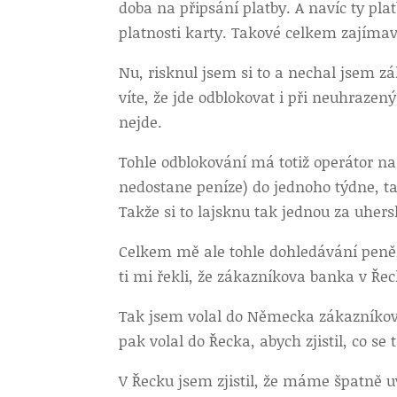
doba na připsání platby. A navíc ty p
platnosti karty. Takové celkem zajímav
Nu, risknul jsem si to a nechal jsem 
víte, že jde odblokovat i při neuhraze
nejde.
Tohle odblokování má totiž operátor na
nedostane peníze) do jednoho týdne, ta
Takže si to lajsknu tak jednou za uhers
Celkem mě ale tohle dohledávání peněz 
ti mi řekli, že zákazníkova banka v Ře
Tak jsem volal do Německa zákazníkovi
pak volal do Řecka, abych zjistil, co s
V Řecku jsem zjistil, že máme špatně 