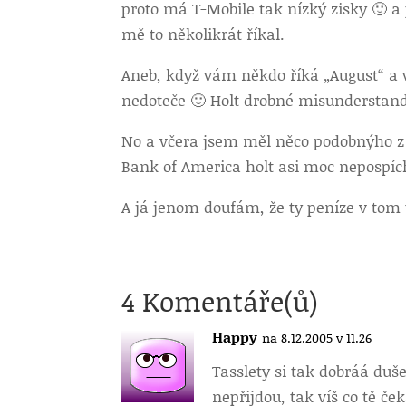
proto má T-Mobile tak nízký zisky 🙂 a
mě to několikrát říkal.
Aneb, když vám někdo říká „August“ a v
nedoteče 🙂 Holt drobné misunderstan
No a včera jsem měl něco podobnýho z A
Bank of America holt asi moc nepospíc
A já jenom doufám, že ty peníze v tom
4 Komentáře(ů)
Happy
na 8.12.2005 v 11.26
Tassle
ty si tak dobráá duše
nepřijdou, tak víš co tě č