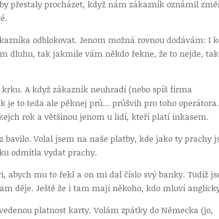
latby přestaly procházet, když nám zákazník oznámil zm
é.
zákazníka odblokovat. Jenom možná rovnou dodávám: I 
ným dluhu, tak jakmile vám někdo řekne, že to nejde, tak
 krku. A když zákazník neuhradí (nebo spíš firma
k je to teda ale pěknej prů… průšvih pro toho operátora
kejch rok a většinou jenom u lidí, kteří platí inkasem.
bavilo. Volal jsem na naše platby, kde jako ty prachy j
cku odmítla vydat prachy.
, abych mu to řekl a on mi dal číslo svý banky. Tudíž j
e tam děje. Ještě že i tam mají někoho, kdo mluví anglick
uvedenou platnost karty. Volám zpátky do Německa (jo,