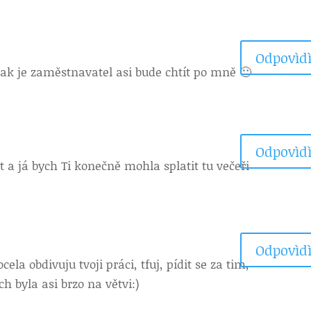
Odpovìdì
nak je zaměstnavatel asi bude chtít po mně 🙂
Odpovìdì
 a já bych Ti konečně mohla splatit tu večeři
Odpovìdì
ela obdivuju tvoji práci, tfuj, pídit se za tim,
ch byla asi brzo na větvi:)