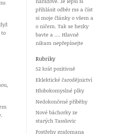
nárazově. Je lepší si
ěnu
přihlásit odběr rss a číst
si moje články o všem a
když
o ničem. Tak se hezky
 to
bavte a …. Hlavně
nikam nepřepínejte
Rubriky
.
52 krát pozitivně
Eklektické čarodějnictví
sou,
Hlubokomyslné plky
Nedokončené příběhy
sem
Nové báchorky ze
y.
starých Tasslovic
Postřehy grafomana