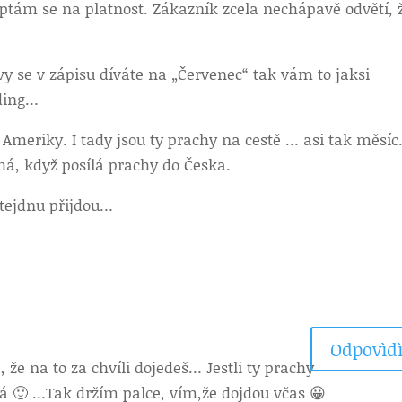
 ptám se na platnost. Zákazník zcela nechápavě odvětí, ž
y se v zápisu díváte na „Červenec“ tak vám to jaksi
ding…
meriky. I tady jsou ty prachy na cestě … asi tak měsíc
há, když posílá prachy do Česka.
 tejdnu přijdou…
Odpovìdì
, že na to za chvíli dojedeš… Jestli ty prachy
eká 🙂 …Tak držím palce, vím,že dojdou včas 😀