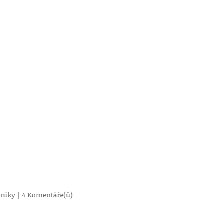
oniky
|
4 Komentáře(ů)