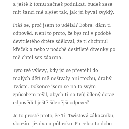
a ještě k tomu začneš podnikat, budeš zase
mít šanci mě slyšet tak, jak jsi býval zvyklý.
Ptáš se, proč jsem to udělal? Dobrá, dám ti
odpověď. Není to proto, že bys mi v podobě
devítiletého dítěte sděloval, že ti chcípnul
křeček a nebo v podobě desítileté dívenky po
mě chtěl sex zdarma.
Tyto tvé výlevy, kdy jsi se převtělil do
malých dětí mě neštvaly ani trochu, drahý
Twiste. Dokonce jsem se na to svým
způsobem těšil, abych ti na tvůj šílený dotaz
odpověděl ještě šílenější odpověď.
Je to prostě proto, že Ti, Twistový zákazníku,
sloužím již dva a půl roku. Po celou tu dobu