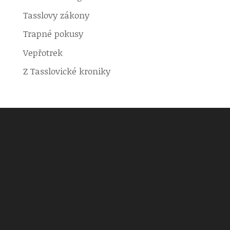
Tasslovy zákony
Trapné pokusy
Vepřotrek
Z Tasslovické kroniky