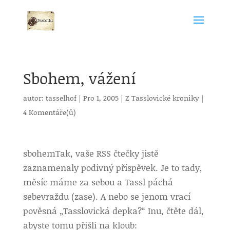
Sbohem, vážení
autor:
tasselhof
|
Pro 1, 2005
|
Z Tasslovické kroniky
|
4 Komentáře(ů)
sbohem
Tak, vaše RSS čtečky jistě
zaznamenaly podivný příspěvek. Je to tady,
měsíc máme za sebou a Tassl páchá
sebevraždu (zase). A nebo se jenom vrací
pověsná „Tasslovická depka?“ Inu, čtěte dál,
abyste tomu přišli na kloub: