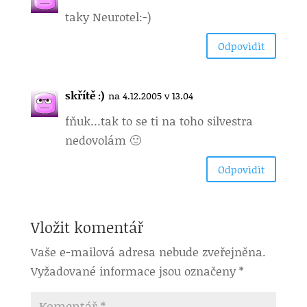
taky Neurotel:-)
Odpovìdìt
skřítě :)
na 4.12.2005 v 13.04
fňuk…tak to se ti na toho silvestra
nedovolám 🙂
Odpovìdìt
Vložit komentář
Vaše e-mailová adresa nebude zveřejněna.
Vyžadované informace jsou označeny
*