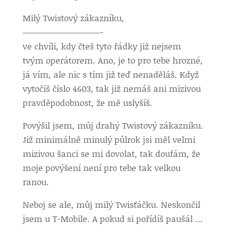
Milý Twistový zákazníku,
—————————-
ve chvíli, kdy čteš tyto řádky již nejsem
tvým operátorem. Ano, je to pro tebe hrozné,
já vím, ale nic s tím již teď nenaděláš. Když
vytočíš číslo 4603, tak již nemáš ani mizivou
pravděpodobnost, že mě uslyšíš.
Povýšil jsem, můj drahý Twistový zákazníku.
Již minimálně minulý půlrok jsi měl velmi
mizivou šanci se mi dovolat, tak doufám, že
moje povýšení není pro tebe tak velkou
ranou.
Neboj se ale, můj milý Twisťáčku. Neskončil
jsem u T-Mobile. A pokud si pořídíš paušál …