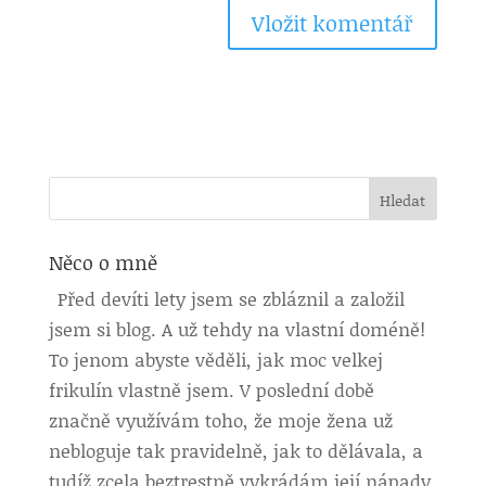
Něco o mně
Před devíti lety jsem se zbláznil a založil
jsem si blog. A už tehdy na vlastní doméně!
To jenom abyste věděli, jak moc velkej
frikulín vlastně jsem. V poslední době
značně využívám toho, že moje žena už
nebloguje tak pravidelně, jak to dělávala, a
tudíž zcela beztrestně vykrádám její nápady