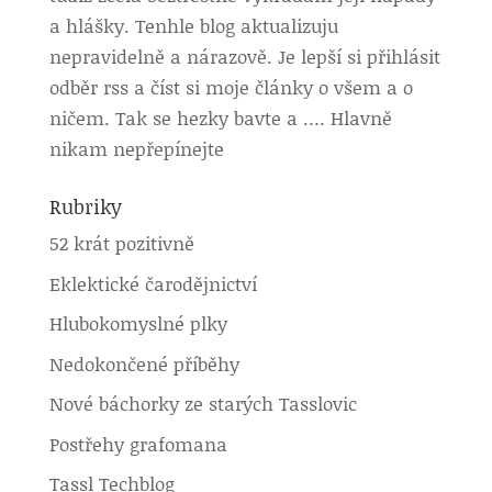
a hlášky. Tenhle blog aktualizuju
nepravidelně a nárazově. Je lepší si přihlásit
odběr rss a číst si moje články o všem a o
ničem. Tak se hezky bavte a …. Hlavně
nikam nepřepínejte
Rubriky
52 krát pozitivně
Eklektické čarodějnictví
Hlubokomyslné plky
Nedokončené příběhy
Nové báchorky ze starých Tasslovic
Postřehy grafomana
Tassl Techblog