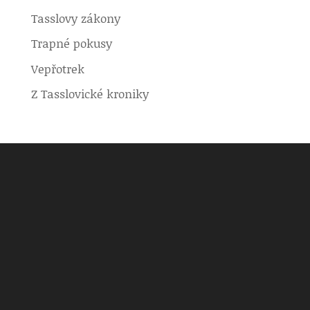
Tasslovy zákony
Trapné pokusy
Vepřotrek
Z Tasslovické kroniky