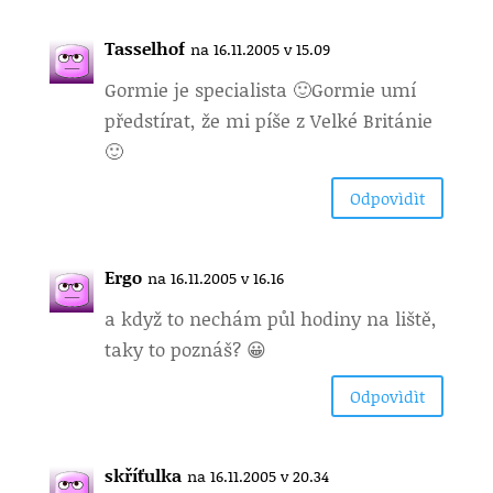
Tasselhof
na 16.11.2005 v 15.09
Gormie je specialista 🙂
Gormie umí
předstírat, že mi píše z Velké Británie
🙂
Odpovìdìt
Ergo
na 16.11.2005 v 16.16
a když to nechám půl hodiny na liště,
taky to poznáš? 😀
Odpovìdìt
skříťulka
na 16.11.2005 v 20.34