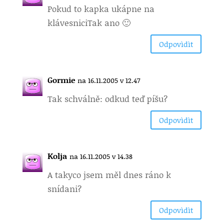
Pokud to kapka ukápne na
klávesnici
Tak ano 🙂
Odpovìdìt
Gormie
na 16.11.2005 v 12.47
Tak schválně: odkud teď píšu?
Odpovìdìt
Kolja
na 16.11.2005 v 14.38
A taky
co jsem měl dnes ráno k
snídani?
Odpovìdìt