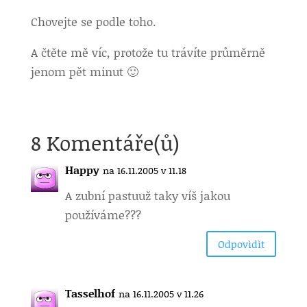
Chovejte se podle toho.
A čtěte mě víc, protože tu trávíte průměrně
jenom pět minut 🙂
8 Komentáře(ů)
Happy
na 16.11.2005 v 11.18
A zubní pastu
už taky víš jakou
používáme???
Odpovìdìt
Tasselhof
na 16.11.2005 v 11.26