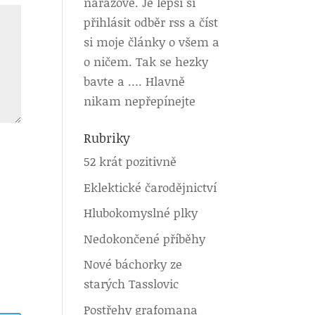
nárazově. Je lepší si
přihlásit odběr rss a číst
si moje články o všem a
o ničem. Tak se hezky
bavte a …. Hlavně
nikam nepřepínejte
Rubriky
52 krát pozitivně
Eklektické čarodějnictví
Hlubokomyslné plky
Nedokončené příběhy
Nové báchorky ze
starých Tasslovic
Postřehy grafomana