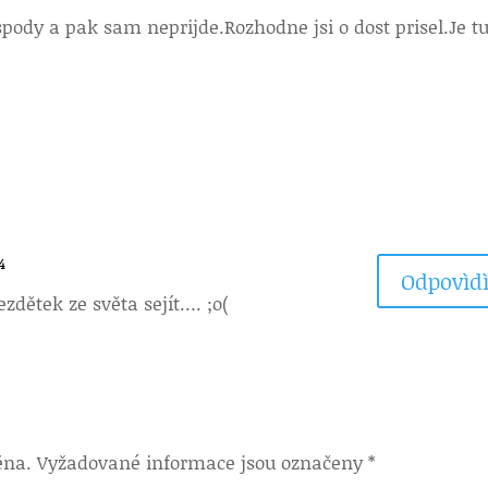
pody a pak sam neprijde.Rozhodne jsi o dost prisel.Je t
4
Odpovìdì
ezdětek ze světa sejít…. ;o(
ěna.
Vyžadované informace jsou označeny
*