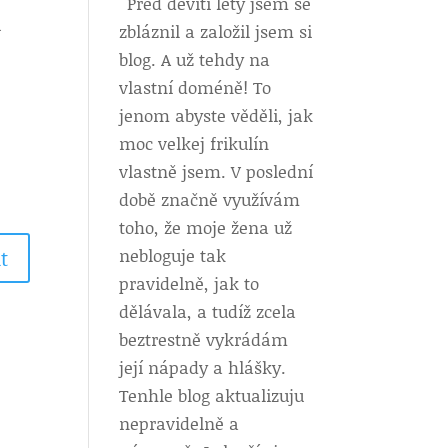
Před devíti lety jsem se
u
zbláznil a založil jsem si
blog. A už tehdy na
vlastní doméně! To
jenom abyste věděli, jak
moc velkej frikulín
vlastně jsem. V poslední
době značně využívám
toho, že moje žena už
nebloguje tak
t
pravidelně, jak to
dělávala, a tudíž zcela
beztrestně vykrádám
její nápady a hlášky.
Tenhle blog aktualizuju
nepravidelně a