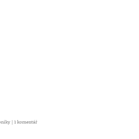
oniky
|
1 komentář